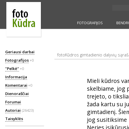
FOTOGRAFIJOS
BENDR
Geriausi darbai
fotoKūdros gimtadienio dalyvių sąra
Fotografijos
+0
"Pelkė"
+0
Informacija
Mieli kūdros var
Komentarai
+0
skelbiame, jog p
Dienoraščiai
trejeto, o tiksli
Forumai
žada kartu su ju
Autoriai
(26423)
gimtadienį. Šiem
jog susitiksime 
Taisyklės
Neries įsikūrus