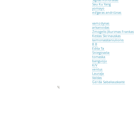
Sigitas Kondratas
Sau Ku Yang
yomayo
ed'garas andriūnas
vamzdynas
arkanoidas
Zmogelis (Aurimas Frankas
Kestas Skrinauskas
laimonasstaniulionis
B.B
Edita Ta
Sniegovalia
tomaska
banguoju
K/V
ventus
LauraJa
Valdas
Gerda Sabaliauskaitė