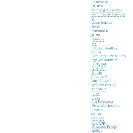
.ernesta.va.
UTOPIA
Mindaugas Buivydas
Ramūnas Danisevičius
vi.
Lukas Jonaitis
ElvisB
Irmantas K.
grizlis
Donatas
kva
manau nesvarbu
Altijus
Ramūnas Blavaščiūnas
Inga Jankauskaitė
Tricky kid
cruxman
Emilija
Antanas M
Vilija Buivydė
Vytautas Trasikis
Andrius Z
jurga
hideo
Alla Poletaeva
Simas Mockevičius
Craban
anuka
Vytautas
Bitė Maja
Gintautas Bakšys
špokas