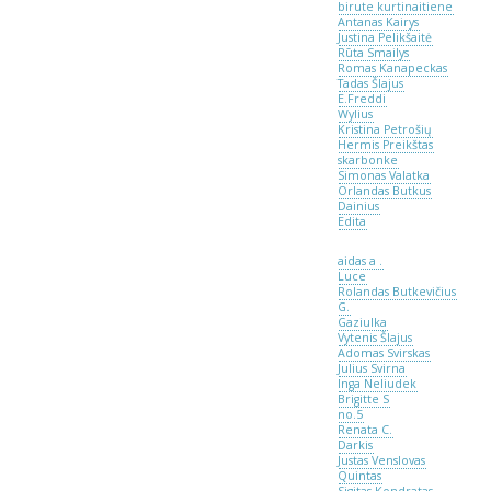
birute kurtinaitiene
Antanas Kairys
Justina Pelikšaitė
Rūta Smailys
Romas Kanapeckas
Tadas Šlajus
E.Freddi
Wylius
Kristina Petrošių
Hermis Preikštas
skarbonke
Simonas Valatka
Orlandas Butkus
Dainius
Edita
aidas a .
Luce
Rolandas Butkevičius
G.
Gaziulka
Vytenis Šlajus
Adomas Svirskas
Julius Svirna
Inga Neliudek
Brigitte S
no.5
Renata C.
Darkis
Justas Venslovas
Quintas