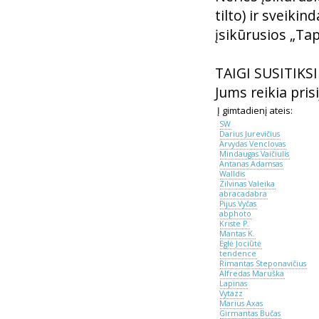
tilto) ir sveiki
įsikūrusios „Ta
TAIGI SUSITIKS
Jums reikia pris
Į gimtadienį ateis:
SW
Darius Jurevičius
Arvydas Venclovas
Mindaugas Vaičiulis
Antanas Adamsas
Walldis
Zilvinas Valeika
abracadabra
Pijus Vyčas
abphoto
Kriste P.
Mantas K.
Eglė Jociūtė
tendence
Rimantas Steponavičius
Alfredas Maruška
Lapinas
Vytazz
Marius Axas
Girmantas Bučas