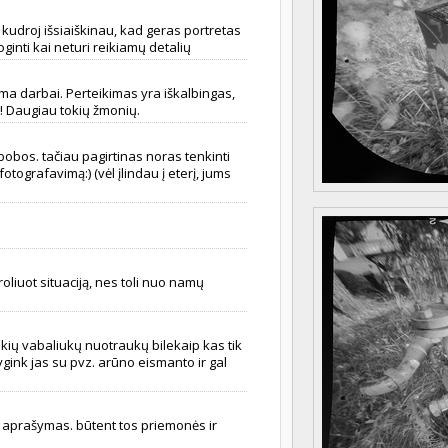
 kudroj išsiaiškinau, kad geras portretas
ginti kai neturi reikiamų detalių
oma darbai. Perteikimas yra iškalbingas,
n! Daugiau tokių žmonių.
bobos. tačiau pagirtinas noras tenkinti
otografavimą:) (vėl įlindau į eterį, jums
troliuot situaciją, nes toli nuo namų
kių vabaliukų nuotraukų bilekaip kas tik
lygink jas su pvz. arūno eismanto ir gal
 aprašymas. būtent tos priemonės ir