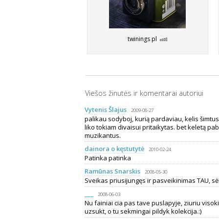
twinings pl
Viešos žinutės ir komentarai autoriui
Vytenis Šlajus
2009-08-27
palikau sodyboj, kurią pardaviau, kelis šimtus
liko tokiam divaisui pritaikytas. bet keletą 
muzikantus.
dainora o kęstutytė
2010-02-24
Patinka patinka
Ramūnas Snarskis
2008-05-30
Sveikas priusijungęs ir pasveikinimas TAU, sėk
___
2008-06-03
Nu fainiai cia pas tave puslapyje, ziuriu visok
uzsukt, o tu sekmingai pildyk kolekcija.:)