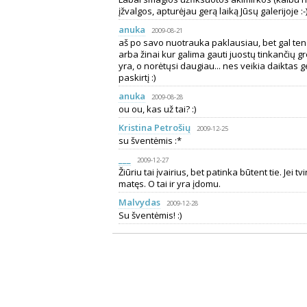
įžvalgos, apturėjau gerą laiką Jūsų galerijoje :-
anuka
2009-08-21
aš po savo nuotrauka paklausiau, bet gal ten ne
arba žinai kur galima gauti juostų tinkančių gro
yra, o norėtųsi daugiau... nes veikia daiktas
paskirtį :)
anuka
2009-08-28
ou ou, kas už tai? :)
Kristina Petrošių
2009-12-25
su šventėmis :*
___
2009-12-27
Žiūriu tai įvairius, bet patinka būtent tie. Jei tvir
matęs. O tai ir yra įdomu.
Malvydas
2009-12-28
Su šventėmis! :)