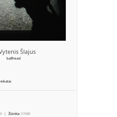
ytenis Šlajus
ballhead
eikatai
49
|
Žiūrėta:
37098