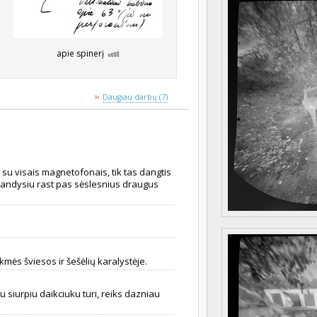
apie spinerį
»
Daugiau darbų (7)
 su visais magnetofonais, tik tas dangtis
pabandysiu rast pas sėslesnius draugus
mės šviesos ir šešėlių karalystėje.
iu siurpiu daikciuku turi, reiks dazniau