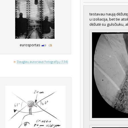
testavau naują dėžutę,
u izoliacija, bet tie at
dėžutė su gulsčiuku, ak
eurosportas
(3)
»
Daugiau autoriaus fotografijų (134)