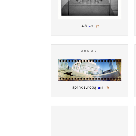
4-8
(2)
aplink europą
(7)