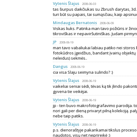
Vytenis Šlajus
2008-06-03
tas šiurpus daikčiukas su Zbrush darytas, 3d.
turi būt su papais, tai sumąsčiau, kaip apsinuo
Mindaugas Bernatonis
2008-06-09
Viskas liuks. Patinka man tavo požiūris ir žin
tikroviškas ir nepaviršutiniškas. Judam pirmy
JP
2008-06-19
man tavo vabaliukai labiau patiko nei storos 
fotokūdros įgeidžius, bandant įvairių objektų f
neleidus) sekmės..
Dangus
2008-06-19
cia visa Slaju seimyna sulindo? :)
Vytenis Šlajus
2008-06-19
vaikeliai seniai sėdi, tėvas ką tik įlindo pakon
gyvena tie veikėjai.
Vytenis Šlajus
2008-06-19
jp - ten buvo makrofotografavimo parodija. to
nori gali per dieną privaryt pilną kolekciją. pa
nebe taip patiks.
Vytenis Šlajus
2008-06-19
p.s. dienoraštyje pakankamai tikslus proceso
naudotos, visų net neprireikė :)