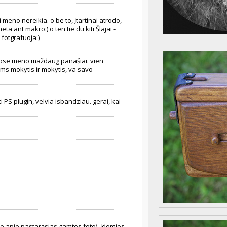
i meno nereikia. o be to, įtartinai atrodo,
a ant makro:) o ten tie du kiti Šlajai -
 fotgrafuoja:)
ukose meno maždaug panašiai. vien
ems mokytis ir mokytis, va savo
PS plugin, velvia isbandziau. gerai, kai
e apie pastarąsias gamtos foto), įdomios