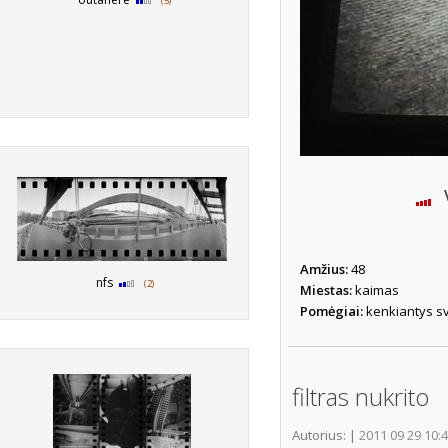
(5)
V
Amžius:
48
nfs
(2)
Miestas:
kaimas
Pomėgiai:
kenkiantys sv
filtras nukrito
Autorius:
|
2011 09 29 10: