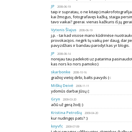
JP
2008-06-19
taip ir supratau, o ne kitaip:) makrofotografija
kai žmogus, fotografavęs kažką, staiga persimet
tavo vaikai? geerai. vienas kažkuris iš jų gerai
Vytenis Šlajus
2008-06-19
j.p. - tai kad visose mano kūdrinėse nuotra
provokacijos. negirk tų vaikų per daug, dar ji
pavyzdžiais ir bandau parodyt kas yr blogis.
JP
2008-08-14
norejau tau padekoti uz patarima pasinaudoti 
kas nors ko nors pamoko:)
skarbonke
2008-10-16
gražioj vietoj dirbi, balts pavyds (-:
Miškų Deivė
2008-11-11
ydomūs darbai Jūsų (:
Gryn
2009-03-20
ačiū už gerą žodį :)
Kristina Petrošių
2009-04-20
kur nudingęs pats? :)
knyvfc
2009-07-09
Labai smagios užfiksuotos akimirkos (kalbu n