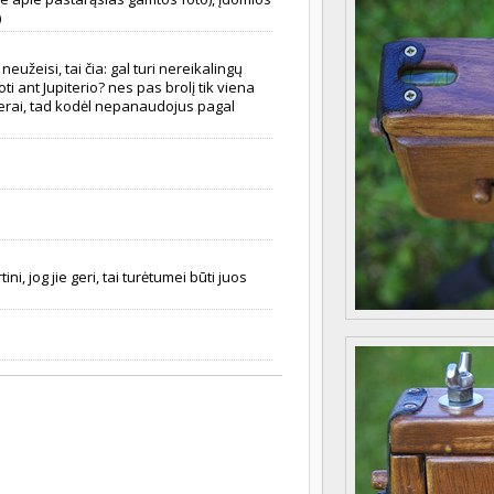
)
užeisi, tai čia: gal turi nereikalingų
ti ant Jupiterio? nes pas brolį tik viena
 gerai, tad kodėl nepanaudojus pagal
tini, jog jie geri, tai turėtumei būti juos