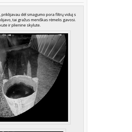
 priklijavau dėl smagumo pora filtrų viduj s
siklijavo, tai gražus meniškas rėmelis gavosi.
ute ir plienine skylute.