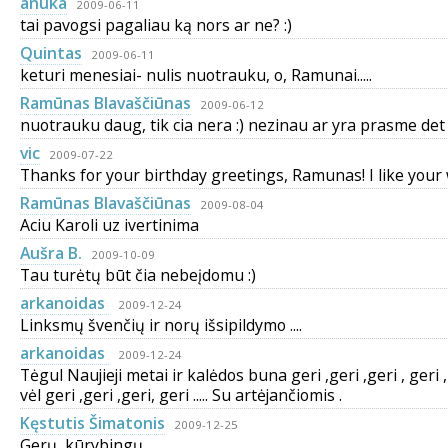
anuka
2009-06-11
tai pavogsi pagaliau ką nors ar ne? :)
Quintas
2009-06-11
keturi menesiai- nulis nuotrauku, o, Ramunai.....
Ramūnas Blavaščiūnas
2009-06-12
nuotrauku daug, tik cia nera :) nezinau ar yra prasme det ti
vic
2009-07-22
Thanks for your birthday greetings, Ramunas! I like your w
Ramūnas Blavaščiūnas
2009-08-04
Aciu Karoli uz ivertinima
Aušra B.
2009-10-09
Tau turėtų būt čia nebeįdomu :)
arkanoidas
2009-12-24
Linksmų švenčių ir norų išsipildymo ....
arkanoidas
2009-12-24
Tėgul Naujieji metai ir kalėdos buna geri ,geri ,geri , geri , geri ,geri
vėl geri ,geri ,geri, geri ..... Su artėjančiomis .
Kęstutis Šimatonis
2009-12-25
Gerų, kūrybingų