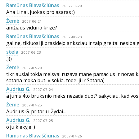
Ramūnas Blavaščiūnas
2007-12-20
Aha Linai, juokas pro asaras :)
Žemė
2007-06-21
amžiaus vidurio krizė?
Ramūnas Blavaščiūnas
2007-06-23
gal ne, tikiuosi ji prasidejo anksciau ir taip greitai nesibaigs .
stela
2007-06-23
:)))
Žemė
2007-07-20
tikriausiai tokia melsvai ruzava mane pamacius ir noras ka
satana moka buti visokia, todel ji ir Satana)
Audrius G.
2007-07-24
a jums 4to bruksnio nieks nezada duot? sakyciau, kad vos n
Žemė
2007-07-25
Audrius G. pritariu. Žydai...
Audrius G.
2007-07-25
o ju kiekyje :)
Ramūnas Blavaščiūnas
2007-07-26