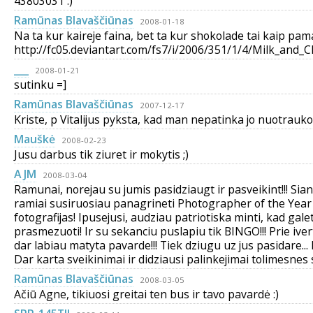
43803031 :)
Ramūnas Blavaščiūnas
2008-01-18
Na ta kur kaireje faina, bet ta kur shokolade tai kaip pam
http://fc05.deviantart.com/fs7/i/2006/351/1/4/Milk_and
___
2008-01-21
sutinku =]
Ramūnas Blavaščiūnas
2007-12-17
Kriste, p Vitalijus pyksta, kad man nepatinka jo nuotrauko
Mauškė
2008-02-23
Jusu darbus tik ziuret ir mokytis ;)
A JM
2008-03-04
Ramunai, norejau su jumis pasidziaugt ir pasveikint!!! Sian
ramiai susiruosiau panagrineti Photographer of the Yea
fotografijas! Ipusejusi, audziau patriotiska minti, kad gale
prasmezuoti! Ir su sekanciu puslapiu tik BINGO!!! Prie ive
dar labiau matyta pavarde!!! Tiek dziugu uz jus pasidare... l
Dar karta sveikinimai ir didziausi palinkejimai tolimesnes
Ramūnas Blavaščiūnas
2008-03-05
Ačiū Agne, tikiuosi greitai ten bus ir tavo pavardė :)