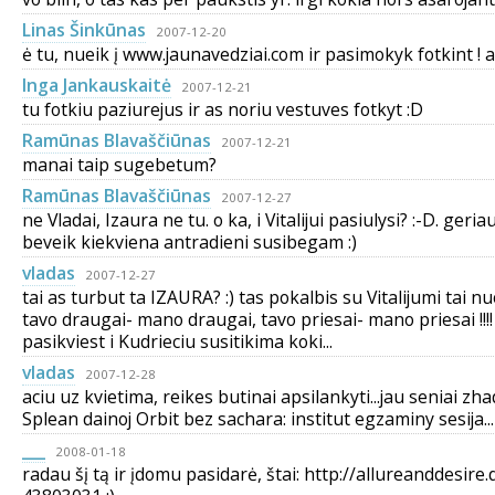
Linas Šinkūnas
2007-12-20
ė tu, nueik į www.jaunavedziai.com ir pasimokyk fotkint ! 
Inga Jankauskaitė
2007-12-21
tu fotkiu paziurejus ir as noriu vestuves fotkyt :D
Ramūnas Blavaščiūnas
2007-12-21
manai taip sugebetum?
Ramūnas Blavaščiūnas
2007-12-27
ne Vladai, Izaura ne tu. o ka, i Vitalijui pasiulysi? :-D. geri
beveik kiekviena antradieni susibegam :)
vladas
2007-12-27
tai as turbut ta IZAURA? :) tas pokalbis su Vitalijumi tai nu
tavo draugai- mano draugai, tavo priesai- mano priesai !!!! T
pasikviest i Kudrieciu susitikima koki...
vladas
2007-12-28
aciu uz kvietima, reikes butinai apsilankyti...jau seniai zhad
Splean dainoj Orbit bez sachara: institut egzaminy sesija...
___
2008-01-18
radau šį tą ir įdomu pasidarė, štai: http://allureanddesire