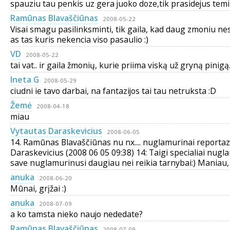
spauziu tau penkis uz gera juoko doze,tik prasidejus temini
Ramūnas Blavaščiūnas
2008-05-22
Visai smagu pasilinksminti, tik gaila, kad daug zmoniu n
as tas kuris nekencia viso pasaulio :)
VD
2008-05-22
tai vat.. ir gaila žmonių, kurie priima viską už gryną pinig
Ineta G
2008-05-29
ciudni ie tavo darbai, na fantazijos tai tau netruksta :D
Žemė
2008-04-18
miau
Vytautas Daraskevicius
2008-06-05
14. Ramūnas Blavaščiūnas nu nx.... nuglamurinai reportazin
Daraskevicius (2008 06 05 09:38) 14: Taigi specialiai nugla
save nuglamurinusi daugiau nei reikia tarnybai:) Maniau, p
anuka
2008-06-20
Mūnai, grįžai :)
anuka
2008-07-09
a ko tamsta nieko naujo nededate?
Ramūnas Blavaščiūnas
2008-07-09