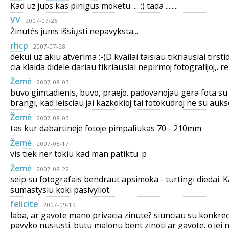
Kad uz juos kas pinigus moketu .... :) tada ........
VV
2007-07-26
Žinutės jums išsiųsti nepavyksta...
rhcp
2007-07-28
dekui uz akiu atverima :-)D kvailai taisiau tikriausiai tirst
cia klaida didele dariau tikriausiai nepirmoj fotografijoj,. r
Žemė
2007-08-03
buvo gimtadienis, buvo, praejo. padovanojau gera fota su 
brangi, kad leisciau jai kazkokioj tai fotokudroj ne su auks
Žemė
2007-08-03
tas kur dabartineje fotoje pimpaliukas 70 - 210mm
Žemė
2007-08-17
vis tiek ner tokiu kad man patiktu :p
Žemė
2007-08-22
seip su fotografais bendraut apsimoka - turtingi diedai. Ka
sumastysiu koki pasivyliot.
felicite
2007-09-19
laba, ar gavote mano privacia zinute? siunciau su konkre
pavyko nusiusti. butu malonu bent zinoti ar gavote. o jei