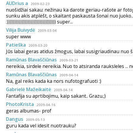
AUDrius a
2009-02-23
nuošidžiai sakau: nežinau ka darote geriau-rašote ar fot
sunku akis atplėšt, o skaitant paskausta šonai nuo juoko..
:))))))))))))))))))))))))))))))))) super...
Vilija Buivydė
2009-03-04
super www
Patieška
2009-03-20
Jūs labai geras atidus žmogus, labai susigriaudinau nuo 
Ramūnas Blavaščiūnas
2009-03-21
nereikia, sirdele nereikia. Nuo to atsiranda rauksleles ... no
Ramūnas Blavaščiūnas
2009-04-14
Na, gal reiks kada ka nors nufotografuoti :)
Gabrielė Mažeikaitė
2009-04-14
Fantafija su aprtibojimu, kaip sakant.. Grazu.;)
PhotoKrista
2009-04-16
geras albumas- prof
Dangus
2009-05-13
guru kada vel idesit nuotrauku?