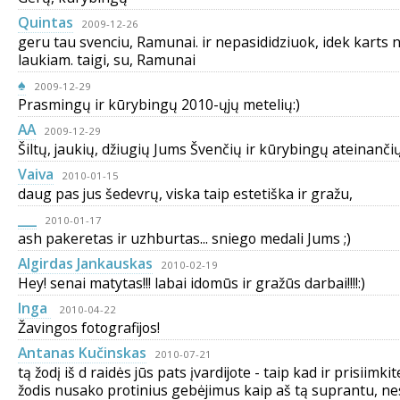
Quintas
2009-12-26
geru tau svenciu, Ramunai. ir nepasididziuok, idek karts n
laukiam. taigi, su, Ramunai
♠
2009-12-29
Prasmingų ir kūrybingų 2010-ųjų metelių:)
AA
2009-12-29
Šiltų, jaukių, džiugių Jums Švenčių ir kūrybingų ateinančių
Vaiva
2010-01-15
daug pas jus šedevrų, viska taip estetiška ir gražu,
___
2010-01-17
ash pakeretas ir uzhburtas... sniego medali Jums ;)
Algirdas Jankauskas
2010-02-19
Hey! senai matytas!!! labai idomūs ir gražūs darbai!!!!:)
Inga
2010-04-22
Žavingos fotografijos!
Antanas Kučinskas
2010-07-21
tą žodį iš d raidės jūs pats įvardijote - taip kad ir prisiimk
žodis nusako protinius gebėjimus kaip aš tą suprantu, ne