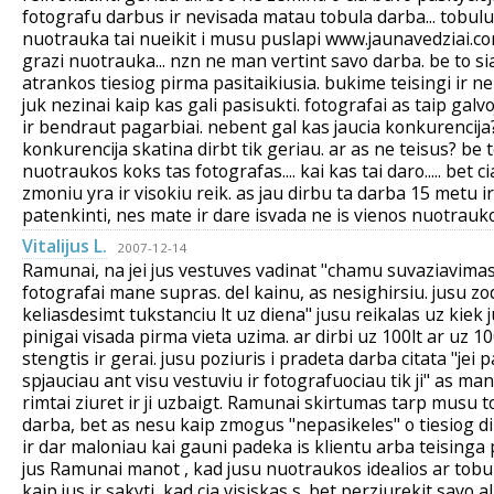
fotografu darbus ir nevisada matau tobula darba... tobulu n
nuotrauka tai nueikit i musu puslapi www.jaunavedziai.com
grazi nuotrauka... nzn ne man vertint savo darba. be to s
atrankos tiesiog pirma pasitaikiusia. bukime teisingi ir n
juk nezinai kaip kas gali pasisukti. fotografai as taip galv
ir bendraut pagarbiai. nebent gal kas jaucia konkurencij
konkurencija skatina dirbt tik geriau. ar as ne teisus? be 
nuotraukos koks tas fotografas.... kai kas tai daro..... bet
zmoniu yra ir visokiu reik. as jau dirbu ta darba 15 metu i
patenkinti, nes mate ir dare isvada ne is vienos nuotrauko
Vitalijus L.
2007-12-14
Ramunai, na jei jus vestuves vadinat "chamu suvaziavimas"
fotografai mane supras. del kainu, as nesighirsiu. jusu zod
keliasdesimt tukstanciu lt uz diena" jusu reikalas uz kiek
pinigai visada pirma vieta uzima. ar dirbi uz 100lt ar uz 10
stengtis ir gerai. jusu poziuris i pradeta darba citata "j
spjauciau ant visu vestuviu ir fotografuociau tik ji" as manau
rimtai ziuret ir ji uzbaigt. Ramunai skirtumas tarp musu t
darba, bet as nesu kaip zmogus "nepasikeles" o tiesiog di
ir dar maloniau kai gauni padeka is klientu arba teisinga 
jus Ramunai manot , kad jusu nuotraukos idealios ar tobul
kaip jus ir sakyti, kad cia visiskas s. bet perziurekit savo