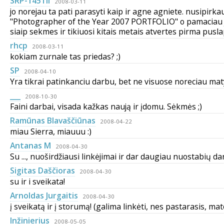
SRP-145TII
2008-03-11
jo norejau ta pati parasyti kaip ir agne agniete. nusipirka
"Photographer of the Year 2007 PORTFOLIO" o pamaciau ju
siaip sekmes ir tikiuosi kitais metais atvertes pirma pusla
rhcp
2008-03-11
kokiam zurnale tas priedas? ;)
SP
2008-04-10
Yra tikrai patinkanciu darbu, bet ne visuose noreciau matyt
___
2008-10-30
Faini darbai, visada kažkas naują ir įdomu. Sėkmės ;)
Ramūnas Blavaščiūnas
2008-04-22
miau Sierra, miauuu :)
Antanas M
2008-04-30
Su ..., nuoširdžiausi linkėjimai ir dar daugiau nuostabių da
Sigitas Daščioras
2008-04-30
su ir i sveikata!
Arnoldas Jurgaitis
2008-04-30
į sveikatą ir į storumą! (galima linkėti, nes pastarasis, ma
Inžinierius
2008-05-05