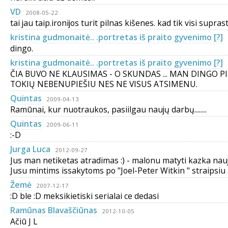
VD
2008-05-22
tai jau taip.ironijos turit pilnas kišenes. kad tik visi suprastų
kristina gudmonaitė.. .portretas iš praito gyvenimo [?]
dingo.
kristina gudmonaitė.. .portretas iš praito gyvenimo [?]
ČIA BUVO NE KLAUSIMAS - O SKUNDAS ... MAN DINGO PI
TOKIŲ NEBENUPIEŠIU NES NE VISUS ATSIMENU.
Quintas
2009-04-13
Ramūnai, kur nuotraukos, pasiilgau naujų darbų........
Quintas
2009-06-11
:-D
Jurga Luca
2012-09-27
Jus man netiketas atradimas :) - malonu matyti kazka naujo
Jusu mintims issakytoms po "Joel-Peter Witkin " straipsiu 
Žemė
2007-12-17
:D ble :D meksikietiski serialai ce dedasi
Ramūnas Blavaščiūnas
2012-10-05
Ačiū J L