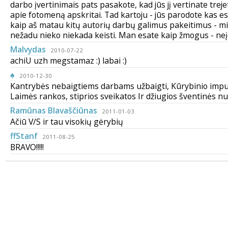
darbo įvertinimais pats pasakote, kad jūs jį vertinate trej
apie fotomeną apskritai. Tad kartoju - jūs parodote kas es
kaip aš matau kitų autorių darbų galimus pakeitimus - m
nežadu nieko niekada keisti. Man esate kaip žmogus - ne
Malvydas
2010-07-22
achiU uzh megstamaz :) labai :)
♠
2010-12-30
Kantrybės nebaigtiems darbams užbaigti, Kūrybinio impu
Laimės rankos, stiprios sveikatos Ir džiugios šventinės n
Ramūnas Blavaščiūnas
2011-01-03
Ačiū V/S ir tau visokių gėrybių
ffStanf
2011-08-25
BRAVO!!!!!