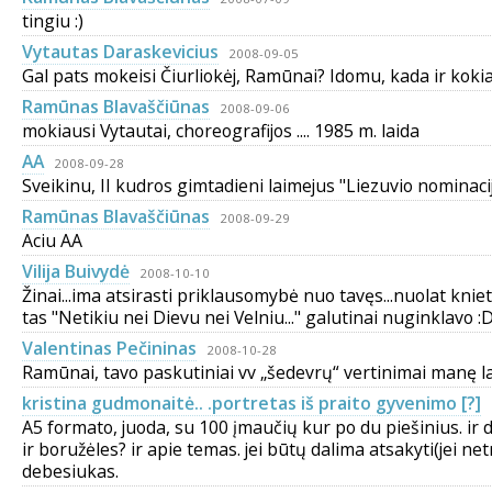
tingiu :)
Vytautas Daraskevicius
2008-09-05
Gal pats mokeisi Čiurliokėj, Ramūnai? Idomu, kada ir koki
Ramūnas Blavaščiūnas
2008-09-06
mokiausi Vytautai, choreografijos .... 1985 m. laida
AA
2008-09-28
Sveikinu, II kudros gimtadieni laimejus "Liezuvio nominacij
Ramūnas Blavaščiūnas
2008-09-29
Aciu AA
Vilija Buivydė
2008-10-10
Žinai...ima atsirasti priklausomybė nuo tavęs...nuolat knieti
tas "Netikiu nei Dievu nei Velniu..." galutinai nuginklavo :
Valentinas Pečininas
2008-10-28
Ramūnai, tavo paskutiniai vv „šedevrų“ vertinimai manę la
kristina gudmonaitė.. .portretas iš praito gyvenimo [?]
A5 formato, juoda, su 100 įmaučių kur po du piešinius. ir
ir boružėles? ir apie temas. jei būtų dalima atsakyti(jei 
debesiukas.