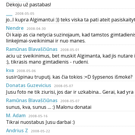
Dėkoju už pastabas!
___
2008-05-05
jo...I kupra Algimantui :)) teks viska ta pati ateit pasiskait
Nendre
2008-04-30
Oi kaip as cia netycia suzinojaum, kad tamstos gimtadienis
linkejimai-sveikinimai ir nuo manes.
Ramūnas Blavaščiūnas
2008-05-01
aciu uz sveikinimus, bet muskit Algimanta, kad jis nutare
:), tikrasis mano gimtadienis - rudeni.
kva
2008-05-06
susirūpinau truputį. kas čia tokios :=D šypsenos išmokė?
Donatas Guzevicius
2008-05-07
Jusu foto ne tik ziurisi, jos dar ir uzkabina... Gerai, kad yra
Ramūnas Blavaščiūnas
2008-05-07
sunus, kva, sunus .... :) Malonu donatai
M. Adam
2008-05-16
Tikrai nuostabus Jusu darbai :)
Andrius Z
2008-05-22