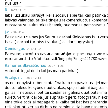
nusiusti?
R.
2007-11-12
laba, užsukau parašyti kelis žodžius apie tai, kad patinka
laisvas valandas, tai skaitinėjau rekomenduotus komentarus
nuostabu sulaukti tokių išsamių nuomonių, pamąstymų. P
j.v
2007-11-23
Pasidairiau cia pas jus.Saunus darbai.Kiekvienas is ju vert
is cia :) darbai turintys trauka.. ;) as dar sugrysiu :)
Demiurgas
2007-11-23
Рамунас, какой то начинающий фотограф под твоим 
выставил...http://fotokudra.lt/img.php?img=44178&nav
Ramūnas Blavaščiūnas
2007-11-26
Antonai, tegul deda kol jos man patinka :)
Vitalijus L.
2007-12-13
as net nepykstu , bet citata: "na kaip cia pasakius... jei m
duotu tokios kokybes nuotraukas, speju liudnai baigtusi 
gal as ir neteisus, bet tai izeidimas. galima duot patarim
turetu vertinti darba. jus supraskit gerb. fotografai, nieks
eina tokie zodziai nepagarbiai kalba tai bet kas praranda
reik skatinti geriau dirbt o ne zemint. o cia buvo pasityci