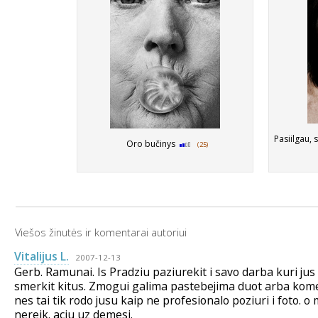
Pasiilgau, 
Oro bučinys
(25)
Viešos žinutės ir komentarai autoriui
Vitalijus L.
2007-12-13
Gerb. Ramunai. Is Pradziu paziurekit i savo darba kuri jus 
smerkit kitus. Zmogui galima pastebejima duot arba kom
nes tai tik rodo jusu kaip ne profesionalo poziuri i foto.
nereik. aciu uz demesi.