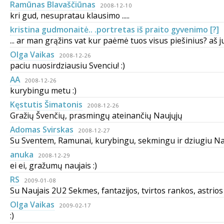
Ramūnas Blavaščiūnas
2008-12-10
kri gud, nesupratau klausimo .....
kristina gudmonaitė.. .portretas iš praito gyvenimo [?]
... ar man grąžins vat kur paėmė tuos visus piešinius? aš 
Olga Vaikas
2008-12-26
paciu nuosirdziausiu Svenciu! :)
AA
2008-12-26
kurybingu metu :)
Kęstutis Šimatonis
2008-12-26
Gražių Švenčių, prasmingų ateinančių Naujųjų
Adomas Svirskas
2008-12-27
Su Sventem, Ramunai, kurybingu, sekmingu ir dziugiu Nauj
anuka
2008-12-29
ei ei, gražumų naujais :)
RS
2009-01-08
Su Naujais 2U2 Sekmes, fantazijos, tvirtos rankos, astrios 
Olga Vaikas
2009-02-17
:)