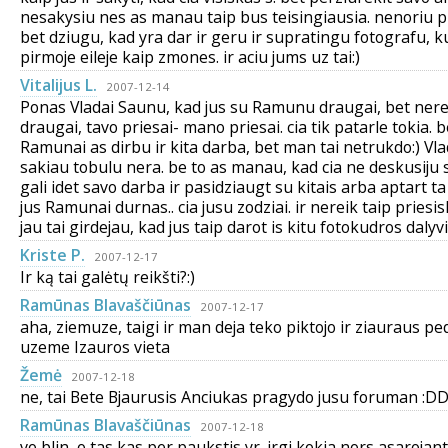
nesakysiu nes as manau taip bus teisingiausia. nenoriu pil
bet dziugu, kad yra dar ir geru ir supratingu fotografu, ku
pirmoje eileje kaip zmones. ir aciu jums uz tai:)
Vitalijus L.
2007-12-14
Ponas Vladai Saunu, kad jus su Ramunu draugai, bet nerei
draugai, tavo priesai- mano priesai. cia tik patarle tokia. 
Ramunai as dirbu ir kita darba, bet man tai netrukdo:) Vlada
sakiau tobulu nera. be to as manau, kad cia ne deskusiju 
gali idet savo darba ir pasidziaugt su kitais arba aptart 
jus Ramunai durnas.. cia jusu zodziai. ir nereik taip priesi
jau tai girdejau, kad jus taip darot is kitu fotokudros daly
Kriste P.
2007-12-17
Ir ką tai galėtų reikšti?:)
Ramūnas Blavaščiūnas
2007-12-17
aha, ziemuze, taigi ir man deja teko piktojo ir ziauraus ped
uzeme Izauros vieta
Žemė
2007-12-18
ne, tai Bete Bjaurusis Anciukas pragydo jusu foruman :D
Ramūnas Blavaščiūnas
2007-12-18
vo blin, o tas kas per paukstis yr. irgi kokia nors asarojan