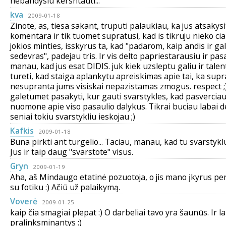
nebandysiu kershtauti...
kva
2009-01-18
Zinote, as, tiesa sakant, truputi palaukiau, ka jus atsakys
komentara ir tik tuomet supratusi, kad is tikruju nieko cia
jokios minties, isskyrus ta, kad "padarom, kaip andis ir gal 
sedevras", padejau tris. Ir vis delto papriestarausiu ir pas
manau, kad jus esat DIDIS. juk kiek uzsleptu galiu ir talen
tureti, kad staiga aplankytu apreiskimas apie tai, ka supr
nesupranta jums visiskai nepazistamas zmogus. respect ;) 
galetumet pasakyti, kur gauti svarstykles, kad pasvercia
nuomone apie viso pasaulio dalykus. Tikrai buciau labai d
seniai tokiu svarstykliu ieskojau ;)
Kafkis
2009-01-18
Buna pirkti ant turgelio... Taciau, manau, kad tu svarstykl
Jus ir taip daug "svarstote" visus.
Gryn
2009-01-19
Aha, aš Mindaugo etatinė pozuotoja, o jis mano įkyrus pe
su fotiku :) Ačiū už palaikymą.
Voverė
2009-01-25
kaip čia smagiai plepat :) O darbeliai tavo yra šaunūs. Ir l
pralinksminantys :)