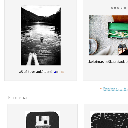
skelbimas: ieškau siaubo 
aš už tave aukštesnė
(6)
»
Daugiau autoriaus
Kiti darbai