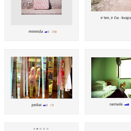
ir ten, ir čia - kva
mininida
(10)
nemeilė
peiliai
(7)