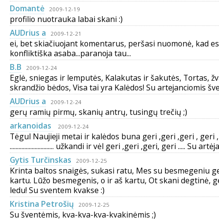
Domantė
2009-12-19
profilio nuotrauka labai skani :)
AUDrius a
2009-12-21
ei, bet skiačiuojant komentarus, peršasi nuomonė, kad esi
konfliktiška asaba...paranoja tau...
B.B
2009-12-24
Eglė, sniegas ir lemputės, Kalakutas ir šakutės, Tortas, ž
skrandžio bėdos, Visa tai yra Kalėdos! Su artejanciomis šve
AUDrius a
2009-12-24
gerų ramių pirmų, skanių antrų, tusingų trečių ;)
arkanoidas
2009-12-24
Tėgul Naujieji metai ir kalėdos buna geri ,geri ,geri , geri ,
.............................. užkandi ir vėl geri ,geri ,geri, geri ..... Su ar
Gytis Turčinskas
2009-12-25
Krinta baltos snaigės, sukasi ratu, Mes su besmegeniu 
kartu. Lūžo besmegenis, o ir aš kartu, Ot skani degtinė, g
ledu! Su sventem kvakse :)
Kristina Petrošių
2009-12-25
Su šventėmis, kva-kva-kva-kvakinėmis ;)