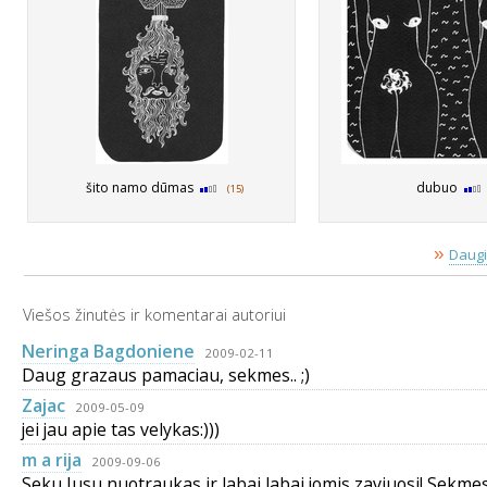
šito namo dūmas
dubuo
(15)
»
Daugi
Viešos žinutės ir komentarai autoriui
Neringa Bagdoniene
2009-02-11
Daug grazaus pamaciau, sekmes.. ;)
Zajac
2009-05-09
jei jau apie tas velykas:)))
m a rija
2009-09-06
Seku Jusu nuotraukas ir labai labai jomis zaviuosi! Sekmes