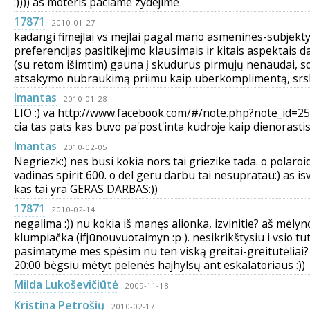
:)))) as moteris paciame zydejime
17871
2010-01-27
kadangi fimejlai vs mejlai pagal mano asmenines-subjekty
preferencijas pasitikėjimo klausimais ir kitais aspektais d
(su retom išimtim) gauna į skudurus pirmųjų nenaudai, 
atsakymo nubraukimą priimu kaip uberkomplimentą, srs
Imantas
2010-01-28
LIO :) va http://www.facebook.com/#/note.php?note_id=
cia tas pats kas buvo pa'post'inta kudroje kaip dienorastis 
Imantas
2010-02-05
Negriezk:) nes busi kokia nors tai griezike tada. o polaro
vadinas spirit 600. o del geru darbu tai nesupratau:) as is
kas tai yra GERAS DARBAS:))
17871
2010-02-14
negalima :)) nu kokia iš manęs alionka, izvinitie? aš mėlyn
klumpiačka (ifjūnouvuotaimyn :p ). nesikrikštysiu i vsio tut!!!
pasimatyme mes spėsim nu ten viską greitai-greitutėliai?
20:00 bėgsiu mėtyt pelenės hajhylsų ant eskalatoriaus :))
Milda Lukoševičiūtė
2009-11-18
Kristina Petrošių
2010-02-17