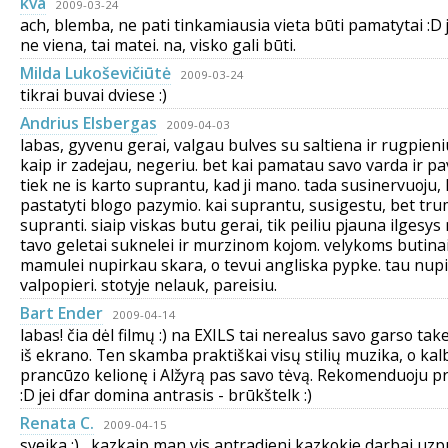
kva
2009-03-24
ach, blemba, ne pati tinkamiausia vieta būti pamatytai :D
ne viena, tai matei. na, visko gali būti.
Milda Lukoševičiūtė
2009-03-24
tikrai buvai dviese :)
Andrius Elsbergas
2009-04-03
labas, gyvenu gerai, valgau bulves su saltiena ir rugpieni
kaip ir zadejau, negeriu. bet kai pamatau savo varda ir pa
tiek ne is karto suprantu, kad ji mano. tada susinervuoju, 
pastatyti blogo pazymio. kai suprantu, susigestu, bet tr
supranti. siaip viskas butu gerai, tik peiliu pjauna ilgesy
tavo geletai suknelei ir murzinom kojom. velykoms butinai
mamulei nupirkau skara, o tevui angliska pypke. tau nupi
valpopieri. stotyje nelauk, pareisiu.
Bart Ender
2009-04-14
labas! čia dėl filmų :) na EXILS tai nerealus savo garso tak
iš ekrano. Ten skamba praktiškai visų stilių muzika, o ka
prancūzo kelionę i Alžyrą pas savo tėvą. Rekomenduoju pr
:D jei dfar domina antrasis - brūkštelk :)
Renata C.
2009-04-15
sveika :) , kazkaip man vis antradieni kazkokie darbai uzpu