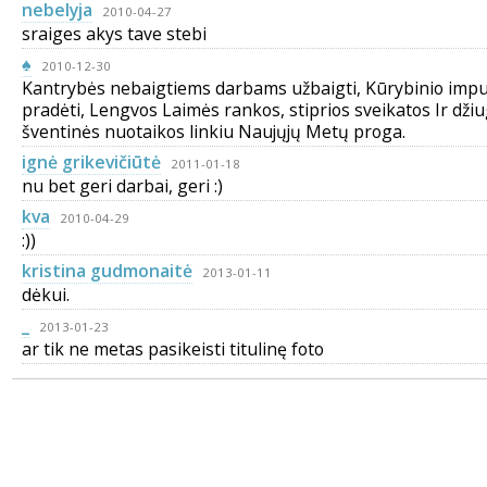
nebelyja
2010-04-27
sraiges akys tave stebi
♠
2010-12-30
Kantrybės nebaigtiems darbams užbaigti, Kūrybinio impu
pradėti, Lengvos Laimės rankos, stiprios sveikatos Ir džiu
šventinės nuotaikos linkiu Naujųjų Metų proga.
ignė grikevičiūtė
2011-01-18
nu bet geri darbai, geri :)
kva
2010-04-29
:))
kristina gudmonaitė
2013-01-11
dėkui.
_
2013-01-23
ar tik ne metas pasikeisti titulinę foto