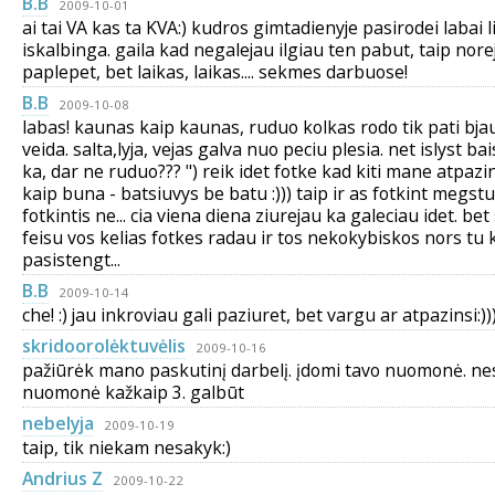
B.B
2009-10-01
ai tai VA kas ta KVA:) kudros gimtadienyje pasirodei labai 
iskalbinga. gaila kad negalejau ilgiau ten pabut, taip norej
paplepet, bet laikas, laikas.... sekmes darbuose!
B.B
2009-10-08
labas! kaunas kaip kaunas, ruduo kolkas rodo tik pati bja
veida. salta,lyja, vejas galva nuo peciu plesia. net islyst bai
ka, dar ne ruduo??? ") reik idet fotke kad kiti mane atpazin
kaip buna - batsiuvys be batu :))) taip ir as fotkint megstu
fotkintis ne... cia viena diena ziurejau ka galeciau idet. bet
feisu vos kelias fotkes radau ir tos nekokybiskos nors tu ka
pasistengt...
B.B
2009-10-14
che! :) jau inkroviau gali paziuret, bet vargu ar atpazinsi:))
skridoorolėktuvėlis
2009-10-16
pažiūrėk mano paskutinį darbelį. įdomi tavo nuomonė. nes
nuomonė kažkaip 3. galbūt
nebelyja
2009-10-19
taip, tik niekam nesakyk:)
Andrius Z
2009-10-22