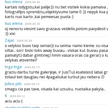
lius elena
2009-04-30
kartais isdygstu,kai palije:}} nu bet vistiek kokia pamaiva ,
fotografijos sprendziu,objektyvumo tame 0 :}} nepyk kva 
karts nuo karto ,kai pemeesas puola :}
lius elena
2009-04-30
oj nenoriu viesint savo grazaus veidelio,potom pavydesit
:}} xixi
Zajac
2009-05-09
o velykos buvo taip seniai:)) su seima. namo kieme. su visais
siltai... sorr biski toks away buvau... viskas kul. buvau pasa
pamatyt:) dabar gimtinej:) hmm vasara oras cia gerai:) o k
velykas atsventei?
Inga Inge
2009-05-13
graziu darbu turite galerijoje, ir Jus(Tu) esate(esi) labai g
toliau! bet daugiau nei 4pagaliukai turbut jau nebera :D
Julius pils
2009-08-19
smagu cia pas tave, visada kai uzsuku, nuotaika pakyla...
K
2009-09-12
aciu aciu (:
skridoorolėktuvėlis