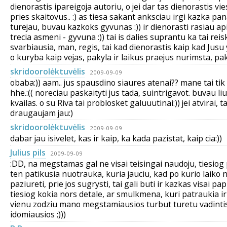
dienorastis ipareigoja autoriu, o jei dar tas dienorastis vies
pries skaitovus.. :) as tiesa sakant anksciau irgi kazka pa
turejau, buvau kazkoks gyvunas :)) ir dienorasti rasiau ap
trecia asmeni - gyvuna :)) tai is dalies suprantu ka tai reisk
svarbiausia, man, regis, tai kad dienorastis kaip kad Jusu
o kuryba kaip vejas, pakyla ir laikus praejus nurimsta, pakil
skridoorolėktuvėlis
2009-09-09
obaba:)) aam.. jus spausdino siaures atenai?? mane tai tik
hhe.:(( noreciau paskaityti jus tada, suintrigavot. buvau liu
kvailas. o su Riva tai problosket galuuutinai:)) jei atvirai,
draugaujam jau:)
skridoorolėktuvėlis
2009-09-09
dabar jau isivelet, kas ir kaip, ka kada pazistat, kaip cia:))
Julius pils
2009-09-09
:DD, na megstamas gal ne visai teisingai naudoju, tiesiog
ten patikusia nuotrauka, kuria jauciu, kad po kurio laiko 
paziureti, prie jos sugrysti, tai gali buti ir kazkas visai pa
tiesiog kokia nors detale, ar smulkmena, kuri patraukia ir 
vienu zodziu mano megstamiausios turbut turetu vadinti
idomiausios ;)))