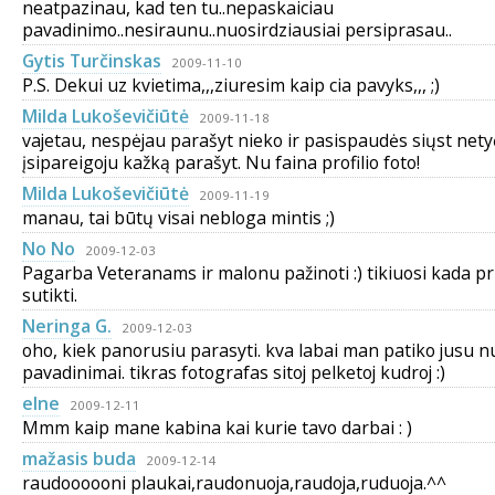
neatpazinau, kad ten tu..nepaskaiciau
pavadinimo..nesiraunu..nuosirdziausiai persiprasau..
Gytis Turčinskas
2009-11-10
P.S. Dekui uz kvietima,,,ziuresim kaip cia pavyks,,, ;)
Milda Lukoševičiūtė
2009-11-18
vajetau, nespėjau parašyt nieko ir pasispaudės siųst netyč
įsipareigoju kažką parašyt. Nu faina profilio foto!
Milda Lukoševičiūtė
2009-11-19
manau, tai būtų visai nebloga mintis ;)
No No
2009-12-03
Pagarba Veteranams ir malonu pažinoti :) tikiuosi kada pr
sutikti.
Neringa G.
2009-12-03
oho, kiek panorusiu parasyti. kva labai man patiko jusu n
pavadinimai. tikras fotografas sitoj pelketoj kudroj :)
elne
2009-12-11
Mmm kaip mane kabina kai kurie tavo darbai : )
mažasis buda
2009-12-14
raudoooooni plaukai,raudonuoja,raudoja,ruduoja.^^