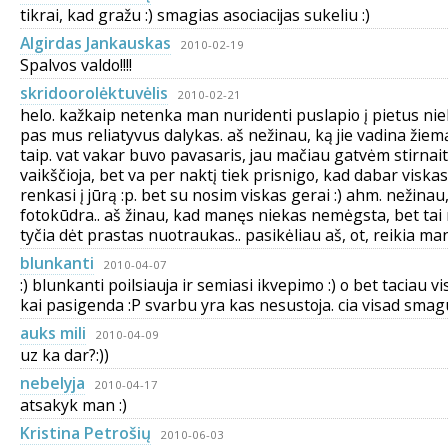
tikrai, kad gražu :) smagias asociacijas sukeliu :)
Algirdas Jankauskas
2010-02-19
Spalvos valdo!!!!
skridoorolėktuvėlis
2010-02-21
helo. kažkaip netenka man nuridenti puslapio į pietus nie
pas mus reliatyvus dalykas. aš nežinau, ką jie vadina žiemą
taip. vat vakar buvo pavasaris, jau mačiau gatvėm stirnai
vaikščioja, bet va per naktį tiek prisnigo, kad dabar viskas 
renkasi į jūrą :p. bet su nosim viskas gerai :) ahm. nežinau,
fotokūdra.. aš žinau, kad manęs niekas nemėgsta, bet tai 
tyčia dėt prastas nuotraukas.. pasikėliau aš, ot, reikia m
blunkanti
2010-04-07
:) blunkanti poilsiauja ir semiasi ikvepimo :) o bet taciau 
kai pasigenda :P svarbu yra kas nesustoja. cia visad smagu
auks mili
2010-04-09
uz ka dar?:))
nebelyja
2010-04-17
atsakyk man :)
Kristina Petrošių
2010-06-03