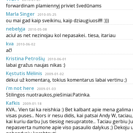
forwardinam plamiennyj priviet švedūnams
Marla Singer
2010-05-25
ou mai gad kaip sveikinu, kaip dziaugiuosi!!!! :)))
nebelyja
2010-05-08
aciu! as net nezinojau kol nepasakei.. tiesa, itariau
kva
2010-06-02
ač!
Kristina Petrošių
2010-06-01
labai gražus naujas nikas :)
Kęstutis Mėlinis
2009-01-02
dėkui už komentarą, tokius komentarus labai vertinu ;)
i'm not here
2009-01-03
Stilingos nuotraukos,piešiniai.Patinka.
Kafkis
2009-01-18
KVA... Vien tai ka reishkia :) Bet kalbant apie mena galima 
visas puses... Nors ir nesu didis, kai patsai Andy W, tacia
kai kuriu darbu Jus tiesiog nesupratote... Taciau gerbiu J
nepasverta numone apie viso pasaulio dalykus ;) Dekoju uz