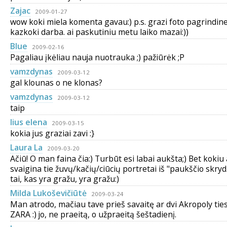
Zajac
2009-01-27
wow koki miela komenta gavau:) p.s. grazi foto pagrindine
kazkoki darba. ai paskutiniu metu laiko mazai:))
Blue
2009-02-16
Pagaliau įkėliau nauja nuotrauka ;) pažiūrėk ;P
vamzdynas
2009-03-12
gal klounas o ne klonas?
vamzdynas
2009-03-12
taip
lius elena
2009-03-15
kokia jus graziai zavi :}
Laura La
2009-03-20
Ačiū! O man faina čia:) Turbūt esi labai aukšta;) Bet kokiu
svaigina tie žuvų/kačių/ciūcių portretai iš "paukščio skrydži
tai, kas yra gražu, yra gražu:)
Milda Lukoševičiūtė
2009-03-24
Man atrodo, mačiau tave prieš savaitę ar dvi Akropoly ti
ZARA :) jo, ne praeitą, o užpraeitą šeštadienį.