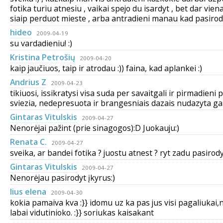
fotika turiu atnesiu , vaikai spejo du isardyt , bet dar viena
siaip perduot mieste , arba antradieni manau kad pasirody
hideo
2009-04-19
su vardadieniu! :)
Kristina Petrošių
2009-04-20
kaip jaučiuos, taip ir atrodau :)) faina, kad aplankei :)
Andrius Z
2009-04-23
tikiuosi, issikratysi visa suda per savaitgali ir pirmadieni 
sviezia, nedepresuota ir brangesniais dazais nudazyta gal
Gintaras Vitulskis
2009-04-27
Nenorėjai pažint (prie sinagogos):D Juokauju:)
Renata C.
2009-04-27
sveika, ar bandei fotika ? juostu atnest ? ryt zadu pasirody
Gintaras Vitulskis
2009-04-27
Nenorėjau pasirodyt įkyrus:)
lius elena
2009-04-30
kokia pamaiva kva :}} idomu uz ka pas jus visi pagaliukai,n
labai vidutinioko. :}} soriukas kaisakant