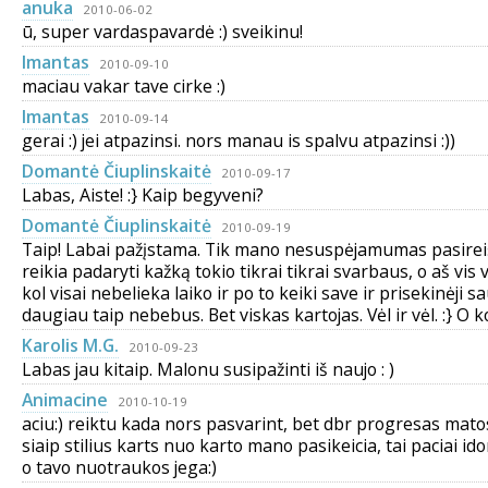
anuka
2010-06-02
ū, super vardaspavardė :) sveikinu!
Imantas
2010-09-10
maciau vakar tave cirke :)
Imantas
2010-09-14
gerai :) jei atpazinsi. nors manau is spalvu atpazinsi :))
Domantė Čiuplinskaitė
2010-09-17
Labas, Aiste! :} Kaip begyveni?
Domantė Čiuplinskaitė
2010-09-19
Taip! Labai pažįstama. Tik mano nesuspėjamumas pasirei
reikia padaryti kažką tokio tikrai tikrai svarbaus, o aš vis v
kol visai nebelieka laiko ir po to keiki save ir prisekinėji s
daugiau taip nebebus. Bet viskas kartojas. Vėl ir vėl. :} O k
Karolis M.G.
2010-09-23
Labas jau kitaip. Malonu susipažinti iš naujo : )
Animacine
2010-10-19
aciu:) reiktu kada nors pasvarint, bet dbr progresas matosi
siaip stilius karts nuo karto mano pasikeicia, tai paciai id
o tavo nuotraukos jega:)