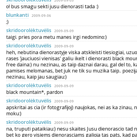
2009-09-05
o! bus smagu sekti jusu dienorasti tada :)
blunkanti
2009-09-06
;)
skridoorolėktuvėlis
2009-09-09
taigi. pries pora metu manes irgi nedomino:)
skridoorolėktuvėlis
2009-09-09
heh, nebutina dienorastyje viska atskleisti tiesiogiai, uzuot
rases 'jauciuosi vienisas' galiu ikelt i dienorasti black moun
free daina:) nu nezinau, as taip daznai darau, gal del to, k
pamises melomanas, bet juk ne tik su muzika taip.. poezija i
nezinau, kaip jau saugiau:)
skridoorolėktuvėlis
2009-09-09
black mountain*, pardon
skridoorolėktuvėlis
2009-09-09
apskritai as cia (ir fotografijoj) naujokas, nei as ka zinau, 
moku:)
skridoorolėktuvėlis
2009-09-09
na, truputi pataikiau:) nesu skaites Jusu dienorascio tad n
bet ko gero visiems dienorasciams galioja tas pats, kad p