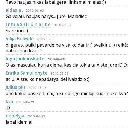
Tavo naujas nikas labai gerai linksmai mielas :))
aidas a .
2010-06-03
Galvojau, naujas narys... Jūrė. Maladiec !
I r m a S i l i ū n a i t ė
2010-06-04
Sveikinu! :)
Vilija Buivydė
2010-06-08
o, geras, puiki pavardė be visa ko dar ir :) sveikinu ;) reikė
dabar nuo kva :D
Inga Jankauskaitė
2010-06-08
O as mascuiau kuria diena, kas cia tokia ta Aiste Jure :D:D
Enrika Samulionyte
2010-06-08
aciu, Aiste, ko nepadarysi del ivaizdzio :)
Julius pils
2010-06-25
oho kokie pasikeitimai, o kur dingo mieloji kudrinuke kva?
kva
2010-06-29
:D
nebelyja
2010-04-29
labai idemiai