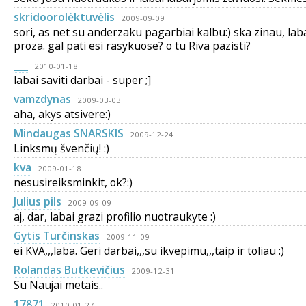
skridoorolėktuvėlis
2009-09-09
sori, as net su anderzaku pagarbiai kalbu:) ska zinau, laba
proza. gal pati esi rasykuose? o tu Riva pazisti?
___
2010-01-18
labai saviti darbai - super ;]
vamzdynas
2009-03-03
aha, akys atsivere:)
Mindaugas SNARSKIS
2009-12-24
Linksmų švenčių! :)
kva
2009-01-18
nesusireiksminkit, ok?:)
Julius pils
2009-09-09
aj, dar, labai grazi profilio nuotraukyte :)
Gytis Turčinskas
2009-11-09
ei KVA,,,laba. Geri darbai,,,su ikvepimu,,,taip ir toliau :)
Rolandas Butkevičius
2009-12-31
Su Naujai metais..
17871
2010-01-27