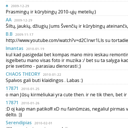
♠
2009-12-29
Prasmingų ir kūrybingų 2010-ųjų metelių:)
AA
2009-12-29
Šiltų, jaukių, džiugių Jums Švenčių ir kūrybingų ateinančių
B.B
2009-11-17
http://www.youtube.com/watch?v=d2CIrwr1Lls su tortadien
Imantas
2010-01-19
kul kad pasigedai bet kompas mano miro ieskau remontin
isgelbetu mano visas foto ir muzika :/ bet su ta salyga ka
prie svetimo - parasiau dienorasti ;)
CHAOS THEORY
2010-01-22
Spalvos gali buti klaidingos . Labas :)
17871
2010-01-25
o man Jūsų kirmėliukai yra cute then. ir ne tik then, bet ir 
17871
2010-01-26
:D oj kaip man patiko!!! xD nu fainūmzas, negaliu! pirmas v
dėlto. :))
Serendipias
2010-02-01