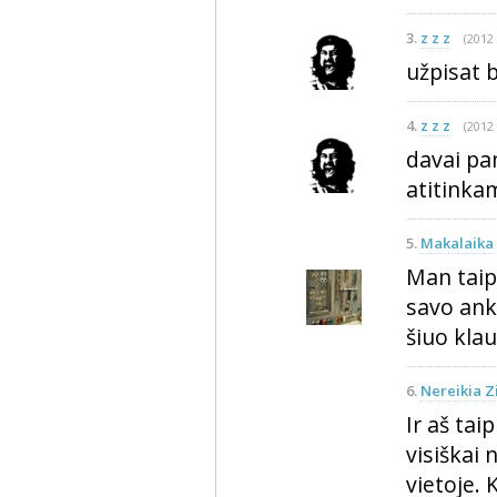
3.
z z z
(2012 
užpisat b
4.
z z z
(2012 
davai pan
atitinka
5.
Makalaika
Man taip
savo anke
šiuo kla
6.
Nereikia Z
Ir aš tai
visiškai
vietoje.