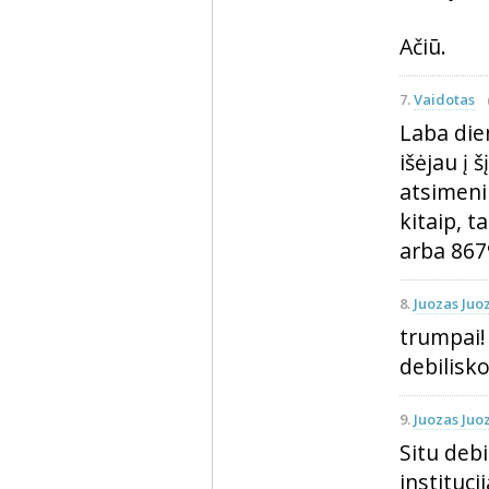
Ačiū.
7.
Vaidotas
Laba die
išėjau į 
atsimeni 
kitaip, 
arba 867
8.
Juozas Juo
trumpai! 
debilisko
9.
Juozas Juo
Situ debi
instituci