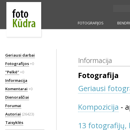
FOTOGRAFIJOS
BENDR
Geriausi darbai
Informacija
Fotografijos
+0
"Pelkė"
+0
Fotografija
Informacija
Geriausi fotogr
Komentarai
+0
Dienoraščiai
Kompozicija
- a
Forumai
Autoriai
(26423)
Taisyklės
13 fotografijų,