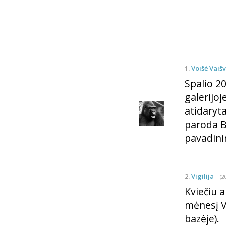
1.
Voišė Vaišv
Spalio 20
galerijoj
atidaryt
paroda Bū
pavadin
2.
Vigilija
(2
Kviečiu a
mėnesį V
bazėje).