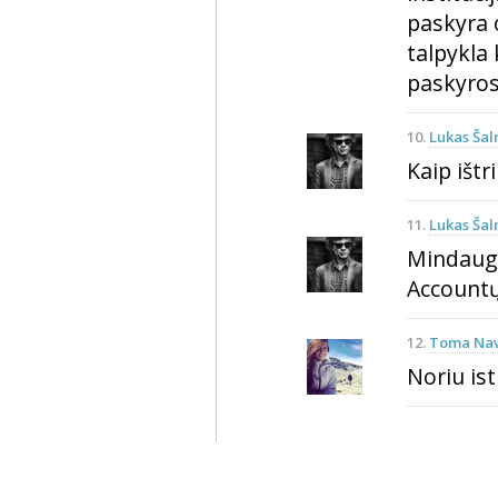
paskyra 
talpykla
paskyros.
10.
Lukas Šal
Kaip ištr
11.
Lukas Šal
Mindauga
Accountų
12.
Toma Nav
Noriu is