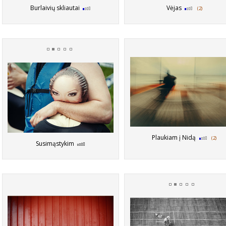
Burlaivių skliautai
Vėjas
(2)
Plaukiam į Nidą
(2)
Susimąstykim