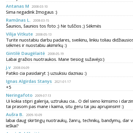
Antanas M
2008-03-10
Sima negadink žmogaus :)
Ramūnas L.
2008-03-15
Šaunios, šaunios tos foto ;) Ne tuščios ;) Sėkmės
Vilija Vitkute
2008-05-13
Turite nuostabiu darbu padares, sveikinu, linkiu toliau didžiausio
sėkmes ir nuostabiu akimirkų :)
Gintilė Daugėlaitė
2008-05-19
Labai gražios nuotraukos. Mane tiesiog sužavėjo:)
j.v
2008-06-09
Patiko cia pasidairyt :) uzsuksiu dazniau :)
Ignas Algirdas Stanys
2021-01-17
+5
Neringafoto
2009-07-13
Ui kokia stipri galerija, uztrukau cia... O del sieno kimsimo i darzi
tai prasom pas mane i kaima, situ geru tai jau aprupinsim! :)
Aušra B.
2009-10-09
labai daug skirtingų nuotraukų, žanrų, technikų, bandymų, dar v
ieškai?