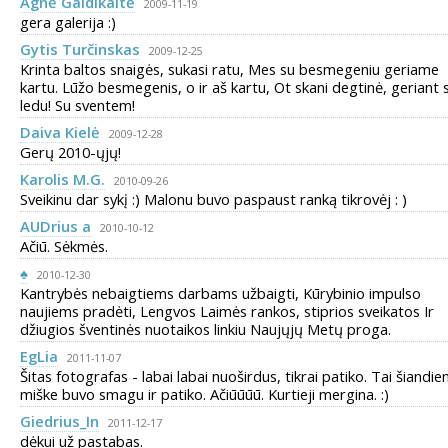
Agnė Galdikaitė
2009-11-19
gera galerija :)
Gytis Turčinskas
2009-12-25
Krinta baltos snaigės, sukasi ratu, Mes su besmegeniu geriame
kartu. Lūžo besmegenis, o ir aš kartu, Ot skani degtinė, geriant 
ledu! Su sventem!
Daiva Kielė
2009-12-28
Gerų 2010-ųjų!
Karolis M.G.
2010-09-26
Sveikinu dar sykį :) Malonu buvo paspaust ranką tikrovėj : )
AUDrius a
2010-10-12
Ačiū. Sėkmės.
♠
2010-12-30
Kantrybės nebaigtiems darbams užbaigti, Kūrybinio impulso
naujiems pradėti, Lengvos Laimės rankos, stiprios sveikatos Ir
džiugios šventinės nuotaikos linkiu Naujųjų Metų proga.
EgLia
2011-11-07
Šitas fotografas - labai labai nuoširdus, tikrai patiko. Tai šiandie
miške buvo smagu ir patiko. Ačiūūūū. Kurtieji mergina. :)
Giedrius_In
2011-12-17
dėkui už pastabas.