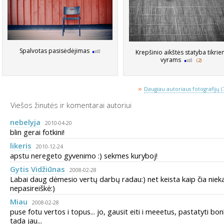
Spalvotas pasisėdėjimas
Krepšinio aikštės statyba tikri
vyrams
(2)
»
Daugiau autoriaus fotografijų (
Viešos žinutės ir komentarai autoriui
nebelyja
2010-04-20
blin gerai fotkini!
likeris
2010-12-24
apstu neregeto gyvenimo :) sekmes kuryboj!
Gytis Vidžiūnas
2008-02-28
Labai daug dėmesio vertų darbų radau:) net keista kaip čia niek
nepasireiškė:)
Miau
2008-02-28
puse fotu vertos i topus... jo, gausit eiti i meeetus, pastatyti bon
tada jau...