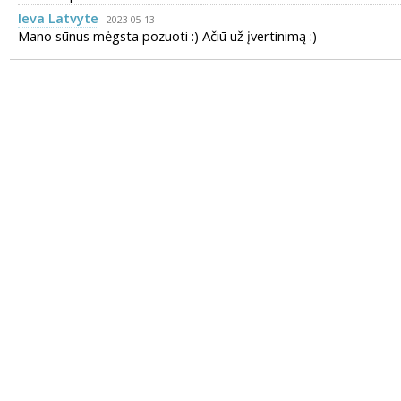
Ieva Latvyte
2023-05-13
Mano sūnus mėgsta pozuoti :) Ačiū už įvertinimą :)