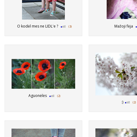
O kodėl mes ne LIDL'e ?
Mažoji fėja
(3)
Aguonėlės
(2)
:)
(2)