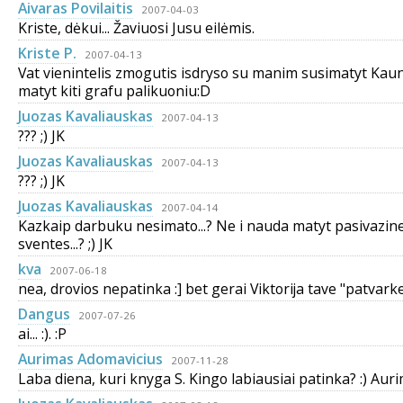
Aivaras Povilaitis
2007-04-03
Kriste, dėkui... Žaviuosi Jusu eilėmis.
Kriste P.
2007-04-13
Vat vienintelis zmogutis isdryso su manim susimatyt Kaune.
matyt kiti grafu palikuoniu:D
Juozas Kavaliauskas
2007-04-13
??? ;) JK
Juozas Kavaliauskas
2007-04-13
??? ;) JK
Juozas Kavaliauskas
2007-04-14
Kazkaip darbuku nesimato...? Ne i nauda matyt pasivazine
sventes...? ;) JK
kva
2007-06-18
nea, drovios nepatinka :] bet gerai Viktorija tave "patvarke"
Dangus
2007-07-26
ai... :). :P
Aurimas Adomavicius
2007-11-28
Laba diena, kuri knyga S. Kingo labiausiai patinka? :) Aur