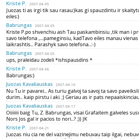
Kriste P.
2007-04-05
Juozas ti as irgi tik sau rasau:)kas gi spauzdintu ir skaityt
eiles:)
Babrungas
2007-04-05
Kriste P.po shvenchiu ash Tau paskambinsiu ,tik man i pr
savo telefona ,....pameginsiu, kadTavo eiles manau vien
laikrashtis... Parashyk savo telefona...:-)
Babrungas
2007-04-05
ups, praleidau zodeli *ishspausdins *
Kriste P.
2007-04-06
Babrungas:)
Juozas Kavaliauskas
2007-04-10
Nu Tu ir pavarei... As turiu galvoj ta savoj ta savo paveiksl
durim... kaip pirstu i aki. ;) Geriau as ir pats nepaaiskinciau
Juozas Kavaliauskas
2007-04-17
Oiiiiiii baig Tu, Z. Babrungas, visai Grafaitem galveles susuk
Nors Jos gal ir pacios to nori...? ;)) JK
Kriste P.
2007-04-21
Juozas niu cia ne del vazinejimu nebuvau taip ilgai, nebu