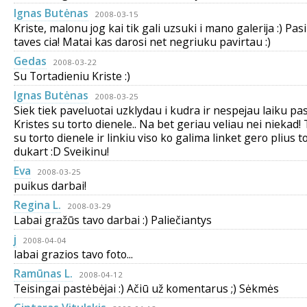
Ignas Butėnas
2008-03-15
Kriste, malonu jog kai tik gali uzsuki i mano galerija :) Pasi
taves cia! Matai kas darosi net negriuku pavirtau :)
Gedas
2008-03-22
Su Tortadieniu Kriste :)
Ignas Butėnas
2008-03-25
Siek tiek paveluotai uzklydau i kudra ir nespejau laiku pa
Kristes su torto dienele.. Na bet geriau veliau nei niekad!
su torto dienele ir linkiu viso ko galima linket gero plius t
dukart :D Sveikinu!
Eva
2008-03-25
puikus darbai!
Regina L.
2008-03-29
Labai gražūs tavo darbai :) Paliečiantys
j
2008-04-04
labai grazios tavo foto...
Ramūnas L.
2008-04-12
Teisingai pastėbėjai :) Ačiū už komentarus ;) Sėkmės