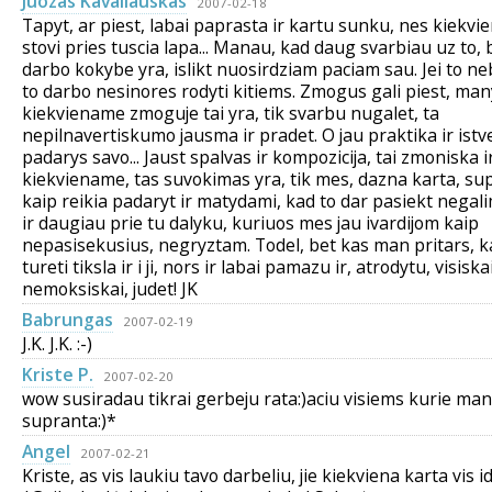
Juozas Kavaliauskas
2007-02-18
Tapyt, ar piest, labai paprasta ir kartu sunku, nes kiekvi
stovi pries tuscia lapa... Manau, kad daug svarbiau uz to,
darbo kokybe yra, islikt nuosirdziam paciam sau. Jei to n
to darbo nesinores rodyti kitiems. Zmogus gali piest, man
kiekviename zmoguje tai yra, tik svarbu nugalet, ta
nepilnavertiskumo jausma ir pradet. O jau praktika ir ist
padarys savo... Jaust spalvas ir kompozicija, tai zmoniska i
kiekviename, tas suvokimas yra, tik mes, dazna karta, su
kaip reikia padaryt ir matydami, kad to dar pasiekt negal
ir daugiau prie tu dalyku, kuriuos mes jau ivardijom kaip
nepasisekusius, negryztam. Todel, bet kas man pritars, 
tureti tiksla ir i ji, nors ir labai pamazu ir, atrodytu, visiska
nemoksiskai, judet! JK
Babrungas
2007-02-19
J.K. J.K. :-)
Kriste P.
2007-02-20
wow susiradau tikrai gerbeju rata:)aciu visiems kurie man
supranta:)*
Angel
2007-02-21
Kriste, as vis laukiu tavo darbeliu, jie kiekviena karta vis 