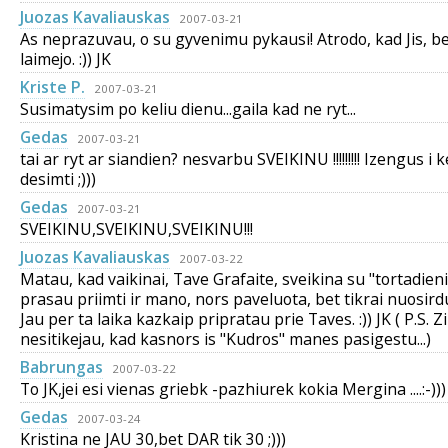
Juozas Kavaliauskas
2007-03-21
As neprazuvau, o su gyvenimu pykausi! Atrodo, kad Jis, be
laimejo. :)) JK
Kriste P.
2007-03-21
Susimatysim po keliu dienu...gaila kad ne ryt...
Gedas
2007-03-21
tai ar ryt ar siandien? nesvarbu SVEIKINU !!!!!!!!! Izengus i k
desimti ;)))
Gedas
2007-03-21
SVEIKINU,SVEIKINU,SVEIKINU!!!
Juozas Kavaliauskas
2007-03-22
Matau, kad vaikinai, Tave Grafaite, sveikina su "tortadieni
prasau priimti ir mano, nors paveluota, bet tikrai nuosird
Jau per ta laika kazkaip pripratau prie Taves. :)) JK ( P.S. Zi
nesitikejau, kad kasnors is "Kudros" manes pasigestu...)
Babrungas
2007-03-22
To JK,jei esi vienas griebk -pazhiurek kokia Mergina ....:-)))
Gedas
2007-03-24
Kristina ne JAU 30,bet DAR tik 30 ;)))