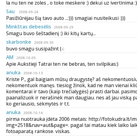
la nu ten ne zoles , o toke meskere :) dekui uz ivertinima :)
Sau
2008-09-24
Pasižiūrėjau šią tavo auto ...:))) smagiai nusiteikusi :)))
Minkštas debesėlis
2008-09-29
Smagu buvo šeštadienį :) iki kitų kartų...
skarbonke
2008-09-30
buvo smagu susipažint (-:
AM
2008-10-05
Apie Aukstieji Tatrai ten ne bebras, ten svilpikas:)
anuka
2008-10-13
Kriste P., gal baigiam mūsų draugystę? aš nekomentuosiu
nekomentuok manęs. tiesiog žinok, kad ne man vienai kli
komentarai ir tavo (kaip trečialygės) prasti darbai. pasim
paanalizuok ir nerašinėk man daugiau. nes aš jau viską pa
ko geriausio, sėkmytės ir t.t.
anuka
2008-10-14
pirma nuotrauka įdėta 2006 metais: http://fotokudra.lt/i
img=2518&nav=aut&page=. pagal tai matau kiek laiko lai
fotoaparatą rankose. viskas.