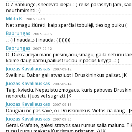
O Z.Bablungo, shedevra idejai...:-) reiks parashyti Jam ,kad
neuzhmirshti :-)
Milda K.
2007-09-10
Net smagu žiūrėti, kaip sparčiai tobulėji, tiesiog puiku (:
Babrungas
2007-04-15
...;-) I nauda...:-) inauda ;-)))))))))
Babrungas
2007-09-12
O ,Dukra,idejai mano piesini,aciu,smagu, gaila neturiu laik
kaime daug darbu,pailiustruciau ir pacios knyga ...:-)
Juozas Kavaliauskas
2007-09-12
Sveikinu. Dabar gali atvaziuot i Druskininkus pailset. JK
Juozas Kavaliauskas
2007-09-14
Taip, kvieciu. Nepazistu zmogaus, kuris pabuves Druski
nenoretu i Juos vel sugrizti. JK
Juozas Kavaliauskas
2007-09-16
Daugiau ne pas save, o i Druskininkus. Vietos cia daug... J
Juozas Kavaliauskas
2007-09-20
Gerai, Grafaite, galesi statytis sau rumus salia maluno. T
turesi rumu maketa Kudristam pristatyt. ;-) JK