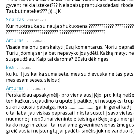
gyvent reikia isteket??? Nelabaisuprantukasdedasiirkode
Taubutinateket??? ;)) ...JK
Snaržas
2007-05-23
Kur nuotrauka su nauja shukuosena ???????????? ?????????
????????????????????????? ??????????????????????
Arturas
2007-06-09
Visada malonu perskaityti jūsų komentarus. Noriu papraš
Turiu įdomią serija bet nepavyko jos ydėti. Kažką matyt ne
suspaudžiau. Kaip tai daroma? Būsiu dėkingas.
kva
2007-06-09
ku ku :] jus kai ka sumaisete, mes su dievuska ne tas pats 
mes esam seses. sielos ;]
Arturas
2007-06-21
Perskaičiau apsakymėlį- pro viena ausį įėjo, pro kitą neišė
ten kažkur, sujaudino truputėlį, patiko. Jei nesupyksi trup
sukritikuosiu pabaigą, nors ............................. gal ir gerai ka
o tai labai jau viskas paprastai linksta sustot į savo vietas
nuomonė ji nebūtinai vienintelė teisinga) Beje jeigu mergin
kaklo nugrimzdusi , tai realiame gyvenime vienas žmogus
greičiausiai neįstengtų jai padėti- smėlis juk ne vanduo iš 