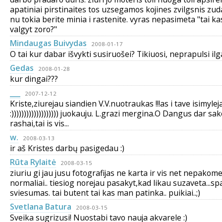
apatiniai pirstinaites tos uzsegamos kojines zvilgsnis zu
nu tokia berite minia i rastenite. vyras nepasimeta "tai ka
valgyt zoro?"
Mindaugas Buivydas
2008-01-17
O tai kur dabar išvykti susiruošei? Tikiuosi, neprapulsi ilg
Gedas
2008-01-28
kur dingai???
___
2007-12-12
Kriste,ziurejau siandien V.V.nuotraukas !!!as i tave isimylej
:))))))))))))))))))) juokauju. L.grazi mergina.O Dangus dar sak
rashai,tai is vis...
w.
2008-03-13
ir aš Kristes darbų pasigedau :)
Rūta Rylaitė
2008-03-15
ziuriu gi jau jusu fotografijas ne karta ir vis net nepakom
normaliai.. tiesiog norejau pasakyt,kad likau suzaveta...sp
sviesumas. tai butent tai kas man patinka.. puikiai..;)
Svetlana Batura
2008-03-15
Sveika sugrizusi! Nuostabi tavo nauja akvarele :)