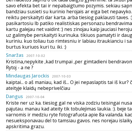
savo efekta bet tai ir nepabaigtumo pozymis. sekiau sap
bandziau susieti su kurinio herojais ar eiga bet nepavyk
reiktu perskaityti dar karta. arba tiesiog paklausti taves. :)
pasikartosiu lb patiko realistiskas personazu bendravimas
kartu galejau net vaidint :) nes zinojau kaip jauciasi heroju
uz galimybe perskaityti kurinuka. tikiuos pamatyti ir dau
kuriniu. kuo toliau tuo rimtesniu ir labiau itraukianciu i s
burtus kuriuos kuri tu. iki. :)
Snaržas
2007-10-02
Kristina,nepykite ,kad trumpai ,per gimtadieni bendravom 
Rytoj - a ne ?
Mindaugas Jarockis
2007-10-03
kaiptai... o aš maniau, kad iš... O jei nepaslaptis tai iš kur? 
ateityje klaidų nebeprivelčiau
Dangus
2007-10-04
Kriste ner uz ka. tiesiog gal ne viska zodziu teisingai nus
pajutau. manau kad ateity tik tobulejimas laukia. :). beje ta
varnomis ir medziu ryte fotografuota apie 8a valanda. kad
nesueksponavau del to tamsiau gavos. nes norejau islaiky
apskritima grazu.