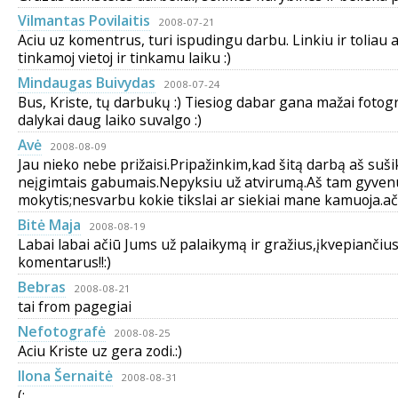
Vilmantas Povilaitis
2008-07-21
Aciu uz komentrus, turi ispudingu darbu. Linkiu ir toliau 
tinkamoj vietoj ir tinkamu laiku :)
Mindaugas Buivydas
2008-07-24
Bus, Kriste, tų darbukų :) Tiesiog dabar gana mažai fotogr
dalykai daug laiko suvalgo :)
Avė
2008-08-09
Jau nieko nebe prižaisi.Pripažinkim,kad šitą darbą aš suš
neįgimtais gabumais.Nepyksiu už atvirumą.Aš tam gyven
mokytis;nesvarbu kokie tikslai ar siekiai mane kamuoja.ači
Bitė Maja
2008-08-19
Labai labai ačiū Jums už palaikymą ir gražius,įkvepiančiu
komentarus!!:)
Bebras
2008-08-21
tai from pagegiai
Nefotografė
2008-08-25
Aciu Kriste uz gera zodi.:)
Ilona Šernaitė
2008-08-31
(: