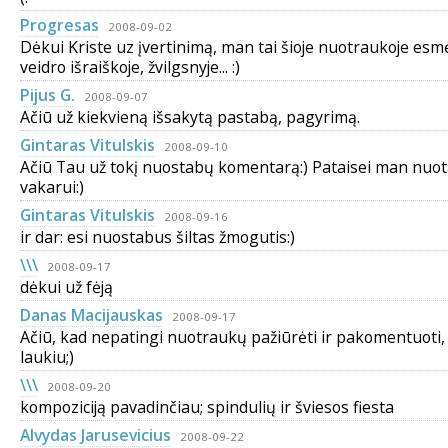
Progresas
2008-09-02
Dėkui Kriste uz įvertinimą, man tai šioje nuotraukoje es
veidro išraiškoje, žvilgsnyje... :)
Pijus G.
2008-09-07
Ačiū už kiekvieną išsakytą pastabą, pagyrimą.
Gintaras Vitulskis
2008-09-10
Ačiū Tau už tokį nuostabų komentarą:) Pataisei man nuot
vakarui:)
Gintaras Vitulskis
2008-09-16
ir dar: esi nuostabus šiltas žmogutis:)
\\\
2008-09-17
dėkui už fėją
Danas Macijauskas
2008-09-17
Ačiū, kad nepatingi nuotraukų pažiūrėti ir pakomentuoti, 
laukiu;)
\\\
2008-09-20
kompoziciją pavadinčiau; spindulių ir šviesos fiesta
Alvydas Jarusevicius
2008-09-22