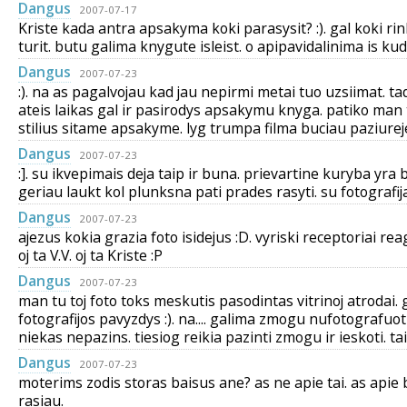
Dangus
2007-07-17
Kriste kada antra apsakyma koki parasysit? :). gal koki ri
turit. butu galima knygute isleist. o apipavidalinima is kud
Dangus
2007-07-23
:). na as pagalvojau kad jau nepirmi metai tuo uzsiimat. 
ateis laikas gal ir pasirodys apsakymu knyga. patiko man
stilius sitame apsakyme. lyg trumpa filma buciau paziurej
Dangus
2007-07-23
:]. su ikvepimais deja taip ir buna. prievartine kuryba yra 
geriau laukt kol plunksna pati prades rasyti. su fotografija 
Dangus
2007-07-23
ajezus kokia grazia foto isidejus :D. vyriski receptoriai rea
oj ta V.V. oj ta Kriste :P
Dangus
2007-07-23
man tu toj foto toks meskutis pasodintas vitrinoj atrodai
fotografijos pavyzdys :). na.... galima zmogu nufotografuot
niekas nepazins. tiesiog reikia pazinti zmogu ir ieskoti. tai
Dangus
2007-07-23
moterims zodis storas baisus ane? as ne apie tai. as apie
rasiau.