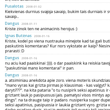
Pusalotas
2008-01-02
Kiekvienas durnius svajoja savaip, bukim tais durniais ir 
savaip...
Dangus
2008-01-11
Kriste zinok ten ne animacinis herojus :)
Ignas Butėnas
2008-01-16
Kriste, kodel po viena nuotrauka minejote kad tai gali but
paskutinis komentaras? Kur nors vykstate ar kaip? Nesin
prarasti :D
Dangus
2008-01-16
nu aciu kad paaiskinai :)))). o dar paaiskink ka reiskia tavoj
"paskutiniai mano komentarai" ir pan.
Dangus
2008-01-16
a. atsiminiau anekdota apie zoro. viena moteris skundzias
"mano vyras kai grizta pirmas jo klausimas - kas valgyt? 
daryti???". na kita pataria "o tu nusipirk seksi apatinius ir
griztant lauk jo pasipuosusi jais. pamatysi visos mintys ap
dings". na ta drauge taip ir padaro. nusiperka super dupe
seksi apatinius, pasipuosia ir laukia griztant vyro. grizta 
darbo pradaro duris. ziuri jo moteris toli nuoga toli apsire