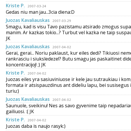
Kriste P.
2007-03-24
Gedas niu man jau...3cia diena:D
Juozas Kavaliauskas
2007-03-29
Smagu, kad is visu Tavo pazistamu atsirado zmogus supa
manim. Ar kazkas tokio...? Turbut vel kazka ne taip suspausd
JK
Juozas Kavaliauskas
2007-04-02
Gerai, gerai... Noriu paklaust, kur eiles dedi? Tikiuosi nem
rankrasciu i siuksledeze!? Butu smagu jas paskaitinet did
koncentracijoj! ;) JK
Kriste P.
2007-04-02
Juozas eiles yra sasiuviniuose ir kele jau sutraukiau i kom
formata ir atsispauzdinus ant dideliu lapu, bei susisegus 
turiu:)
Juozas Kavaliauskas
2007-04-02
Saunuole, sveikinu! Nes as savo gyvenime taip nepadaria
gailiuosi. :( JK
Kriste P.
2007-04-02
Juozas daba is naujo rasyk:)