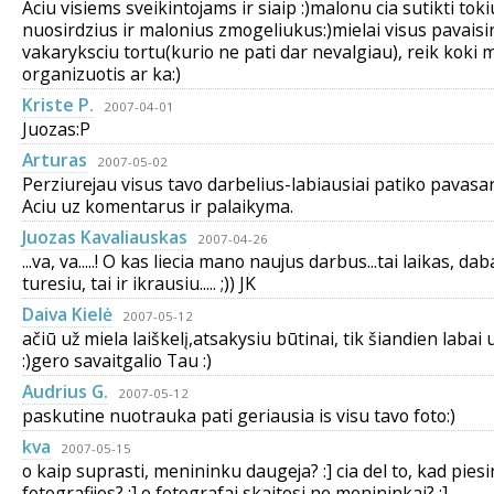
Aciu visiems sveikintojams ir siaip :)malonu cia sutikti toki
nuosirdzius ir malonius zmogeliukus:)mielai visus pavaisi
vakaryksciu tortu(kurio ne pati dar nevalgiau), reik koki 
organizuotis ar ka:)
Kriste P.
2007-04-01
Juozas:P
Arturas
2007-05-02
Perziurejau visus tavo darbelius-labiausiai patiko pavasar
Aciu uz komentarus ir palaikyma.
Juozas Kavaliauskas
2007-04-26
...va, va.....! O kas liecia mano naujus darbus...tai laikas, daba
turesiu, tai ir ikrausiu..... ;)) JK
Daiva Kielė
2007-05-12
ačiū už miela laiškelį,atsakysiu būtinai, tik šiandien labai
:)gero savaitgalio Tau :)
Audrius G.
2007-05-12
paskutine nuotrauka pati geriausia is visu tavo foto:)
kva
2007-05-15
o kaip suprasti, menininku daugeja? :] cia del to, kad piesin
fotografijos? :] o fotografai skaitosi ne menininkai? :]