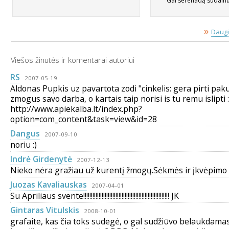
Gal serenadą sudainuo
»
Daugi
Viešos žinutės ir komentarai autoriui
RS
2007-05-19
Aldonas Pupkis uz pavartota zodi "cinkelis: gera pirti pak
zmogus savo darba, o kartais taip norisi is tu remu islipti :
http://www.apiekalba.lt/index.php?
option=com_content&task=view&id=28
Dangus
2007-09-10
noriu :)
Indrė Girdenytė
2007-12-13
Nieko nėra gražiau už kurentį žmogų.Sėkmės ir įkvėpimo 
Juozas Kavaliauskas
2007-04-01
Su Apriliaus svente!!!!!!!!!!!!!!!!!!!!!!!!!!!!!!!!!!!!!!!!!!!!!!!!!!!!!!!! JK
Gintaras Vitulskis
2008-10-01
grafaite, kas čia toks sudegė, o gal sudžiūvo belaukdama