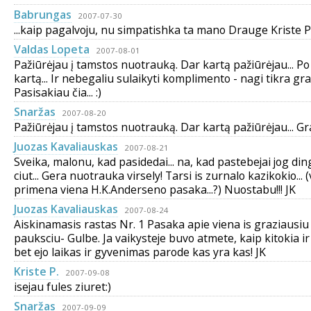
Babrungas
2007-07-30
...kaip pagalvoju, nu simpatishka ta mano Drauge Kriste P. 
Valdas Lopeta
2007-08-01
Pažiūrėjau į tamstos nuotrauką. Dar kartą pažiūrėjau... Po
kartą... Ir nebegaliu sulaikyti komplimento - nagi tikra gr
Pasisakiau čia... :)
Snaržas
2007-08-20
Pažiūrėjau į tamstos nuotrauką. Dar kartą pažiūrėjau... Gra
Juozas Kavaliauskas
2007-08-21
Sveika, malonu, kad pasidedai... na, kad pastebejai jog din
ciut... Gera nuotrauka virsely! Tarsi is zurnalo kazikokio... 
primena viena H.K.Anderseno pasaka...?) Nuostabu!!! JK
Juozas Kavaliauskas
2007-08-24
Aiskinamasis rastas Nr. 1 Pasaka apie viena is graziausiu
pauksciu- Gulbe. Ja vaikysteje buvo atmete, kaip kitokia 
bet ejo laikas ir gyvenimas parode kas yra kas! JK
Kriste P.
2007-09-08
isejau fules ziuret:)
Snaržas
2007-09-09