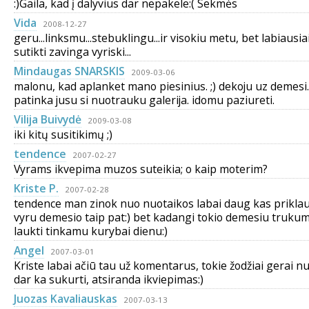
:)Gaila, kad į dalyvius dar nepakele:( Sekmės
Vida
2008-12-27
geru...linksmu...stebuklingu...ir visokiu metu, bet labiausiai
sutikti zavinga vyriski...
Mindaugas SNARSKIS
2009-03-06
malonu, kad aplanket mano piesinius. ;) dekoju uz demesi
patinka jusu si nuotrauku galerija. idomu paziureti.
Vilija Buivydė
2009-03-08
iki kitų susitikimų ;)
tendence
2007-02-27
Vyrams ikvepima muzos suteikia; o kaip moterim?
Kriste P.
2007-02-28
tendence man zinok nuo nuotaikos labai daug kas priklau
vyru demesio taip pat:) bet kadangi tokio demesiu trukum
laukti tinkamu kurybai dienu:)
Angel
2007-03-01
Kriste labai ačiū tau už komentarus, tokie žodžiai gerai nut
dar ka sukurti, atsiranda ikviepimas:)
Juozas Kavaliauskas
2007-03-13