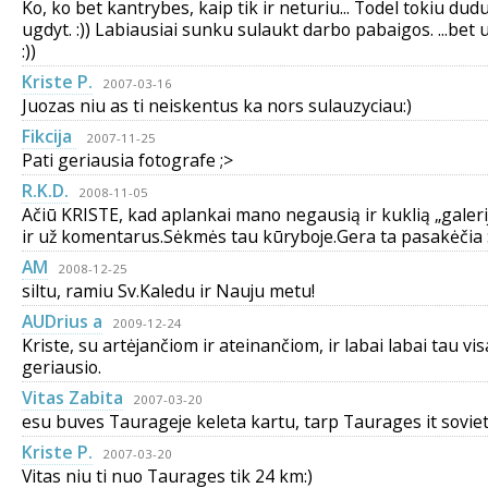
Ko, ko bet kantrybes, kaip tik ir neturiu... Todel tokiu dud
ugdyt. :)) Labiausiai sunku sulaukt darbo pabaigos. ...bet u
:))
Kriste P.
2007-03-16
Juozas niu as ti neiskentus ka nors sulauzyciau:)
Fikcija
2007-11-25
Pati geriausia fotografe ;>
R.K.D.
2008-11-05
Ačiū KRISTE, kad aplankai mano negausią ir kuklią „galeriją
ir už komentarus.Sėkmės tau kūryboje.Gera ta pasakėčia :
AM
2008-12-25
siltu, ramiu Sv.Kaledu ir Nauju metu!
AUDrius a
2009-12-24
Kriste, su artėjančiom ir ateinančiom, ir labai labai tau vis
geriausio.
Vitas Zabita
2007-03-20
esu buves Taurageje keleta kartu, tarp Taurages it soviet
Kriste P.
2007-03-20
Vitas niu ti nuo Taurages tik 24 km:)