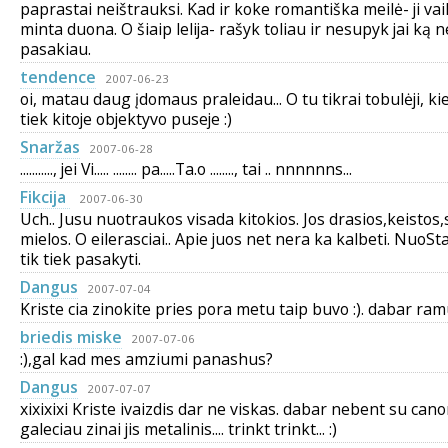
paprastai neištrauksi. Kad ir koke romantiška meilė- ji vai
minta duona. O šiaip lelija- rašyk toliau ir nesupyk jai ką n
pasakiau.
tendence
2007-06-23
oi, matau daug įdomaus praleidau... O tu tikrai tobulėji, ki
tiek kitoje objektyvo puseje :)
Snaržas
2007-06-28
..........., jei Vi..... ........ pa.....Ta.o ........, tai .. nnnnnns...
Fikcija
2007-06-30
Uch.. Jusu nuotraukos visada kitokios. Jos drasios,keistos,s
mielos. O eilerasciai.. Apie juos net nera ka kalbeti. NuoS
tik tiek pasakyti.
Dangus
2007-07-04
Kriste cia zinokite pries pora metu taip buvo :). dabar ram
briedis miske
2007-07-06
:),gal kad mes amziumi panashus?
Dangus
2007-07-07
xixixixi Kriste ivaizdis dar ne viskas. dabar nebent su can
galeciau zinai jis metalinis.... trinkt trinkt... :)