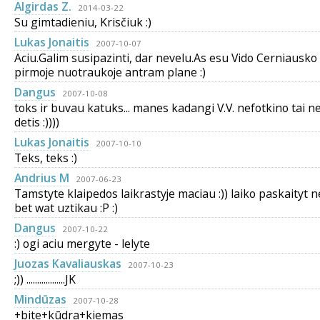
Algirdas Z.
2014-03-22
Su gimtadieniu, Krisčiuk :)
Lukas Jonaitis
2007-10-07
Aciu.Galim susipazinti, dar nevelu.As esu Vido Cerniausko 
pirmoje nuotraukoje antram plane :)
Dangus
2007-10-08
toks ir buvau katuks... manes kadangi V.V. nefotkino tai n
detis :))))
Lukas Jonaitis
2007-10-10
Teks, teks :)
Andrius M
2007-06-23
Tamstyte klaipedos laikrastyje maciau :)) laiko paskaityt n
bet wat uztikau :P :)
Dangus
2007-10-22
:) ogi aciu mergyte - lelyte
Juozas Kavaliauskas
2007-10-23
;)) ..................JK
Mindūzas
2007-10-28
+bite+kūdra+kiemas