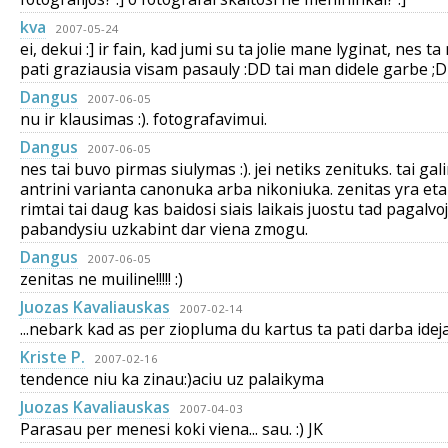
kva
2007-05-24
ei, dekui :] ir fain, kad jumi su ta jolie mane lyginat, nes t
pati graziausia visam pasauly :DD tai man didele garbe ;D
Dangus
2007-06-05
nu ir klausimas :). fotografavimui.
Dangus
2007-06-05
nes tai buvo pirmas siulymas :). jei netiks zenituks. tai ga
antrini varianta canonuka arba nikoniuka. zenitas yra etalo
rimtai tai daug kas baidosi siais laikais juostu tad pagalvo
pabandysiu uzkabint dar viena zmogu.
Dangus
2007-06-05
zenitas ne muiline!!!!! :)
Juozas Kavaliauskas
2007-02-14
...nebark kad as per ziopluma du kartus ta pati darba idejau.
Kriste P.
2007-02-16
tendence niu ka zinau:)aciu uz palaikyma
Juozas Kavaliauskas
2007-04-03
Parasau per menesi koki viena... sau. :) JK