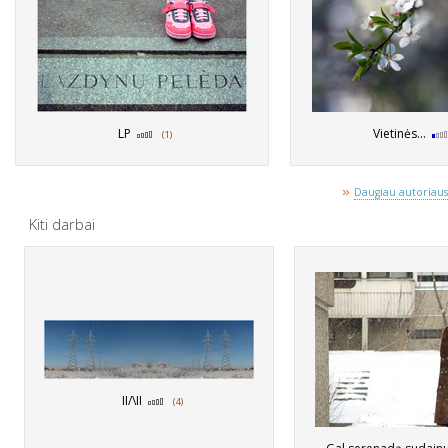
LP
Vietinės...
(1)
»
Daugiau autoriaus 
Kiti darbai
II/\II
(4)