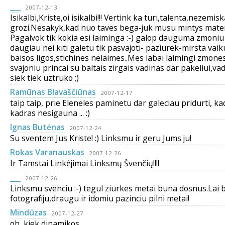
___
2007-12-13
Isikalbi,Kriste,oi isikalbi!!! Vertink ka turi,talenta,nezemis
grozi.Nesakyk,kad nuo taves bega-juk musu mintys materi
Pagalvok tik kokia esi laiminga :-) galop dauguma zmoni
daugiau nei kiti galetu tik pasvajoti- paziurek-mirsta vaiku
baisos ligos,stichines nelaimes..Mes labai laimingi zmones!!
svajoniu princai su baltais zirgais vadinas dar pakeliui,va
siek tiek uztruko ;)
Ramūnas Blavaščiūnas
2007-12-17
taip taip, prie Eleneles paminetu dar galeciau pridurti, ka
kadras nesigauna ... :)
Ignas Butėnas
2007-12-24
Su sventem Jus Kriste! :) Linksmu ir geru Jums ju!
Rokas Varanauskas
2007-12-26
Ir Tamstai Linkėjimai Linksmų Švenčių!!!!
___
2007-12-26
Linksmu svenciu :-) tegul ziurkes metai buna dosnus.Lai
fotografiju,draugu ir idomiu pazinciu pilni metai!
Mindūzas
2007-12-27
oh, kiek dinamikos.