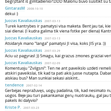
begrįžtant iš gimtadienio?:DDD Malonu buvo susitikt su ta
GintarasM
2008-10-10
dėkui :)
Juozas Kavaliauskas
2007-03-13
Turek kantrybes ir pamatysi visa maketa. Bent jau tai, ki
siai dienai. (I kudra galima tik viena fotke per diena) Kantr
Juozas Kavaliauskas
2007-03-13
Atsidaryk mano "langa" pamatysi JI visa, koks JIS yra. :))
Juozas Kavaliauskas
2007-03-29
Aciu uz pagyras! ;)) Smagu, kai grazus zmones graziai vertin
Juozas Kavaliauskas
2007-02-09
Komentuoju "Zvilgsni": Ten ne ant paveikslo uzdeti remelia
atskiri paveikslai, tik kad ta pati akis juose nutapta. Daba
aiskiau bus? Man sunkiai sekasi aiskint...
tendence
2007-02-14
Gerbėjas nepražuvęs, uogų padalina, tik, kad nesimato n
uogos. Beje jau turi pakankamai gerų nuotraukų, gal jau 
pakels iki dalyvio?
Kriste P.
2007-03-23