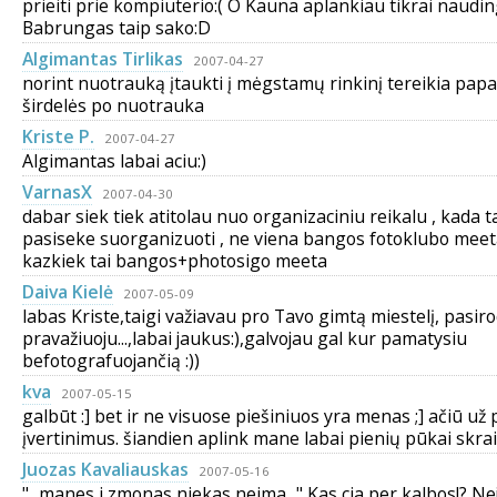
prieiti prie kompiuterio:( O Kauna aplankiau tikrai nauding
Babrungas taip sako:D
Algimantas Tirlikas
2007-04-27
norint nuotrauką įtaukti į mėgstamų rinkinį tereikia papa
širdelės po nuotrauka
Kriste P.
2007-04-27
Algimantas labai aciu:)
VarnasX
2007-04-30
dabar siek tiek atitolau nuo organizaciniu reikalu , kada t
pasiseke suorganizuoti , ne viena bangos fotoklubo meeta
kazkiek tai bangos+photosigo meeta
Daiva Kielė
2007-05-09
labas Kriste,taigi važiavau pro Tavo gimtą miestelį, pasir
pravažiuoju...,labai jaukus:),galvojau gal kur pamatysiu
befotografuojančią :))
kva
2007-05-15
galbūt :] bet ir ne visuose piešiniuos yra menas ;] ačiū už
įvertinimus. šiandien aplink mane labai pienių pūkai skraid
Juozas Kavaliauskas
2007-05-16
"...manes i zmonas niekas neima..." Kas cia per kalbos!? Ne