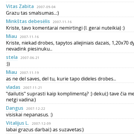
Vitas Zabita
2007-09-04
Grazu tas smalsumas...:)
Minkštas debesėlis
2007-11-16
Kriste, tavo komentarai nemirtingi (l. gerai nuteikia) :)
Miau
2007-11-16
Kriste, niekad drobes, tapytos aliejiniais dazais, 1,20x70 d
nevadink piesinuku...
stela
2007-06-21
:))
Miau
2007-11-19
as ne del saves, del tu, kurie tapo dideles drobes...
vladas
2007-11-21
"dailutis" suprasti kaip komplimentą? :) dekui;) tave čia m
netgi vadina:)
Dangus
2007-12-22
visiskai nepanasus. :)
Vitalijus L.
2007-12-09
labai grazus darbai:) as suzavetas:)