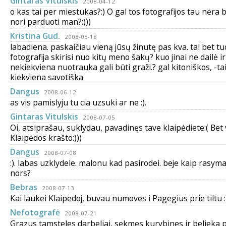
Gintaras Vitulskis
2008-04-12
o kas tai per miestukas?:) O gal tos fotografijos tau nėra 
nori parduoti man?:)))
Kristina Gud.
2008-05-18
labadiena. paskaičiau vieną jūsų žinutę pas kva. tai bet 
fotografija skirisi nuo kitų meno šakų? kuo jinai ne dailė i
nekiekviena nuotrauka gali būti graži.? gal kitoniškos, -ta
kiekviena savotiška
Dangus
2008-06-12
as vis pamislyju tu cia uzsuki ar ne :).
Gintaras Vitulskis
2008-07-05
Oi, atsiprašau, suklydau, pavadinęs tave klaipėdiete:( Bet 
Klaipėdos krašto:)))
Dangus
2008-07-08
:). labas uzklydele. malonu kad pasirodei. beje kaip rasyma
nors?
Bebras
2008-07-13
Kai laukei Klaipedoj, buvau numoves i Pagegius prie tiltu :
Nefotografė
2008-07-21
Grazus tamsteles darbeliai, sekmes kurybines ir belieka pa