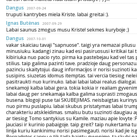
Dangus
2007-09-24
truputi kantrybes miela Kriste. labai greitai :).
Ignas Butėnas
2007-09-29
Labai saunus zmogus musu Kriste! sekmes kuryboje ;)
Dangus
2007-10-01
vakar skaiciau tavaji "sapnuose". taigi yra nemazai pliusu
minusiuku. kadangi zinau kad esi pasiruosusi kritikai tai 
kibiriuka nuo pacio ryto. pirma ka pastebejau kad vel tas
stilius. taip galima pazinti tave. pradzioje daug personazu
pazinciu skaitytojui. daug informacijos ir norisi suzinoti k
susipins. siuzetas idomus itemptas. tai vercia tiesiog nele
pasitraukti nuo kurinuko. labai labai labai realus dialogai
snekamoji kalba labai gera. tokia kokia ir realiam gyveni
labai daug per snekamaja kalba galima suprasti zmogaus
busena. blogoji puse tai SKUBEJIMAS. neisbaigtas kurinys. 
nuo pirmu puslapiu. labai skubus pristatymas labai trum
charakteriu atskleidimas. smalsu butu suzinoti daugiau a
ar tiesiog Tomo santykius su Kamile. maziau apie lovyte :
jauciasi ir kurinio pabaigoje. taip greit? taip nukertama t
linija kuriu kankinimu norisi pasimegauti. norisi kad jie i
Bernadetos sapnu o tik tada baigtu gyvenime. ta skubi p