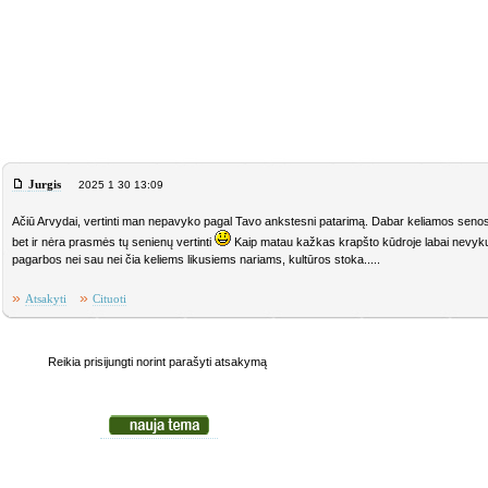
Jurgis
2025 1 30 13:09
Ačiū Arvydai, vertinti man nepavyko pagal Tavo ankstesni patarimą. Dabar keliamos senos 
bet ir nėra prasmės tų senienų vertinti
Kaip matau kažkas krapšto kūdroje labai nevykus
pagarbos nei sau nei čia keliems likusiems nariams, kultūros stoka.....
»
»
Atsakyti
Cituoti
Reikia prisijungti norint parašyti atsakymą