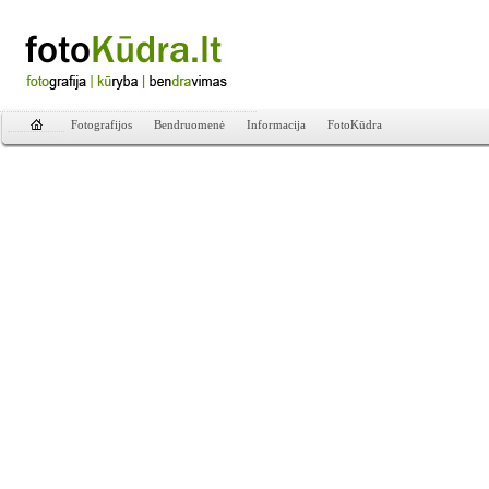
Fotografijos
Bendruomenė
Informacija
FotoKūdra