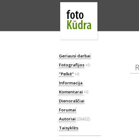
Geriausi darbai
Fotografijos
+0
Re
"Pelkė"
+0
Informacija
Komentarai
+0
Dienoraščiai
Forumai
Autoriai
(26422)
Taisyklės