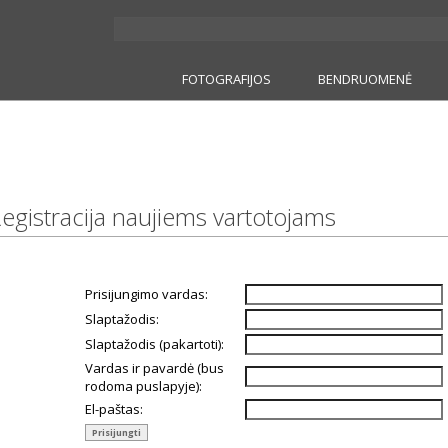
FOTOGRAFIJOS
BENDRUOMENĖ
gistracija naujiems vartotojams
Prisijungimo vardas:
Slaptažodis:
Slaptažodis (pakartoti):
Vardas ir pavardė (bus
rodoma puslapyje):
El-paštas: