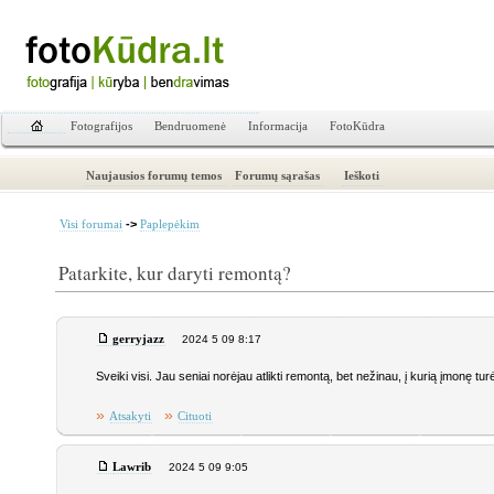
Fotografijos
Bendruomenė
Informacija
FotoKūdra
Naujausios forumų temos
Forumų sąrašas
Ieškoti
->
Visi forumai
Paplepėkim
Patarkite, kur daryti remontą?
gerryjazz
2024 5 09 8:17
Sveiki visi. Jau seniai norėjau atlikti remontą, bet nežinau, į kurią įmonę 
»
»
Atsakyti
Cituoti
Lawrib
2024 5 09 9:05