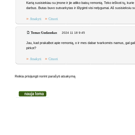
Kartą susisiekiau su įmone ir jie atliko baisų remontą. Teko ieškoti tų, kuri
darbus. Butas buvo sutvarkytas ir išlyginti visi nelygumai. Aš susisieksiu s
»
»
Atsakyti
Cituoti
Tomas Gudauskas
2024 11 18 9:45
Jau, kad prakalbot apie remontą, o ir mes dabar tvarkomės namus, gal galit
pirkot?
»
»
Atsakyti
Cituoti
Reikia prisijungti norint parašyti atsakymą