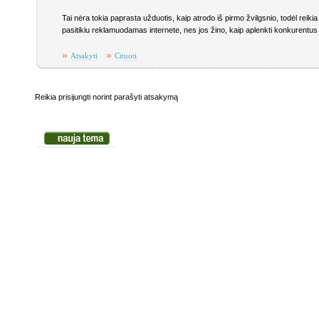
Tai nėra tokia paprasta užduotis, kaip atrodo iš pirmo žvilgsnio, todėl reiki
pasitikiu reklamuodamas internete, nes jos žino, kaip aplenkti konkurentus i
»
»
Atsakyti
Cituoti
Reikia prisijungti norint parašyti atsakymą