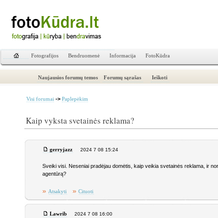
Fotografijos
Bendruomenė
Informacija
FotoKūdra
Naujausios forumų temos
Forumų sąrašas
Ieškoti
->
Visi forumai
Paplepėkim
Kaip vyksta svetainės reklama?
gerryjazz
2024 7 08 15:24
Sveiki visi. Neseniai pradėjau domėtis, kaip veikia svetainės reklama, ir n
agentūrą?
»
»
Atsakyti
Cituoti
Lawrib
2024 7 08 16:00