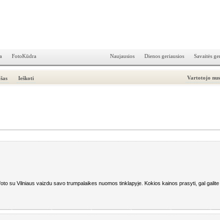
a
FotoKūdra
Naujausios
Dienos geriausios
Savaitės ge
Vartotojo nu
šas
Ieškoti
o su Vilniaus vaizdu savo trumpalaikes nuomos tinklapyje. Kokios kainos prasyti, gal galite 