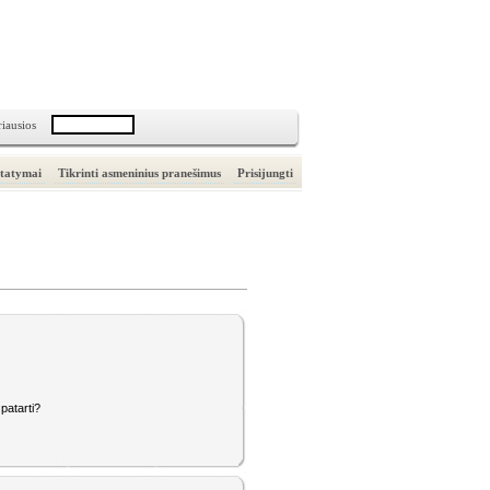
riausios
statymai
Tikrinti asmeninius pranešimus
Prisijungti
patarti?