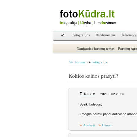
Fotografijos
Bendruomenė
Informacij
Naujausios forumų temos
Forumų sąra
->
Visi forumai
Fotografija
Kokios kainos prasyti?
Ruta M
2020 3 02 20:36
Sveiki kolegos,
Zmogus noretu panaudoti viena mano fot
»
»
Atsakyti
Cituoti