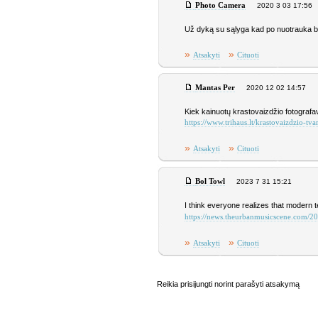
Photo Camera
2020 3 03 17:56
Už dyką su sąlyga kad po nuotrauka bu
»
»
Atsakyti
Cituoti
Mantas Per
2020 12 02 14:57
Kiek kainuotų krastovaizdžio fotografa
https://www.trihaus.lt/krastovaizdzio-tv
»
»
Atsakyti
Cituoti
Bol Towl
2023 7 31 15:21
I think everyone realizes that modern t
https://news.theurbanmusicscene.com/20
»
»
Atsakyti
Cituoti
Reikia prisijungti norint parašyti atsakymą