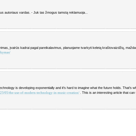
s autoriaus vardas. - Juk tas žmogus tamstą reklamuoja...
vimas, įvairūs kadrai pagal pareikalavimus, planuojame tvarkyti keletą kraštovaizdžių, mažda
arkymas/
echnology is developing exponentially and it's hard to imagine what the future holds. That's w
. This is an interesting article that can t
23/05/the-use-of-modern-technology-in-music-creation/