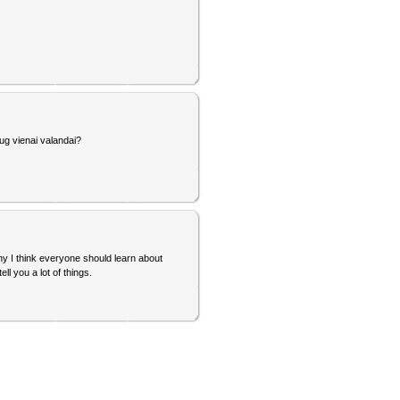
ug vienai valandai?
hy I think everyone should learn about
ell you a lot of things.