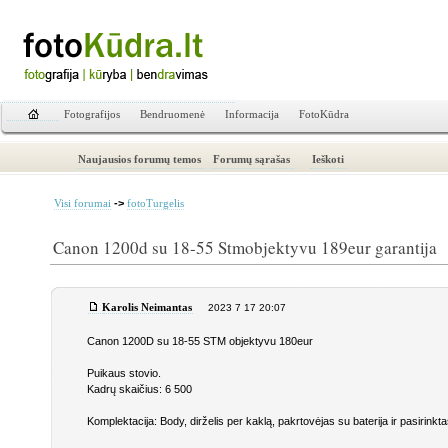
Fotografijos
Bendruomenė
Informacija
FotoKūdra
Naujausios forumų temos
Forumų sąrašas
Ieškoti
->
Visi forumai
fotoTurgelis
Canon 1200d su 18-55 Stmobjektyvu 189eur garantija
Karolis Neimantas
2023 7 17 20:07
Canon 1200D su 18-55 STM objektyvu 180eur
Puikaus stovio.
Kadrų skaičius: 6 500
Komplektacija: Body, dirželis per kaklą, pakrtovėjas su baterija ir pasiri