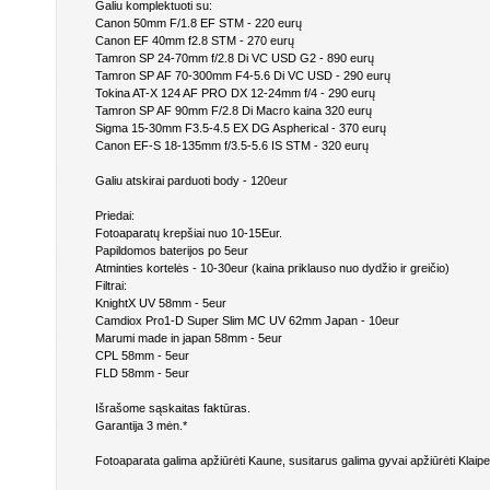
Galiu komplektuoti su:
Canon 50mm F/1.8 EF STM - 220 eurų
Canon EF 40mm f2.8 STM - 270 eurų
Tamron SP 24-70mm f/2.8 Di VC USD G2 - 890 eurų
Tamron SP AF 70-300mm F4-5.6 Di VC USD - 290 eurų
Tokina AT-X 124 AF PRO DX 12-24mm f/4 - 290 eurų
Tamron SP AF 90mm F/2.8 Di Macro kaina 320 eurų
Sigma 15-30mm F3.5-4.5 EX DG Aspherical - 370 eurų
Canon EF-S 18-135mm f/3.5-5.6 IS STM - 320 eurų
Galiu atskirai parduoti body - 120eur
Priedai:
Fotoaparatų krepšiai nuo 10-15Eur.
Papildomos baterijos po 5eur
Atminties kortelės - 10-30eur (kaina priklauso nuo dydžio ir greičio)
Filtrai:
KnightX UV 58mm - 5eur
Camdiox Pro1-D Super Slim MC UV 62mm Japan - 10eur
Marumi made in japan 58mm - 5eur
CPL 58mm - 5eur
FLD 58mm - 5eur
Išrašome sąskaitas faktūras.
Garantija 3 mėn.*
Fotoaparata galima apžiūrėti Kaune, susitarus galima gyvai apžiūrėti Klaipe