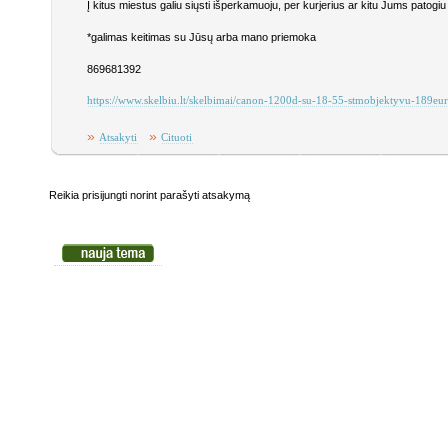
Į kitus miestus galiu siųsti išperkamuoju, per kurjerius ar kitu Jums patogiu
*galimas keitimas su Jūsų arba mano priemoka
869681392
https://www.skelbiu.lt/skelbimai/canon-1200d-su-18-55-stmobjektyvu-189eu
»
»
Atsakyti
Cituoti
Reikia prisijungti norint parašyti atsakymą