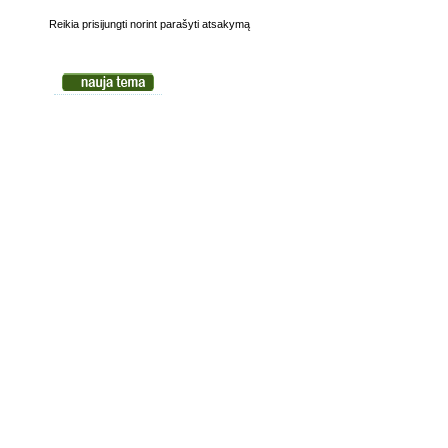
Reikia prisijungti norint parašyti atsakymą