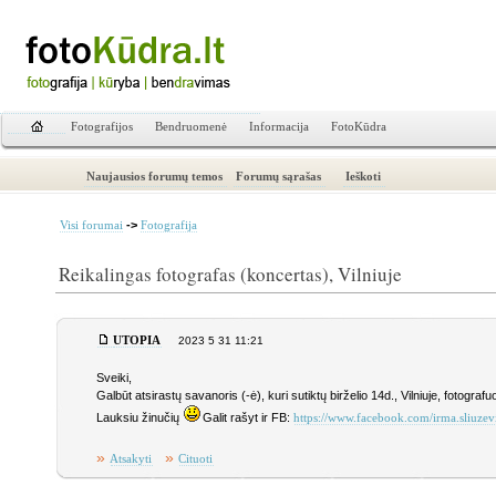
Fotografijos
Bendruomenė
Informacija
FotoKūdra
Naujausios forumų temos
Forumų sąrašas
Ieškoti
->
Visi forumai
Fotografija
Reikalingas fotografas (koncertas), Vilniuje
UTOPIA
2023 5 31 11:21
Sveiki,
Galbūt atsirastų savanoris (-ė), kuri sutiktų birželio 14d., Vilniuje, fotogr
Lauksiu žinučių
Galit rašyt ir FB:
https://www.facebook.com/irma.sliuzev
»
»
Atsakyti
Cituoti