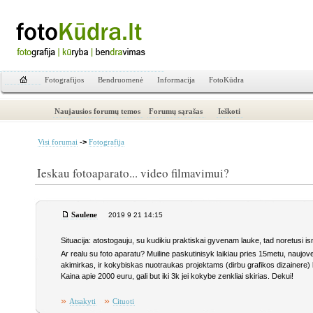
Fotografijos
Bendruomenė
Informacija
FotoKūdra
Naujausios forumų temos
Forumų sąrašas
Ieškoti
->
Visi forumai
Fotografija
Ieskau fotoaparato... video filmavimui?
Saulene
2019 9 21 14:15
Situacija: atostogauju, su kudikiu praktiskai gyvenam lauke, tad noretusi i
Ar realu su foto aparatu? Muiline paskutinisyk laikiau pries 15metu, nauj
akimirkas, ir kokybiskas nuotraukas projektams (dirbu grafikos dizainere) 
Kaina apie 2000 euru, gali but iki 3k jei kokybe zenkliai skirias. Dekui!
»
»
Atsakyti
Cituoti