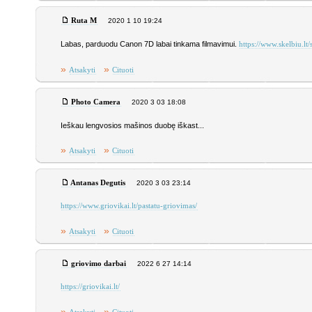
Ruta M
2020 1 10 19:24
Labas, parduodu Canon 7D labai tinkama filmavimui.
https://www.skelbiu.l
»
»
Atsakyti
Cituoti
Photo Camera
2020 3 03 18:08
Ieškau lengvosios mašinos duobę iškast...
»
»
Atsakyti
Cituoti
Antanas Degutis
2020 3 03 23:14
https://www.griovikai.lt/pastatu-griovimas/
»
»
Atsakyti
Cituoti
griovimo darbai
2022 6 27 14:14
https://griovikai.lt/
»
»