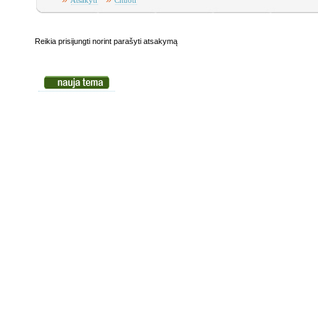
Atsakyti
Cituoti
Reikia prisijungti norint parašyti atsakymą