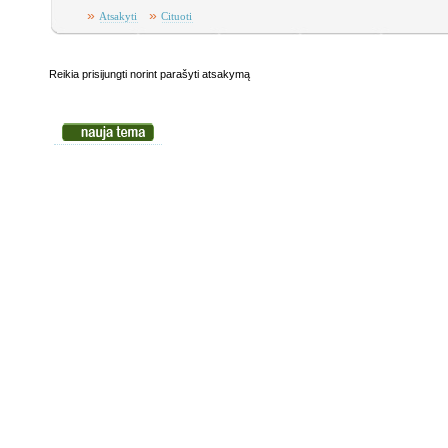
»
»
Atsakyti
Cituoti
Reikia prisijungti norint parašyti atsakymą