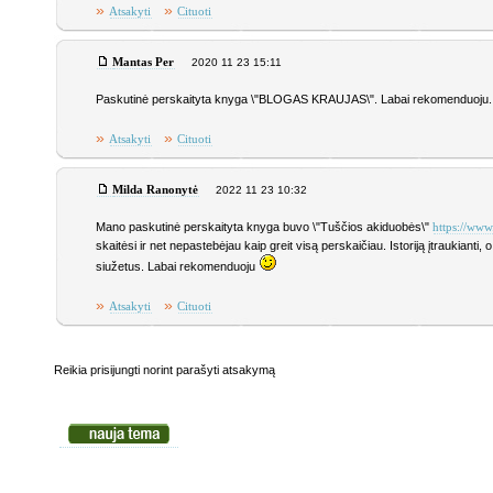
»
»
Atsakyti
Cituoti
Mantas Per
2020 11 23 15:11
Paskutinė perskaityta knyga \"BLOGAS KRAUJAS\". Labai rekomenduoju. Tai k
»
»
Atsakyti
Cituoti
Milda Ranonytė
2022 11 23 10:32
Mano paskutinė perskaityta knyga buvo \"Tuščios akiduobės\"
https://www
skaitėsi ir net nepastebėjau kaip greit visą perskaičiau. Istoriją įtraukiant
siužetus. Labai rekomenduoju
»
»
Atsakyti
Cituoti
Reikia prisijungti norint parašyti atsakymą