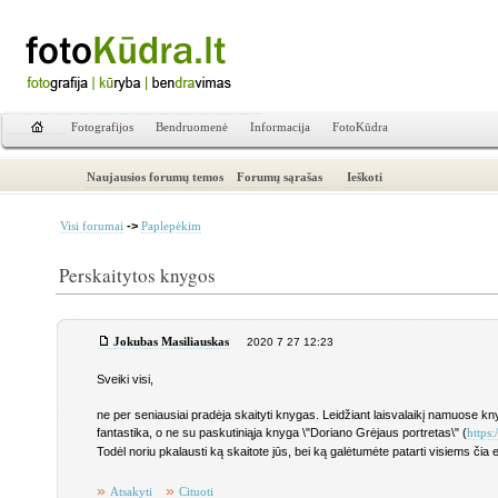
Fotografijos
Bendruomenė
Informacija
FotoKūdra
Naujausios forumų temos
Forumų sąrašas
Ieškoti
->
Visi forumai
Paplepėkim
Perskaitytos knygos
Jokubas Masiliauskas
2020 7 27 12:23
Sveiki visi,
ne per seniausiai pradėja skaityti knygas. Leidžiant laisvalaikį namuose knyg
fantastika, o ne su paskutiniąja knyga \"Doriano Grėjaus portretas\" (
https
Todėl noriu pkalausti ką skaitote jūs, bei ką galėtumėte patarti visiems čia
»
»
Atsakyti
Cituoti