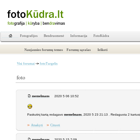
Fotografijos
Bendruomenė
Informacija
FotoKūdra
Naujausios forumų temos
Forumų sąrašas
Ieškoti
->
Visi forumai
fotoTurgelis
foto
memelmans
2020 5 06 10:52
Paskutinį kartą redagavo
memelmans
, 2020 5 23 21:13 . Redaguota 2 kartus
»
»
Atsakyti
Cituoti
memelmans
2020 5 15 7:09