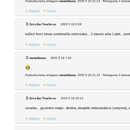
Paskutinį kartą redagavo
memelmans
, 2020 5 23 21:13 . Redaguota 2 kartus
»
»
Atsakyti
Cituoti
Arvydas Venclovas
2020 5 18 6:26
kažkur buvo senas sovietmečio universalus... 2 siauros arba 1 plati... puslit
»
»
Atsakyti
Cituoti
memelmans
2020 5 18 7:26
Paskutinį kartą redagavo
memelmans
, 2020 5 23 21:12 . Redaguota 2 kartus
»
»
Atsakyti
Cituoti
Arvydas Venclovas
2020 5 18 20:13
suradau... gyvenimo matęs...tikėtina, dangtelis nebesandarus (vartymui), skiri
»
»
Atsakyti
Cituoti