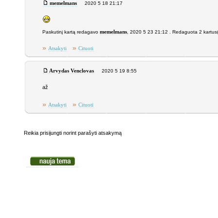
memelmans
2020 5 18 21:17
Paskutinį kartą redagavo
memelmans
, 2020 5 23 21:12 . Redaguota 2 kartus
»
»
Atsakyti
Cituoti
Arvydas Venclovas
2020 5 19 8:55
až
»
»
Atsakyti
Cituoti
Reikia prisijungti norint parašyti atsakymą