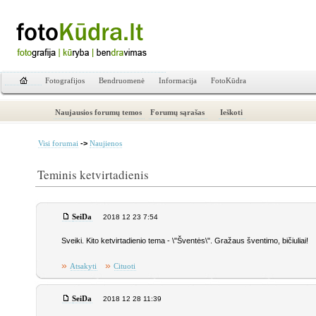
Fotografijos
Bendruomenė
Informacija
FotoKūdra
Naujausios forumų temos
Forumų sąrašas
Ieškoti
->
Visi forumai
Naujienos
Teminis ketvirtadienis
SeiDa
2018 12 23 7:54
Sveiki. Kito ketvirtadienio tema - \"Šventės\". Gražaus šventimo, bičiuliai!
»
»
Atsakyti
Cituoti
SeiDa
2018 12 28 11:39