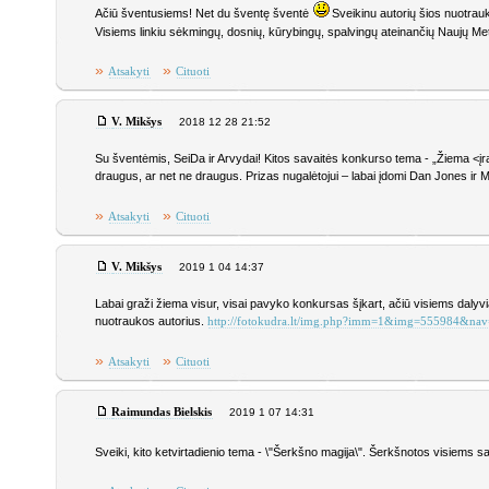
Ačiū šventusiems! Net du šventę šventė
Sveikinu autorių šios nuotra
Visiems linkiu sėkmingų, dosnių, kūrybingų, spalvingų ateinančių Naujų Met
»
»
Atsakyti
Cituoti
V. Mikšys
2018 12 28 21:52
Su šventėmis, SeiDa ir Arvydai! Kitos savaitės konkurso tema - „Žiema <įra
draugus, ar net ne draugus. Prizas nugalėtojui – labai įdomi Dan Jones ir
»
»
Atsakyti
Cituoti
V. Mikšys
2019 1 04 14:37
Labai graži žiema visur, visai pavyko konkursas šįkart, ačiū visiems dalyvia
nuotraukos autorius.
http://fotokudra.lt/img.php?imm=1&img=555984&nav
»
»
Atsakyti
Cituoti
Raimundas Bielskis
2019 1 07 14:31
Sveiki, kito ketvirtadienio tema - \"Šerkšno magija\". Šerkšnotos visiems s