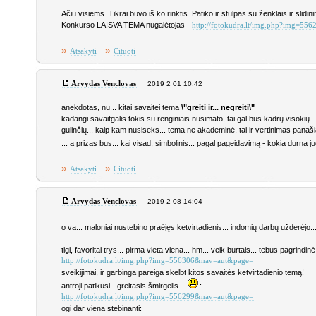
Ačiū visiems. Tikrai buvo iš ko rinktis. Patiko ir stulpas su ženklais ir slid
Konkurso LAISVA TEMA nugalėtojas -
http://fotokudra.lt/img.php?img=5
»
»
Atsakyti
Cituoti
Arvydas Venclovas
2019 2 01 10:42
anekdotas, nu... kitai savaitei tema
\"greiti ir... negreiti\"
kadangi savaitgalis tokis su renginiais nusimato, tai gal bus kadrų visokių... i
gulinčių... kaip kam nusiseks... tema ne akademinė, tai ir vertinimas panaši
... a prizas bus... kai visad, simbolinis... pagal pageidavimą - kokia durna juo
»
»
Atsakyti
Cituoti
Arvydas Venclovas
2019 2 08 14:04
o va... maloniai nustebino praėjęs ketvirtadienis... indomių darbų užderėjo...
tigi, favoritai trys... pirma vieta viena... hm... veik burtais... tebus pagrindinė
http://fotokudra.lt/img.php?img=556306&nav=aut&page=
sveikijimai, ir garbinga pareiga skelbt kitos savaitės ketvirtadienio temą!
antroji patikusi - greitasis šmirgelis...
:
http://fotokudra.lt/img.php?img=556299&nav=aut&page=
ogi dar viena stebinanti: