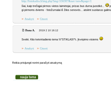
http://fotokudra.lt/img.php?img=556307&nav=new&page=1
šiai, kaip trečiąjai pirmos vietos laimėtojai, prizas bus durna juostikė...
p
gi pirmoms dviems - fotožurnalai iš žilos senovės... atsiimt susitarus galima 
»
»
Atsakyti
Cituoti
Dana A.
2019 2 10 16:12
Sveiki. Kito ketvirtadienio tema \\\"STIKLAS\"\\. Įkvėpimo visiems
»
»
Atsakyti
Cituoti
Reikia prisijungti norint parašyti atsakymą