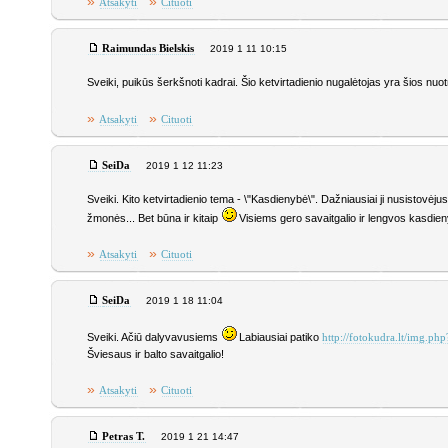
»
»
Atsakyti
Cituoti
Raimundas Bielskis
2019 1 11 10:15
Sveiki, puikūs šerkšnoti kadrai. Šio ketvirtadienio nugalėtojas yra šios nu
»
»
Atsakyti
Cituoti
SeiDa
2019 1 12 11:23
Sveiki. Kito ketvirtadienio tema - \"Kasdienybė\". Dažniausiai ji nusistovėju
žmonės... Bet būna ir kitaip
Visiems gero savaitgalio ir lengvos kasdie
»
»
Atsakyti
Cituoti
SeiDa
2019 1 18 11:04
Sveiki. Ačiū dalyvavusiems
Labiausiai patiko
http://fotokudra.lt/img
Šviesaus ir balto savaitgalio!
»
»
Atsakyti
Cituoti
Petras T.
2019 1 21 14:47