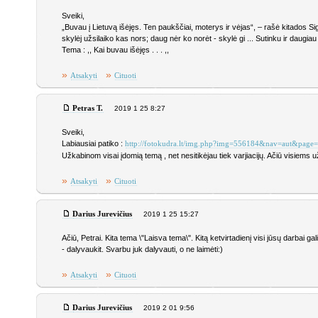
Sveiki,
„Buvau į Lietuvą išėjęs. Ten paukščiai, moterys ir vėjas“, – rašė kitados Sigi
skylėj užsilaiko kas nors; daug nėr ko norėt - skylė gi ... Sutinku ir daugiau 
Tema : ,, Kai buvau išėjęs . . . ,,
»
»
Atsakyti
Cituoti
Petras T.
2019 1 25 8:27
Sveiki,
Labiausiai patiko :
http://fotokudra.lt/img.php?img=556184&nav=aut&page
Užkabinom visai įdomią temą , net nesitikėjau tiek varjiacijų. Ačiū visiems už
»
»
Atsakyti
Cituoti
Darius Jurevičius
2019 1 25 15:27
Ačiū, Petrai. Kita tema \"Laisva tema\". Kitą ketvirtadienį visi jūsų darbai g
- dalyvaukit. Svarbu juk dalyvauti, o ne laimėti:)
»
»
Atsakyti
Cituoti
Darius Jurevičius
2019 2 01 9:56