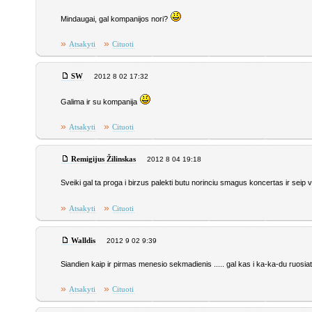
Mindaugai, gal kompanijos nori?
»
»
Atsakyti
Cituoti
SW
2012 8 02 17:32
Galima ir su kompanija
»
»
Atsakyti
Cituoti
Remigijus Žilinskas
2012 8 04 19:18
Sveiki gal ta proga i birzus palekti butu norinciu smagus koncertas ir sei
»
»
Atsakyti
Cituoti
Walldis
2012 9 02 9:39
Siandien kaip ir pirmas menesio sekmadienis ..... gal kas i ka-ka-du ruosia
»
»
Atsakyti
Cituoti