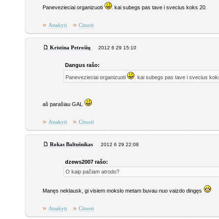
Panevezieciai organizuoti
. kai subegs pas tave i svecius koks 20.
»
»
Atsakyti
Cituoti
Kristina Petrošių
2012 6 29 15:10
Dangus rašo:
Panevezieciai organizuoti
. kai subegs pas tave i svecius kok
aš parašiau GAL
»
»
Atsakyti
Cituoti
Rokas Baltušnikas
2012 6 29 22:08
dzews2007 rašo:
O kaip pačiam atrodo?
Manęs neklausk, gi visiem mokslo metam buvau nuo vaizdo dingęs
»
»
Atsakyti
Cituoti