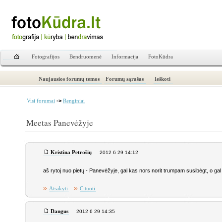
Fotografijos
Bendruomenė
Informacija
FotoKūdra
Naujausios forumų temos
Forumų sąrašas
Ieškoti
->
Visi forumai
Renginiai
Meetas Panevėžyje
Kristina Petrošių
2012 6 29 14:12
aš rytoj nuo pietų - Panevėžyje, gal kas nors norit trumpam susibėgt, o g
»
»
Atsakyti
Cituoti
Dangus
2012 6 29 14:35