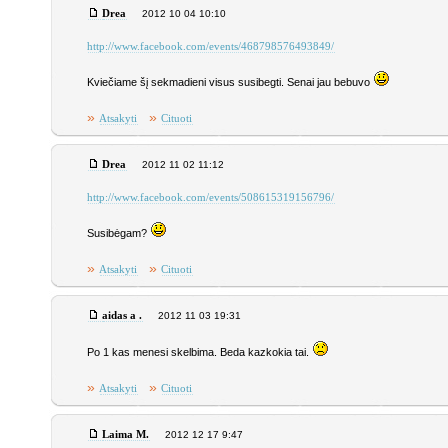
Drea
2012 10 04 10:10
http://www.facebook.com/events/468798576493849/
Kviečiame šį sekmadieni visus susibegti. Senai jau bebuvo
»
»
Atsakyti
Cituoti
Drea
2012 11 02 11:12
http://www.facebook.com/events/508615319156796/
Susibėgam?
»
»
Atsakyti
Cituoti
aidas a .
2012 11 03 19:31
Po 1 kas menesi skelbima. Beda kazkokia tai.
»
»
Atsakyti
Cituoti
Laima M.
2012 12 17 9:47