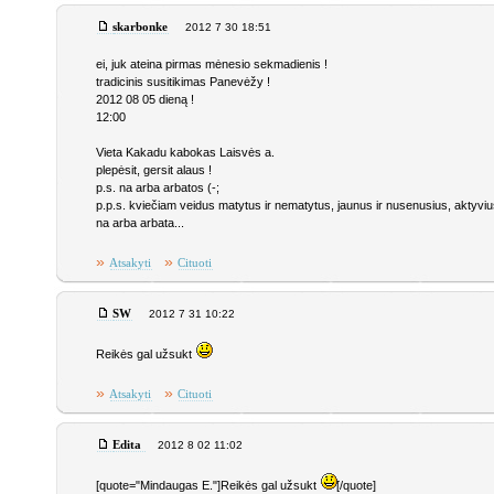
skarbonke
2012 7 30 18:51
ei, juk ateina pirmas mėnesio sekmadienis !
tradicinis susitikimas Panevėžy !
2012 08 05 dieną !
12:00
Vieta Kakadu kabokas Laisvės a.
plepėsit, gersit alaus !
p.s. na arba arbatos (-;
p.p.s. kviečiam veidus matytus ir nematytus, jaunus ir nusenusius, aktyviu
na arba arbata...
»
»
Atsakyti
Cituoti
SW
2012 7 31 10:22
Reikės gal užsukt
»
»
Atsakyti
Cituoti
Edita
2012 8 02 11:02
[quote="Mindaugas E."]Reikės gal užsukt
[/quote]