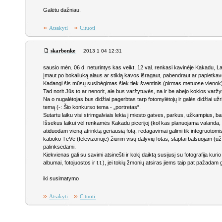
Galėtu dažniau.
»
»
Atsakyti
Cituoti
skarbonke
2013 1 04 12:31
sausio mėn. 06 d. neturintys kas veikt, 12 val. renkasi kavinėje Kakadu, L
Įmaut po bokaliuką alaus ar stiklą kavos išragaut, pabendraut ar papletkav
Kadangi šis mūsų susibėgimas šiek tiek šventinis (pirmas metuose vienok)
Tad norit Jūs to ar nenorit, ale bus varžytuvės, na ir be abejo kokios varž
Na o nugalėtojas bus didžiai pagerbtas tarp fotomylėtojų ir galės didžiai už
temą (-: Šio konkurso tema - „portretas“.
Sutartu laiku visi strimgalviais lekia į miesto gatves, parkus, užkampius, ba
Išsekus laikui vėl renkamės Kakadu picerijoj (kol kas planuojama valanda,
atiduodam vieną atrinktą geriausią fotą, redagavimai galimi tik integruotom
kaboko TėVė (televizoriuje) žiūrim visų dalyvių fotas, slaptai balsuojam (u
palinksėdami.
Kiekvienas gali su savimi atsinešti ir kokį daiktą susijusį su fotografija ku
albumai, fotojuostos ir t.t.), jei tokių žmonių atsiras jiems taip pat pažada
iki susimatymo
»
»
Atsakyti
Cituoti