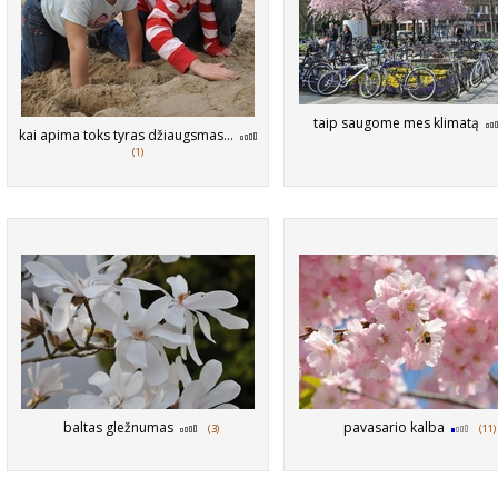
taip saugome mes klimatą
kai apima toks tyras džiaugsmas...
(1)
baltas gležnumas
pavasario kalba
(3)
(11)