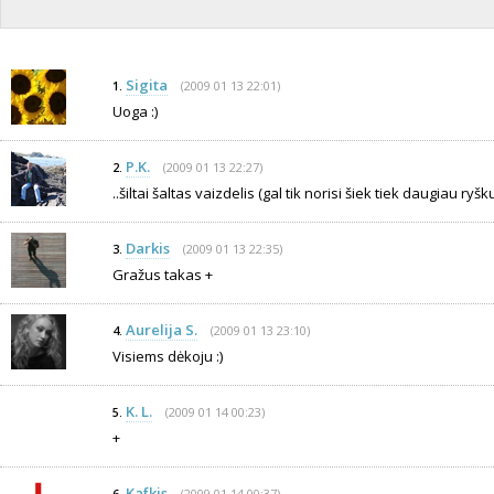
Sigita
(2009 01 13 22:01)
1.
Uoga :)
P.K.
(2009 01 13 22:27)
2.
..šiltai šaltas vaizdelis (gal tik norisi šiek tiek daugiau ry
Darkis
(2009 01 13 22:35)
3.
Gražus takas +
Aurelija S.
(2009 01 13 23:10)
4.
Visiems dėkoju :)
K. L.
(2009 01 14 00:23)
5.
+
Kafkis
(2009 01 14 00:37)