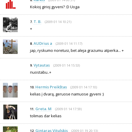
6.
Kokioj girioj gyveni? :D Uoga
T. B.
(2009 01 14 10:21)
7.
+
AUDrius a
(2009 01 14 11:17)
8.
jap, ryskumo noretusi, bet aleja grazumu atperka... +
Vytautas
(2009 01 14 15:53)
9.
nuostabu..+
Hermis Preikštas
(2009 01 14 17:10)
10.
kelias į dvarą, geruose namuose gyveni :)
Greta. M
(2009 01 14 17:59)
11.
tolimas dar kelias
Gintaras Vitulskis
(2009 01 19 20:13)
12.