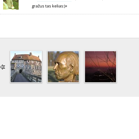
gražus tas kelias:)+