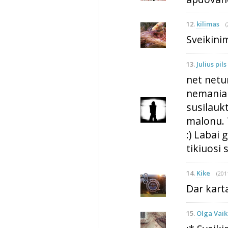
12.
kilimas
(
Sveikinim
13.
Julius pils
net netur
nemaniau
susilaukt
malonu. 
:) Labai 
tikiuosi 
14.
Kike
(201
Dar karta
15.
Olga Vaik