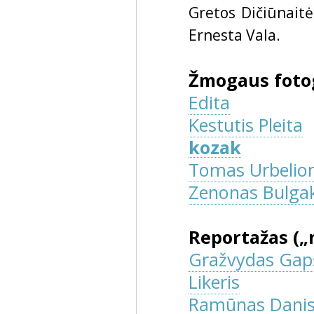
Gretos Dičiūnaitė
Ernesta Vala.
Žmogaus fotog
Edita
Kestutis Pleita
kozak
Tomas Urbelion
Zenonas Bulga
Reportažas („
Gražvydas Gap
Likeris
Ramūnas Danis