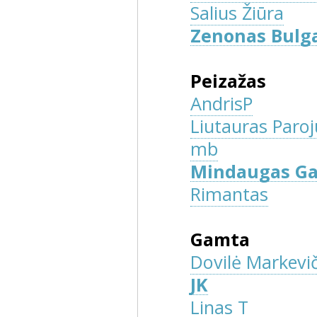
Salius Žiūra
Zenonas Bulg
Peizažas
AndrisP
Liutauras Paroj
mb
Mindaugas G
Rimantas
Gamta
Dovilė Markevi
JK
Linas T