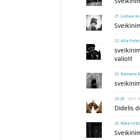
Sveikinim
21.
Liutaura
Sveikinim
22.
Alla Pole
sveikini
valio!!!
23.
Ramune M
sveikini
24.
JK
(2011 1
Didelis d
25.
Rūta Urbo
Sveikinim