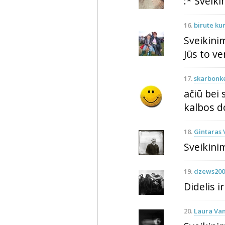
:* Sveikin
16.
birute ku
Sveikini
Jūs to vert
17.
skarbonk
ačiū bei 
kalbos d
18.
Gintaras
Sveikinim
19.
dzews200
Didelis i
20.
Laura Van