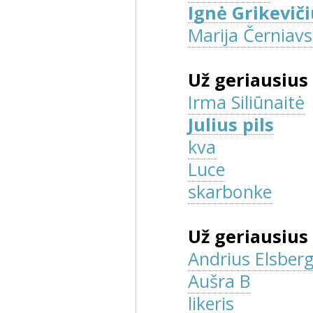
Ignė Grikevič
Marija Černiavs
Už geriausius
Irma Siliūnaitė
Julius pils
kva
Luce
skarbonke
Už geriausius
Andrius Elsber
Aušra B
likeris