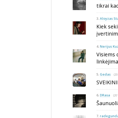
tikrai ka
3.
Aloyzas St
Kiek sek
įvertini
4.
Nerijus Ku
Visiems 
linkėjima
5.
Gedas
(20
SVEIKINI
6.
DRasa
(20
Šaunuolia
7.
radegund