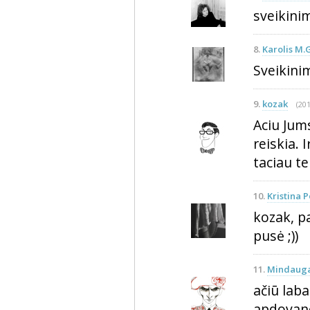
sveikinim
8.
Karolis M.G
Sveikinim
9.
kozak
(201
Aciu Jums
reiskia. 
taciau t
10.
Kristina P
kozak, p
pusė ;))
11.
Mindauga
ačiū laba
apdovano