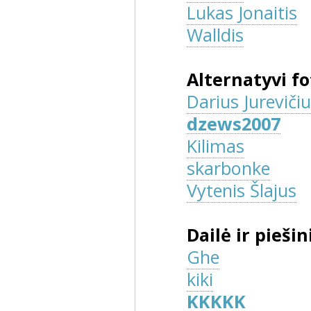
Lukas Jonaitis
Walldis
Alternatyvi fo
Darius Jureviči
dzews2007
Kilimas
skarbonke
Vytenis Šlajus
Dailė ir piešin
Ghe
kiki
KKKKK