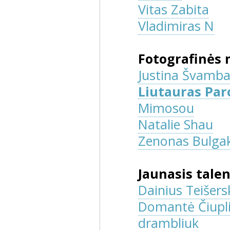
Vitas Zabita
Vladimiras N
Fotografinės 
Justina Švamba
Liutauras Par
Mimosou
Natalie Shau
Zenonas Bulga
Jaunasis tale
Dainius Teišers
Domantė Čiupli
drambliuk