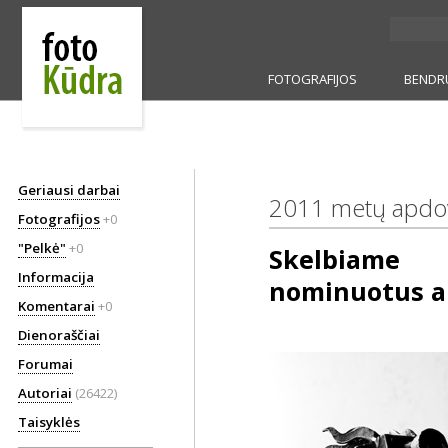
FOTOGRAFIJOS
BENDR
Geriausi darbai
2011 metų apdov
Fotografijos
+0
"Pelkė"
+0
Skelbiame
Informacija
nominuotus au
Komentarai
+0
Dienoraščiai
Forumai
Autoriai
(26422)
Taisyklės