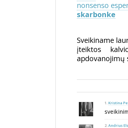
nonsenso esper
skarbonke
Sveikiname lau
įteiktos kal
apdovanojimų s
1.
Kristina Pe
sveikinim
2.
Andrius El