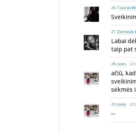
26.
Tauras Be
Sveikinim
27.
Zenonas 
Labai dė
taip pat 
28.
noes
(201
ačiū, kad
sveikini
sėkmės i
29.
noes
(201
--