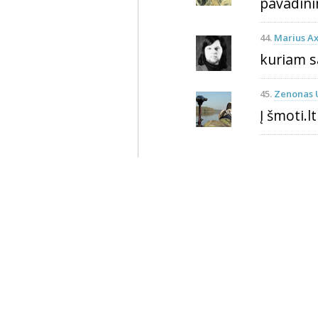
pavadini
44.
Marius A
kuriam sa
45.
Zenonas 
Į šmoti.lt