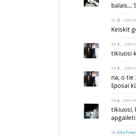
balais...
11.
D
(2009 04
Keiskit g
12.
A.
(2009 0
tikiuosi 
13.
A.
(2009 0
na, o tie
šposai k
14.
p
(2009 04
tikiuosi
apgaileti
15.
Alla Pole