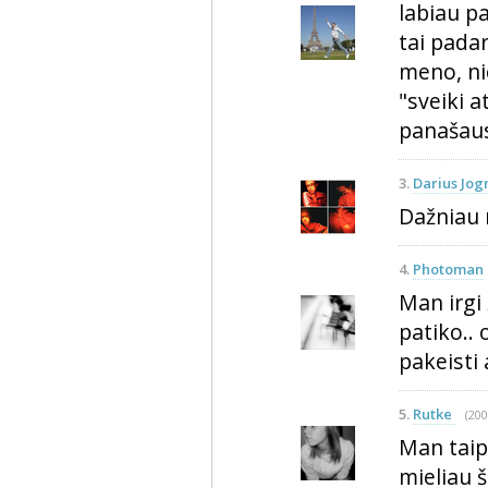
labiau pa
tai padar
meno, ni
"sveiki a
panašaus
3.
Darius Jog
Dažniau 
4.
Photoman
Man irgi
patiko.. 
pakeisti
5.
Rutke
(200
Man taip
mieliau ši