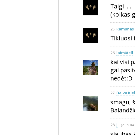
Taigi ...
(kolkas g
25.
Ramūnas 
Tikiuosi f
26.
laimǚtell
kai visi 
gal pasit
nedėt:D
27.
Daiva Kie
smagu, šy
Balandžio
28.
j
(2009 04 
siaubas 