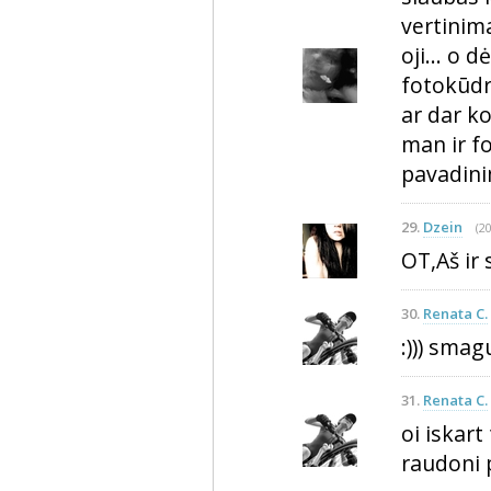
vertinima
oji... o
fotokūdra
ar dar ko
man ir f
pavadinim
29.
Dzein
(2
OT,Aš ir 
30.
Renata C.
:))) smag
31.
Renata C.
oi iskart
raudoni p