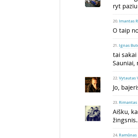
ryt paziu
20.
Imantas R
O taip no
21.
Ignas But
tai saka
Sauniai,
22.
Vytautas 
Jo, bajer
23.
Rimantas 
Aišku, ka
žingsnis..
24.
Ramūnas 