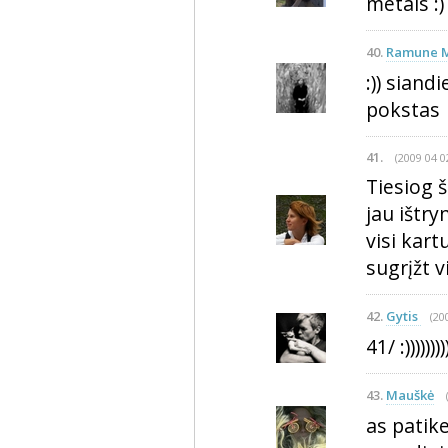
metais :)
40.
Ramune M
:)) siand
pokstas
41.
(2009 04 0
Tiesiog 
jau ištry
visi kart
sugrįžt v
42.
Gytis
(20
41/ :)))))))))
43.
Mauškė
as patike