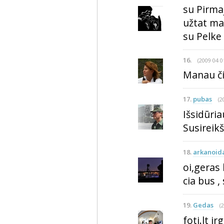
su Pirmaj
užtat ma
su Pelke
16.
(2009 04 0
Manau či
17.
pubas
(2
Išsidūriau
Susireik
18.
arkanoid
oi,geras 
cia bus ,
19.
Gedas
(
foti.lt ir