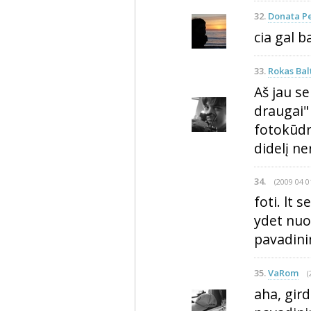
32.
Donata P
cia gal b
33.
Rokas Bal
Aš jau s
draugai" 
fotokūdrą
didelį n
34.
(2009 04 0
foti. lt 
ydet nuot
pavadini
35.
VaRom
(
aha, gird