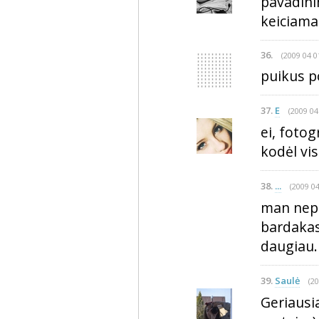
pavadinim
keiciamas
36.
(2009 04 0
puikus po
37.
E
(2009 04
ei, fotog
kodėl vis
38.
...
(2009 04
man nepa
bardakas
daugiau.
39.
Saulė
(20
Geriausi