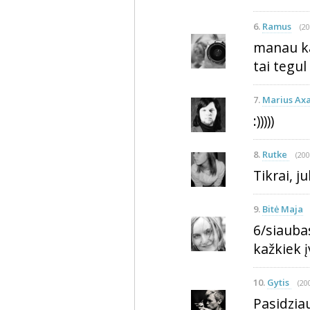
6.
Ramus
(20
manau ka
tai tegul 
7.
Marius Ax
:)))))
8.
Rutke
(200
Tikrai, ju
9.
Bitė Maja
6/siauba
kažkiek 
10.
Gytis
(20
Pasidziau