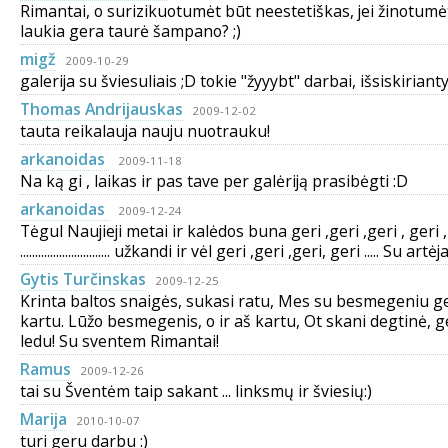
Rimantai, o surizikuotumėt būt neestetiškas, jei žinotumėt
laukia gera taurė šampano? ;)
migž
2009-10-29
galerija su šviesuliais ;D tokie "žyyybt" darbai, išsiskirian
Thomas Andrijauskas
2009-12-02
tauta reikalauja nauju nuotrauku!
arkanoidas
2009-11-18
Na ką gi , laikas ir pas tave per galėriją prasibėgti :D
arkanoidas
2009-12-24
Tėgul Naujieji metai ir kalėdos buna geri ,geri ,geri , geri ,
.............................. užkandi ir vėl geri ,geri ,geri, geri ..... Su ar
Gytis Turčinskas
2009-12-25
Krinta baltos snaigės, sukasi ratu, Mes su besmegeniu 
kartu. Lūžo besmegenis, o ir aš kartu, Ot skani degtinė, g
ledu! Su sventem Rimantai!
Ramus
2009-12-26
tai su Šventėm taip sakant ... linksmų ir šviesių:)
Marija
2010-10-07
turi geru darbu :)