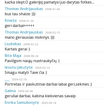
kazka slept.O galerijoj pamatysi juo darytas fotkes....
Thomas Andrijauskas
2008-01-06
bus tau shaize :)))
Knieža
2008-01-26
geri darbai+++++
Thomas Andrijauskas
2008-02-15
mano geriausias mokinys :)))
Liudvikas
2008-02-22
Kartais gerai :)
Bitė Maja
2008-08-24
Pasiilgom naujų nuotraukyčių :)
Ievutu Jakutyte
2009-02-14
Smagu matyti Tave čia :)
___
2009-02-18
Portretas ir paskutiniai darbai labai geri,sėkmės ;)
Galina
2009-04-08
geruliai darbai, kabina kiekvienas savaip
Enrika Samulionyte
2009-04-18