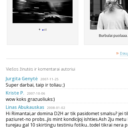
+
Burbulai puolaaa.
»
Daug
Viešos žinutės ir komentarai autoriui
Jurgita Genytė
2007-11-25
Super darbai, taip ir toliau ;)
Kriste P.
2007-10-06
wow koks grazuoliuks:)
Linas Abukauskas
2008-01-02
Hi Rimantai,ar domina D2H ar tik pasidomet smalsu? jei ti
paziuret-no probs...jis mint kondicijoj ishties.Ash 2ju metu
turejau gal 10 skirtingu testiniu fotiku...todel tikrai nera