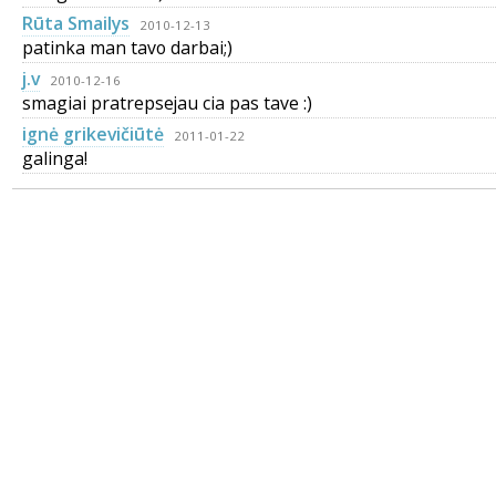
Rūta Smailys
2010-12-13
patinka man tavo darbai;)
j.v
2010-12-16
smagiai pratrepsejau cia pas tave :)
ignė grikevičiūtė
2011-01-22
galinga!