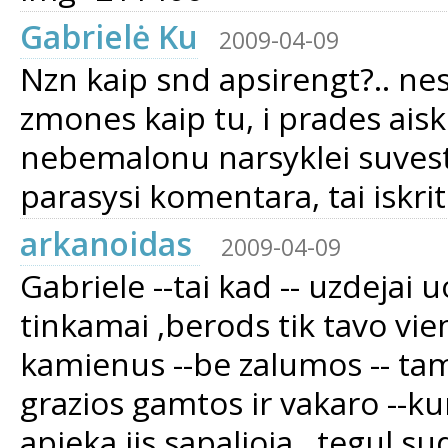
Gabrielė Ku
2009-04-09
Nzn kaip snd apsirengt?.. nes
zmones kaip tu, i prades aiski
nebemalonu narsyklei suvesti
parasysi komentara, tai iskri
arkanoidas
2009-04-09
Gabriele --tai kad -- uzdejai 
tinkamai ,berods tik tavo vien
kamienus --be zalumos -- tams
grazios gamtos ir vakaro --ku
apieka jis sapalioja . tegul 