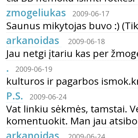
zmogeliukas
2009-06-17
Saunus mikytojas buvo :) (Tik 
arkanoidas
2009-06-18
Jau netgi įtariu kas per žmog
.
2009-06-19
kulturos ir pagarbos ismok.kr
P.S.
2009-06-24
Vat linkiu sėkmės, tamstai. Ver
komentuokit. Man jau atsibo
arkanoidas
2009-06-24