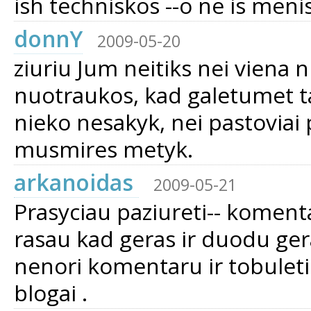
ish techniskos --o ne is meni
donnY
2009-05-20
ziuriu Jum neitiks nei viena 
nuotraukos, kad galetumet tai
nieko nesakyk, nei pastoviai
musmires metyk.
arkanoidas
2009-05-21
Prasyciau paziureti-- komentar
rasau kad geras ir duodu gera 
nenori komentaru ir tobulet
blogai .