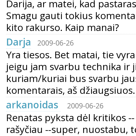
Darija, ar matei, kad pastaras
Smagu gauti tokius komentarus
kito rakurso. Kaip manai?
Darja
2009-06-26
Yra tiesos. Bet matai, tie vyr
jeigu jam svarbu technika ir j
kuriam/kuriai bus svarbu jausm
komentarais, aš džiaugsiuos.
arkanoidas
2009-06-26
Renatas pyksta dėl kritikos 
rašyčiau --super, nuostabu, 