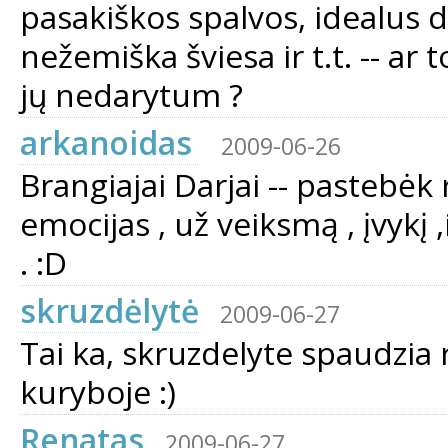
pasakiškos spalvos, idealus d
nežemiška šviesa ir t.t. -- ar 
jų nedarytum ?
arkanoidas
2009-06-26
Brangiajai Darjai -- pastebėk 
emocijas , už veiksmą , įvykį ,
. :D
skruzdėlytė
2009-06-27
Tai ka, skruzdelyte spaudzia 
kuryboje :)
Renatas
2009-06-27