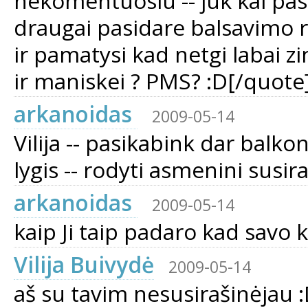
nekomentuosiu -- juk kai pasa
draugai pasidare balsavimo ra
ir pamatysi kad netgi labai zi
ir maniskei ? PMS? :D[/quote
arkanoidas
2009-05-14
Vilija -- pasikabink dar balk
lygis -- rodyti asmenini susir
arkanoidas
2009-05-14
kaip Ji taip padaro kad savo 
Vilija Buivydė
2009-05-14
aš su tavim nesusirašinėjau :