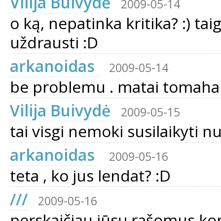
Vilija Buivydė
2009-05-14
o ką, nepatinka kritika? :) ta
uždrausti :D
arkanoidas
2009-05-14
be problemu . matai tomaha
Vilija Buivydė
2009-05-15
tai visgi nemoki susilaikyti n
arkanoidas
2009-05-16
teta , ko jus lendat? :D
///
2009-05-16
perskaičiau jūsų rašomus kom