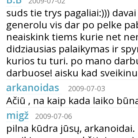
2009-07-02
suds tie trys pagaliai:))) davai
generolu vis dar po pelke pab
neaiskink tiems kurie net nenor
didziausias palaikymas ir spyr
kurios tu turi. po mano darb
darbuose! aisku kad sveikinu
arkanoidas
2009-07-03
Ačiū , na kaip kada laiko būna 
migž
2009-07-06
pilna kūdra jūsų, arkanoidai.