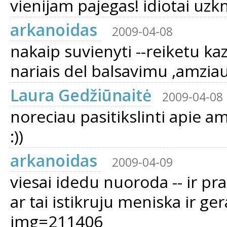
vienijam pajegas! idiotai uzkn
arkanoidas
2009-04-08
nakaip suvienyti --reiketu kaz
nariais del balsavimu ,amziaus
Laura Gedžiūnaitė
2009-04-08
noreciau pasitikslinti apie a
:))
arkanoidas
2009-04-09
viesai idedu nuoroda -- ir p
ar tai istikruju meniska ir g
img=211406