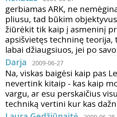
gerbiamas ARK, ne nemėginau 
pliusu, tad būkim objektyvus i
žiūrėkit tik kaip į asmeninį 
apsišvietęs techninę teorija,
labai džiaugsiuos, jei po sav
Darja
2009-06-27
Na, viskas baigėsi kaip pas L
nevertink kitaip - kas kaip mo
vargu, ar esu perskaičius vis
techniką vertini kur kas dažn
Laura Gedžiūnaitė