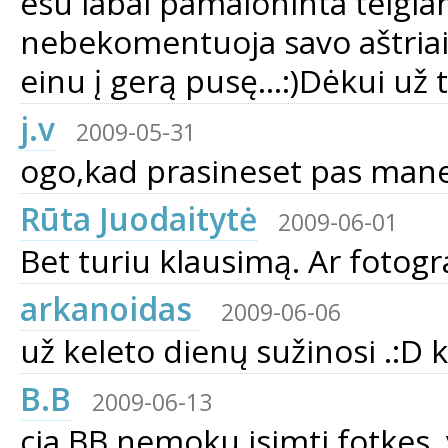
esu labai pamaloninta teigia
nebekomentuoja savo aštriais
einu į gerą pusę...:)Dėkui už
j.v
2009-05-31
ogo,kad prasineset pas mane
Rūta Juodaitytė
2009-06-01
Bet turiu klausimą. Ar fotogr
arkanoidas
2009-06-06
už keleto dienų sužinosi .:D ka
B.B
2009-06-13
cia BB nemoku isimti fotkes.