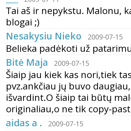
Tai aš ir nepykstu. Malonu, k
blogai ;)
Nesakysiu Nieko
2009-07-15
Belieka padėkoti už patarimu
Bitė Maja
2009-07-15
Šiaip jau kiek kas nori,tiek 
pvz.ankčiau jų buvo daugiau,
išvardint.O šiaip tai būtų ma
originaliau,o ne tik copy-paste
aidas a .
2009-07-15