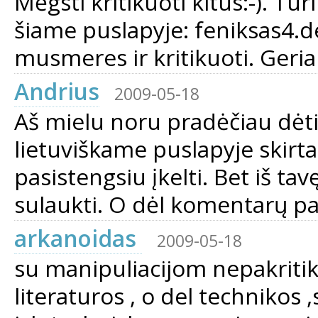
Mėgsti kritikuoti kitus:-). Tu
šiame puslapyje: feniksas4.d
musmeres ir kritikuoti. Geria
Andrius
2009-05-18
Aš mielu noru pradėčiau dėti 
lietuviškame puslapyje skirt
pasistengsiu įkelti. Bet iš ta
sulaukti. O dėl komentarų pa
arkanoidas
2009-05-18
su manipuliacijom nepakritik
literaturos , o del technikos ,