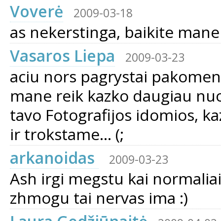
Voverė
2009-03-18
as nekerstinga, baikite mane
Vasaros Liepa
2009-03-23
aciu nors pagrystai pakomenta
mane reik kazko daugiau nuos
tavo Fotografijos idomios, kaz
ir trokstame... (;
arkanoidas
2009-03-23
Ash irgi megstu kai normaliai 
zhmogu tai nervas ima :)