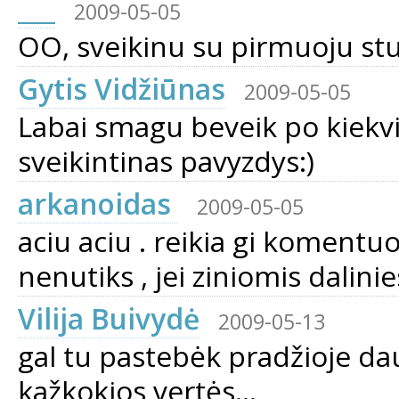
___
2009-05-05
OO, sveikinu su pirmuoju stul
Gytis Vidžiūnas
2009-05-05
Labai smagu beveik po kiekvi
sveikintinas pavyzdys:)
arkanoidas
2009-05-05
aciu aciu . reikia gi komentuot
nenutiks , jei ziniomis dalinies
Vilija Buivydė
2009-05-13
gal tu pastebėk pradžioje dau
kažkokios vertės...