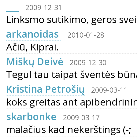
___
2009-12-31
Linksmo sutikimo, geros svei
arkanoidas
2010-01-28
Ačiū, Kiprai.
Miškų Deivė
2009-12-30
Tegul tau taipat šventės būna 
Kristina Petrošių
2009-03-11
koks greitas ant apibendrinim
skarbonke
2009-03-17
malačius kad nekerštings (-;