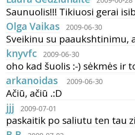
2009-06-28
Saunuolis!!! Tikiuosi gerai isib
Olga Vaikas
2009-06-30
Sveikinu su paaukshtinimu, a
knyvfc
2009-06-30
oho kad šuolis :-) sėkmės ir to
arkanoidas
2009-06-30
Ačiū, ačiū .:D
jjj
2009-07-01
paskaitik po saliutu ten tau z
B.B