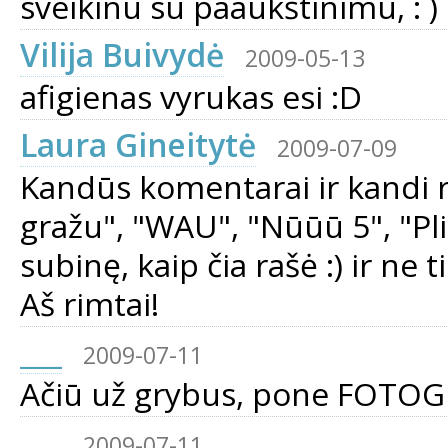
sveikinu su paaukštinimu, : )
Vilija Buivydė
2009-05-13
afigienas vyrukas esi :D
Laura Gineitytė
2009-07-09
Kandūs komentarai ir kandi re
gražu", "WAU", "Nūūū 5", "Pliu
subinę, kaip čia rašė :) ir ne t
Aš rimtai!
___
2009-07-11
Ačiū už grybus, pone FOTOG
___
2009-07-11