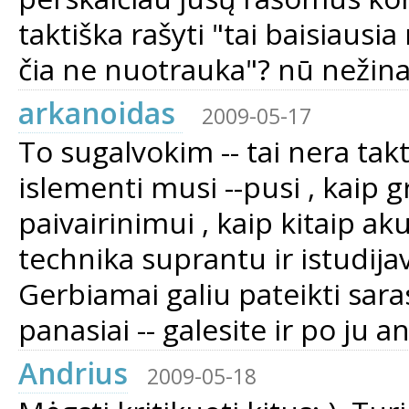
taktiška rašyti "tai baisiau
čia ne nuotrauka"? nū nežina
arkanoidas
2009-05-17
To sugalvokim -- tai nera takti
islementi musi --pusi , kaip 
paivairinimui , kaip kitaip a
technika suprantu ir istudija
Gerbiamai galiu pateikti sarase
panasiai -- galesite ir po ju
Andrius
2009-05-18