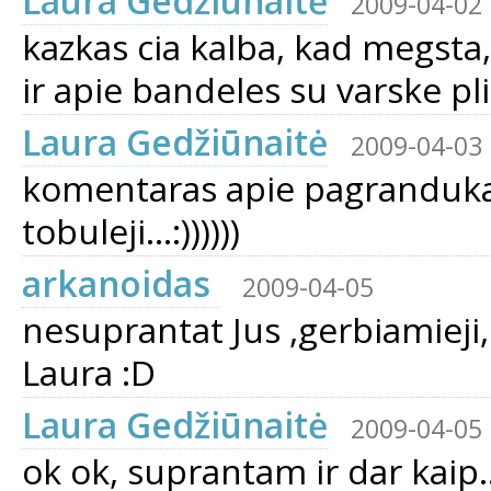
Laura Gedžiūnaitė
2009-04-02
kazkas cia kalba, kad megsta, k
ir apie bandeles su varske pli
Laura Gedžiūnaitė
2009-04-03
komentaras apie pagranduka,
tobuleji...:))))))
arkanoidas
2009-04-05
nesuprantat Jus ,gerbiamieji,
Laura :D
Laura Gedžiūnaitė
2009-04-05
ok ok, suprantam ir dar kaip..