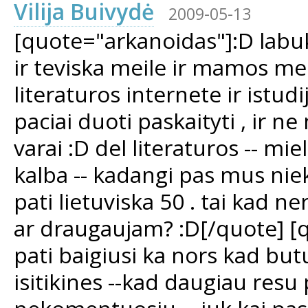
Vilija Buivydė
2009-05-13
[quote="arkanoidas"]:D labuka
ir teviska meile ir mamos mei
literaturos internete ir istudi
paciai duoti paskaityti , ir 
varai :D del literaturos -- mi
kalba -- kadangi pas mus nieko 
pati lietuviska 50 . tai kad n
ar draugaujam? :D[/quote] [q
pati baigiusi ka nors kad butu
isitikines --kad daugiau resu p