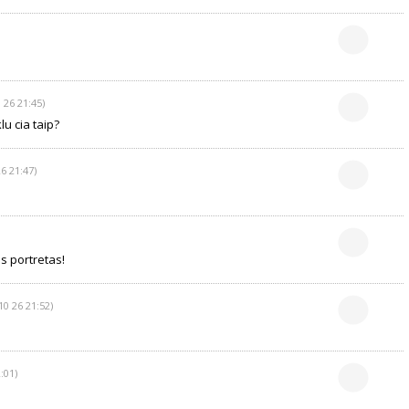
 26 21:45)
lu cia taip?
6 21:47)
s portretas!
10 26 21:52)
:01)