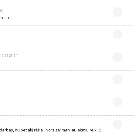
0)
aros +
10 26 23:24)
darbas, nu bet akį rėžia...Nors gal man jau akinių reik...5