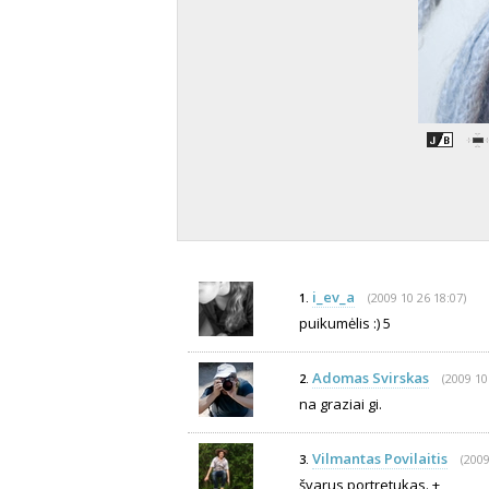
i_ev_a
(2009 10 26 18:07)
1.
puikumėlis :) 5
Adomas Svirskas
(2009 10
2.
na graziai gi.
Vilmantas Povilaitis
(2009
3.
švarus portretukas. +