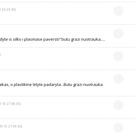
0 26 23:45)
te is silko i plasmase paversti? butu grazi nuotrauka.....
)
kas, o plastikine lelyte padaryta...Butu grazi nuotrauka
9 10 27 08:35)
09 10 27 09:36)