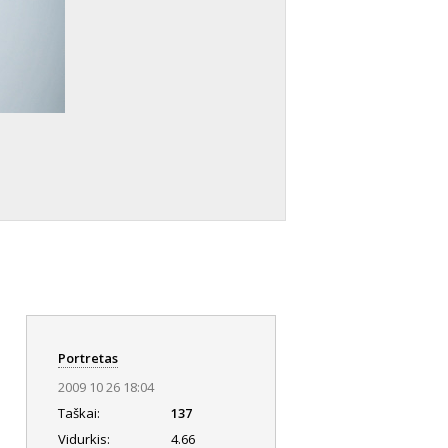
Portretas
2009 10 26 18:04
Taškai:
137
Vidurkis:
4.66