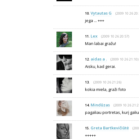
Vytautas G
(2009 10 26 20:
10.
jega ... +++
Lex
(2009 10 26 20:57)
11.
Man labai gražu!
aidas a .
(2009 10 26 21:10)
12.
Aisku, kad gerai.
(2009 10 26 21:26)
13.
kokia miela, graži foto
Mindūzas
(2009 10 26 21:2
14.
pagaliau portretas, kurį galiu 
Greta Bartkevičiūtė
(200
15.
+++++