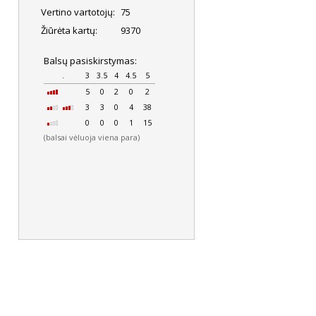
Vertino vartotojų:
75
Žiūrėta kartų:
9370
Balsų pasiskirstymas:
.
3
3.5
4
4.5
5
5
0
2
0
2
3
3
0
4
38
0
0
0
1
15
(balsai vėluoja viena para)