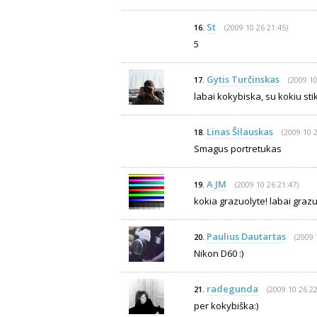
St
(2009 10 26 21:45)
16.
5
Gytis Turčinskas
(2009 10
17.
labai kokybiska, su kokiu stik
Linas Šilauskas
(2009 10 2
18.
Smagus portretukas
A JM
(2009 10 26 21:47)
19.
kokia grazuolyte! labai grazu
Paulius Dautartas
(2009 
20.
Nikon D60 :)
radegunda
(2009 10 26 22
21.
per kokybiška:)