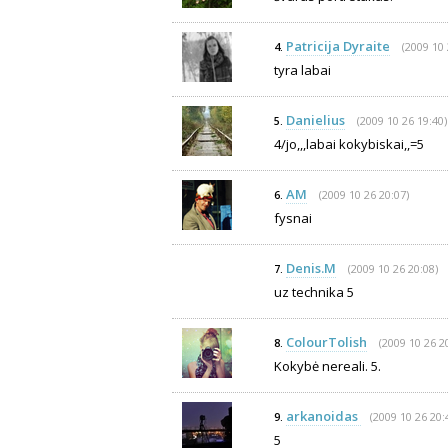
Patricija Dyraite
(2009 10 
4.
tyra labai
Danielius
(2009 10 26 19:40)
5.
4/jo,,,labai kokybiskai,,=5
AM
(2009 10 26 20:07)
6.
fysnai
Denis.M
(2009 10 26 20:08)
7.
uz technika 5
ColourTolish
(2009 10 26 2
8.
Kokybė nereali. 5.
arkanoidas
(2009 10 26 20:
9.
5