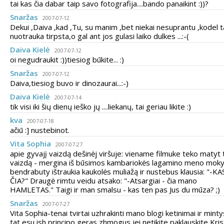
tai kas čia dabar taip savo fotografija....bando panaikint :))?
Snaržas
2007-07-12
Dekui ,Daiva ,kad ,Tu, su manim ,bet niekai nesuprantu ,kodel t
nuotrauka tirpsta,o gal ant jos gulasi laiko dulkes ...:-(
Daiva Kielė
2007-07-12
oi negudraukit :))tiesiog būkite... :)
Snaržas
2007-07-12
Daiva,tiesiog buvo ir dinozaurai...:-)
Daiva Kielė
2007-07-14
tik visi iki šių dienų ieško jų ....liekanų, tai geriau likite :)
kva
2007-07-18
ačiū :] nustebinot.
Vita Sophia
2007-07-27
apie gyvajį vaizdą dešinėj viršuje: viename filmuke teko matyt 
vaizdą - mergina iš būsimos kambariokės lagamino meno moky
bendrabuty ištraukia kaukolės muliažą ir nustebus klausia: "-KA
ČIA?" Draugė rimtu veidu atsako: "-Atsargiai - čia mano
HAMLETAS." Taigi ir man smalsu - kas ten pas Jus du mūza? ;)
Snaržas
2007-07-27
Vita Sophia-tenai tvirtai uzhrakinti mano blogi ketinimai ir mint
tat esu ish principo geras zhmogus,jei netikite paklauskite Kris