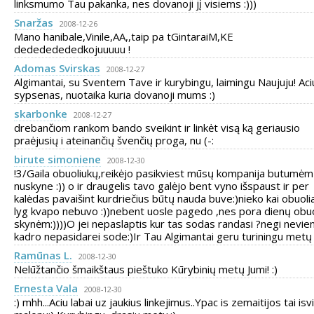
linksmumo Tau pakanka, nes dovanoji jį visiems :)))
Snaržas
2008-12-26
Mano hanibale,Vinile,AA,,taip pa tGintaraiM,KE
dedededededkojuuuuu !
Adomas Svirskas
2008-12-27
Algimantai, su Sventem Tave ir kurybingu, laimingu Naujuju! Aci
sypsenas, nuotaika kuria dovanoji mums :)
skarbonke
2008-12-27
drebančiom rankom bando sveikint ir linkėt visą ką geriausio
praėjusių i ateinančių švenčių proga, nu (-:
birute simoniene
2008-12-30
!3/Gaila obuoliukų,reikėjo pasikviest mūsų kompanija butumėm
nuskyne :)) o ir draugelis tavo galėjo bent vyno išspaust ir per
kalėdas pavaišint kurdriečius būtų nauda buve:)nieko kai obuol
lyg kvapo nebuvo :))nebent uosle pagedo ,nes pora dienų obuo
skynėm:))))O jei nepaslaptis kur tas sodas randasi ?negi nevie
kadro nepasidarei sode:)Ir Tau Algimantai geru turiningu metų 
Ramūnas L.
2008-12-30
Nelūžtančio šmaikštaus pieštuko Kūrybinių metų Jumi! :)
Ernesta Vala
2008-12-30
:) mhh...Aciu labai uz jaukius linkejimus..Ypac is zemaitijos tai isv