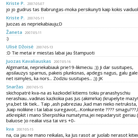
Kriste P.
2007-05-07
jo jo gudrus tas Babrungas-moka persikunyti kaip kokis vaiduokl
Kriste P.
2007-05-11
Juozas as nepriekabiauju;D
Žaneta
2007-05-11
:)
Ulisė Džoisė
2007-05-13
:D Tie metai ir miestas labai jau štampuoti
Juozas Kavaliauskas
2007-05-16
Algimantai, nepriekabiauk prie19-likmeciu. ;)) Ji dar susitupes,
apsilauzys sparnus, pakeis plunksnas, apdegs nagus, galu gale
net isimyles, ka nors... Zodziu susitupes... ;)) JK
Snaržas
2007-05-15
skichopatrė kva-na as kazkodel kitiems tokiu pranashyschiu
nerashiau...vadinas kazkokia pas Jus (akimirka) (krupelyte mazy
yra,bet tik tiek... Taip ,ash pabreziau ,kad man nieko netruksta,
,kaip niolikine i tai labai suregavot,...Konkurente ???? smagu???
atkreipkit i mano Sherpishka numatyma,jei nepadarysit geriau 
baluose )o realiai visa tai virs +0-
kva
2007-05-15
na, cia jau ne mano reikalas, ka Jus rasot ar juolab nerasot kiti