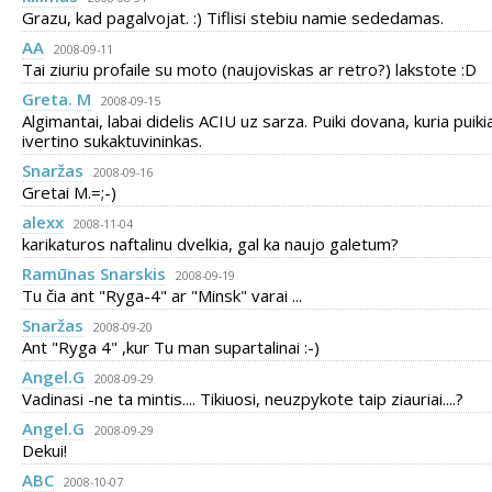
Grazu, kad pagalvojat. :) Tiflisi stebiu namie sededamas.
AA
2008-09-11
Tai ziuriu profaile su moto (naujoviskas ar retro?) lakstote :D
Greta. M
2008-09-15
Algimantai, labai didelis ACIU uz sarza. Puiki dovana, kuria puikia
ivertino sukaktuvininkas.
Snaržas
2008-09-16
Gretai M.=;-)
alexx
2008-11-04
karikaturos naftalinu dvelkia, gal ka naujo galetum?
Ramūnas Snarskis
2008-09-19
Tu čia ant "Ryga-4" ar "Minsk" varai ...
Snaržas
2008-09-20
Ant "Ryga 4" ,kur Tu man supartalinai :-)
Angel.G
2008-09-29
Vadinasi -ne ta mintis.... Tikiuosi, neuzpykote taip ziauriai....?
Angel.G
2008-09-29
Dekui!
ABC
2008-10-07