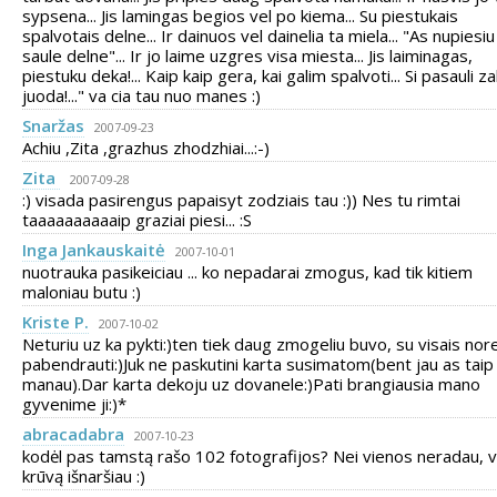
sypsena... Jis lamingas begios vel po kiema... Su piestukais
spalvotais delne... Ir dainuos vel dainelia ta miela... "As nupiesiu
saule delne"... Ir jo laime uzgres visa miesta... Jis laiminagas,
piestuku deka!... Kaip kaip gera, kai galim spalvoti... Si pasauli za
juoda!..." va cia tau nuo manes :)
Snaržas
2007-09-23
Achiu ,Zita ,grazhus zhodzhiai...:-)
Zita
2007-09-28
:) visada pasirengus papaisyt zodziais tau :)) Nes tu rimtai
taaaaaaaaaaip graziai piesi... :S
Inga Jankauskaitė
2007-10-01
nuotrauka pasikeiciau ... ko nepadarai zmogus, kad tik kitiem
maloniau butu :)
Kriste P.
2007-10-02
Neturiu uz ka pykti:)ten tiek daug zmogeliu buvo, su visais nor
pabendrauti:)Juk ne paskutini karta susimatom(bent jau as taip
manau).Dar karta dekoju uz dovanele:)Pati brangiausia mano
gyvenime ji:)*
abracadabra
2007-10-23
kodėl pas tamstą rašo 102 fotografijos? Nei vienos neradau, v
krūvą išnaršiau :)