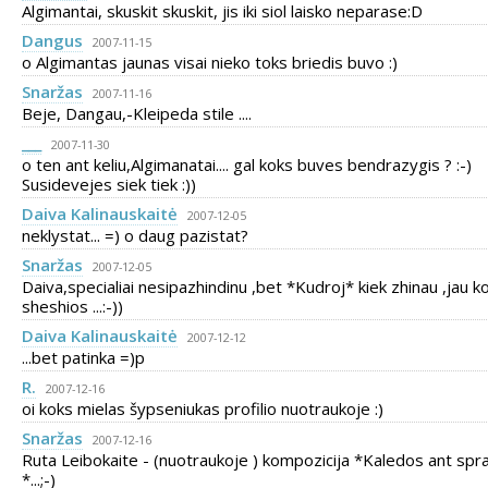
Algimantai, skuskit skuskit, jis iki siol laisko neparase:D
Dangus
2007-11-15
o Algimantas jaunas visai nieko toks briedis buvo :)
Snaržas
2007-11-16
Beje, Dangau,-Kleipeda stile ....
___
2007-11-30
o ten ant keliu,Algimanatai.... gal koks buves bendrazygis ? :-)
Susidevejes siek tiek :))
Daiva Kalinauskaitė
2007-12-05
neklystat... =) o daug pazistat?
Snaržas
2007-12-05
Daiva,specialiai nesipazhindinu ,bet *Kudroj* kiek zhinau ,jau k
sheshios ...:-))
Daiva Kalinauskaitė
2007-12-12
...bet patinka =)p
R.
2007-12-16
oi koks mielas šypseniukas profilio nuotraukoje :)
Snaržas
2007-12-16
Ruta Leibokaite - (nuotraukoje ) kompozicija *Kaledos ant spr
*...;-)