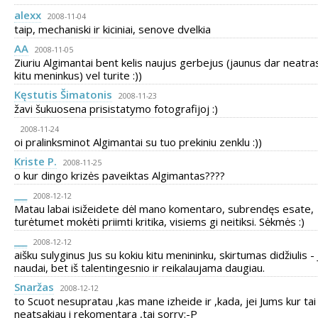
alexx
2008-11-04
taip, mechaniski ir kiciniai, senove dvelkia
AA
2008-11-05
Ziuriu Algimantai bent kelis naujus gerbejus (jaunus dar neatra
kitu meninkus) vel turite :))
Kęstutis Šimatonis
2008-11-23
žavi šukuosena prisistatymo fotografijoj :)
2008-11-24
oi pralinksminot Algimantai su tuo prekiniu zenklu :))
Kriste P.
2008-11-25
o kur dingo krizės paveiktas Algimantas????
___
2008-12-12
Matau labai isižeidete dėl mano komentaro, subrendęs esate,
turėtumet mokėti priimti kritika, visiems gi neitiksi. Sėkmės :)
___
2008-12-12
aišku sulyginus Jus su kokiu kitu menininku, skirtumas didžiulis -
naudai, bet iš talentingesnio ir reikalaujama daugiau.
Snaržas
2008-12-12
to Scuot nesupratau ,kas mane izheide ir ,kada, jei Jums kur tai
neatsakiau i rekomentara ,tai sorry:-P