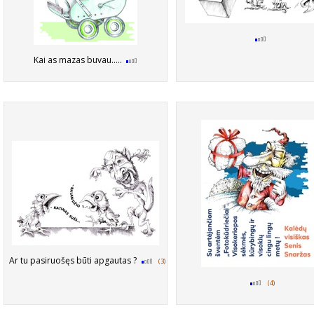
Kai as mazas buvau.....
Ar tu pasiruošęs būti apgautas ?
(3)
(4)