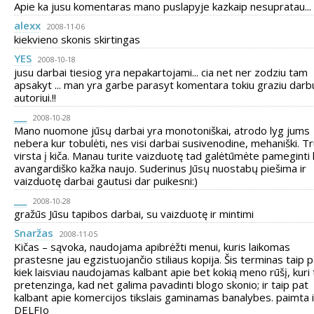
Apie ka jusu komentaras mano puslapyje kazkaip nesupratau...
alexx
2008-11-06
kiekvieno skonis skirtingas
YES
2008-10-18
jusu darbai tiesiog yra nepakartojami... cia net ner zodziu tam
apsakyt ... man yra garbe parasyt komentara tokiu graziu darb
autoriui.!!
___
2008-10-28
Mano nuomone jūsų darbai yra monotoniškai, atrodo lyg jums
nebera kur tobulėti, nes visi darbai susivenodine, mehaniški. Tr
virsta į kiča. Manau turite vaizduotę tad galėtūmėte pameginti
avangardiško kažka naujo. Suderinus Jūsų nuostabų piešima ir
vaizduotę darbai gautusi dar puikesni:)
___
2008-10-28
gražūs Jūsu tapibos darbai, su vaizduotę ir mintimi
Snaržas
2008-11-05
Kičas – sąvoka, naudojama apibrėžti menui, kuris laikomas
prastesne jau egzistuojančio stiliaus kopija. Šis terminas taip p
kiek laisviau naudojamas kalbant apie bet kokią meno rūšį, kuri 
pretenzinga, kad net galima pavadinti blogo skonio; ir taip pat
kalbant apie komercijos tikslais gaminamas banalybes. paimta 
DELFIo