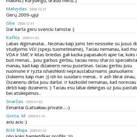
malonu:) Kurybingu, drasiu metu.:)
Malvydas
2008-12-31
Gerų 2009-ųjų!
Ghe
2008-12-31
Dar karta geru svenciu tamstai :)
Kafkis
2009-01-02
Labas Algimanatai... Nezinau kaip Jums ten nesiseke su Jusus d
studijomis VDI (speju tuometiniame), Taciau nemanau, kad mu
VDA ir SMC ir kitas briedas gali kazka papasakoti apie tai, koks
buti menas... Jusu garbus gerbiu, taciau nesu sharzo specialista
manau, kad kaip dizaineris nesu pusetinas. taciau gerbiu Jusu
nuomone ir ryzta ishaishkinti nepraustaburniams jaunuoliams
(tokiems kaip man :)) ish ko susidaro menai... Ir ash tikrai zinau,
Dizaineriu dirba Jusu darbe. Ir kazkodel nemanau, kad noreciau
dirbti kaip dizaineris :) Taciau esu labai dekingas uz Jusu pasta
bei atsiliepimus...
Snaržas
2009-01-02
Eimantai G.atsakiau private...:-)
Greta. M
2009-01-14
aciu aciu :)
Bitė Maja
2009-01-23
oho,koks hamletiškas profilis :)))