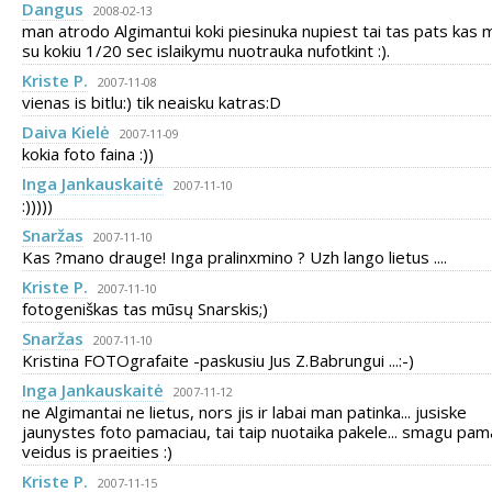
Dangus
2008-02-13
man atrodo Algimantui koki piesinuka nupiest tai tas pats kas
su kokiu 1/20 sec islaikymu nuotrauka nufotkint :).
Kriste P.
2007-11-08
vienas is bitlu:) tik neaisku katras:D
Daiva Kielė
2007-11-09
kokia foto faina :))
Inga Jankauskaitė
2007-11-10
:)))))
Snaržas
2007-11-10
Kas ?mano drauge! Inga pralinxmino ? Uzh lango lietus ....
Kriste P.
2007-11-10
fotogeniškas tas mūsų Snarskis;)
Snaržas
2007-11-10
Kristina FOTOgrafaite -paskusiu Jus Z.Babrungui ...:-)
Inga Jankauskaitė
2007-11-12
ne Algimantai ne lietus, nors jis ir labai man patinka... jusiske
jaunystes foto pamaciau, tai taip nuotaika pakele... smagu pam
veidus is praeities :)
Kriste P.
2007-11-15