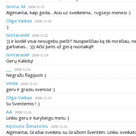
Greta. M
2008-12-13
Algimantai, kaip geda... Aciu uz sveikinima... rugsejo menesi :)
Olga Vaikas
2008-12-18
:)
GintarasM
2008-12-22
:)) ir kodėl visai nesugebu piešt? Nusipieščiau ką tik norėčiau, ne
garbanas... :))) Ačiū Jums už gerą nuotaiką!!!
GintarasM
2008-12-24
Gerų Kalėdų!
___
2008-12-25
Negražu flagijuoti :(
Vinile
2008-12-25
geru ir graziu svenciu! :)
Olga Vaikas
2008-12-24
Su Sventemis ! :)
AA
2008-12-26
Linkiu geru ir kurybingu metu :)
Kęstutis Šimatonis
2008-12-26
Algimantai, Gražiai sveikinu su Gražiom šventėm. Linkiu sveikat