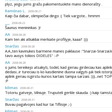
plyz, jeigu jums gražu pakomentuokite mano dienorašty .
Ramūnas L.
2008-08-21
Kaip čia dabar, olimpiečiai dingo :( Tiek vargote... hmmm
___
2008-08-23
Šaunus menininkas :)!
AA
2008-08-28
Kam ten aki atkakliai merkiate profilyje, kaaa? :)))
Snaržas
2008-08-28
A.A.,ten kavinukes barmene manes paklause :"Snarzai-Snarzai.
tavo ausys tokios DIDELES" :-P
AA
2008-08-28
o jums tereikejo atsakyti, todel, kad geriau girdeciau kas aplink
dedasi...ir tureciau is ko kasdienine duona valgyti-juk tiek istorij
aplink geriau isgirstu-kurios kartais tampa sarzais :)))...net TO
:P
kilimas
2008-08-31
Totoriu gatveje, Vilniuje. Truputeli gerkle skauda. :) kaip tamst
Snaržas
2008-08-31
Buvau pagalvojes kad kur tai Tiflisije ;-)
kilimas
2008-08-31