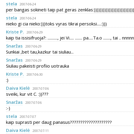
stela
2007-06-24
per bangas sokineti taip pat geras zenklas:)))))))))))))))))))))))))))
stela
2007-06-24
nieko gi cia nieko:)))toks vyras tikrai persoksi.....:)))
Kriste P.
2007-06-29
kaip tia issisifruoja?: ..........., jei Vi..... ........ pa.....Ta.o ........, tai .. nnnn
Snaržas
2007-06-29
Sunkiai ,bet tau,kazkur tai siuliau...
Snaržas
2007-06-29
Siuliau pakeisti profiio uotrauka
Kriste P.
2007-06-30
:)
Daiva Kielė
2007-07-06
sveiki, kur vit C. :))???
Snaržas
2007-07-06
:-)
stela
2007-07-07
kaip suprasti per daug panasus????????????????????
Daiva Kielė
2007-07-11