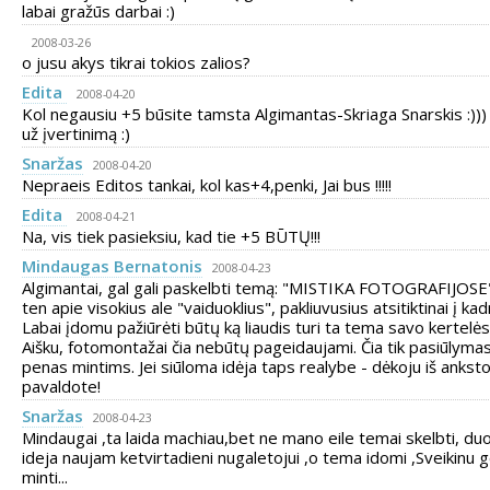
labai gražūs darbai :)
2008-03-26
o jusu akys tikrai tokios zalios?
Edita
2008-04-20
Kol negausiu +5 būsite tamsta Algimantas-Skriaga Snarskis :)))
už įvertinimą :)
Snaržas
2008-04-20
Nepraeis Editos tankai, kol kas+4,penki, Jai bus !!!!!
Edita
2008-04-21
Na, vis tiek pasieksiu, kad tie +5 BŪTŲ!!!
Mindaugas Bernatonis
2008-04-23
Algimantai, gal gali paskelbti temą: "MISTIKA FOTOGRAFIJOSE
ten apie visokius ale "vaiduoklius", pakliuvusius atsitiktinai į kadr
Labai įdomu pažiūrėti būtų ką liaudis turi ta tema savo kertelė
Aišku, fotomontažai čia nebūtų pageidaujami. Čia tik pasiūlymas
penas mintims. Jei siūloma idėja taps realybe - dėkoju iš anksto
pavaldote!
Snaržas
2008-04-23
Mindaugai ,ta laida machiau,bet ne mano eile temai skelbti, duo
ideja naujam ketvirtadieni nugaletojui ,o tema idomi ,Sveikinu 
minti...