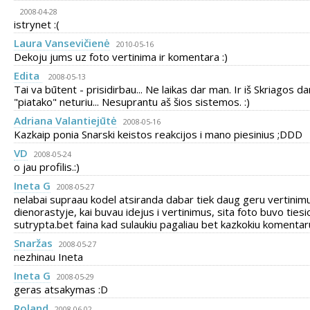
2008-04-28
istrynet :(
Laura Vansevičienė
2010-05-16
Dekoju jums uz foto vertinima ir komentara :)
Edita
2008-05-13
Tai va būtent - prisidirbau... Ne laikas dar man. Ir iš Skriagos da
"piatako" neturiu... Nesuprantu aš šios sistemos. :)
Adriana Valantiejūtė
2008-05-16
Kazkaip ponia Snarski keistos reakcijos i mano piesinius ;DDD
VD
2008-05-24
o jau profilis.:)
Ineta G
2008-05-27
nelabai supraau kodel atsiranda dabar tiek daug geru vertinim
dienorastyje, kai buvau idejus i vertinimus, sita foto buvo tiesi
sutrypta.bet faina kad sulaukiu pagaliau bet kazkokiu komentaru
Snaržas
2008-05-27
nezhinau Ineta
Ineta G
2008-05-29
geras atsakymas :D
Roland
2008-06-02