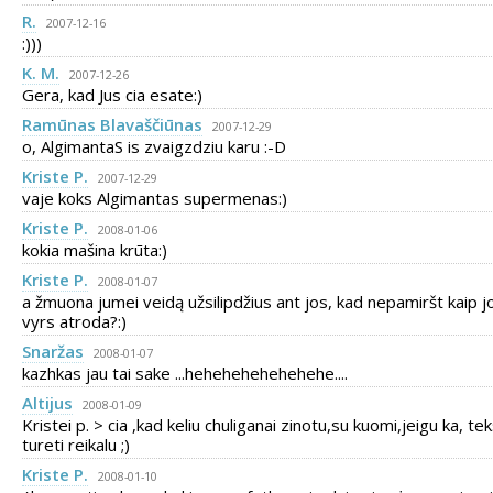
R.
2007-12-16
:)))
K. M.
2007-12-26
Gera, kad Jus cia esate:)
Ramūnas Blavaščiūnas
2007-12-29
o, AlgimantaS is zvaigzdziu karu :-D
Kriste P.
2007-12-29
vaje koks Algimantas supermenas:)
Kriste P.
2008-01-06
kokia mašina krūta:)
Kriste P.
2008-01-07
a žmuona jumei veidą užsilipdžius ant jos, kad nepamiršt kaip j
vyrs atroda?:)
Snaržas
2008-01-07
kazhkas jau tai sake ...hehehehehehehehe....
Altijus
2008-01-09
Kristei p. > cia ,kad keliu chuliganai zinotu,su kuomi,jeigu ka, te
tureti reikalu ;)
Kriste P.
2008-01-10