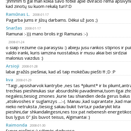
:)hmmm ti gal man kokia savo fotke apie dviracio rėma apsivyn
kad zinotų su kuom rekalą turi?:D
Ramūnas L.
2008-01-17
Pagarba Jums ir Jūsų darbams. Dėkui už juos ;)
Snaržas
2008-01-17
Ramunai :-))) mano brolis irgi Ramunas :-)
2008-01-24
o siaip reziume cia parasysiu :) abieju jusu rankos stiprios ir pui
valdo iranki, kuris iamzina nuostabius ir musu akiai bei sirdziai
malonius vaizdus :)
Arsioji
2008-01-28
labai gražūs piešiniai, kad aš taip mokėčiau piešti !!! ;D :P
kva
2008-01-29
"Taigi ,apsisharvok kantrybe ,nes tas *pliumt* ir lix pliumt,antr
trechias pieshinukas siur absurdishki pavadinimai,tuom ilgai zhi
negalesi,tiesiog zmones ,kurie tau shiandien deda gerus balus
,atsikvoshes ir suglamzys ...:-(. Manau ,kad suprantate ,kad ma
nieko netruksta ,tiesiog sakau bukit tvirta,ir padarykit kita
pieshini,dar shkandalingesni,nes tox pat nebenesh energetikos
bus lygus 0" Jūs buvot teisus, Algimantai :)
Raimonda
2008-01-30
Super piešiniai ;) sėkmės darbuose...