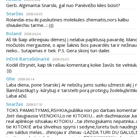
Gerb. Algimantai Snarski, gal nuo Panėvėžio kiles būsit?
Snaržas
2008-06-03
Rolandai-esu iki paskutines molekules zhemaitis,nors kalbu
shiauliechiu tarme...:-)))
Roland
2008-06-04
Aš tik šiaip atkreipiau dėmesį į nelabai paplitusią pavardę. Man
močiutės mergautinė, o apie šaknis šios pavardės tai ir nežinau
nieko... Sutapimas ir tiek. P.S. Gera skonį turi dailei.
InDrė Bartašiūnaitė
2008-06-05
Kodėl ištrynėt, kaip tik rašiau komentarą kokie žavūs tie velniuka
:)))
Ghe
2008-06-14
Laba diena, pone Snarski:) Ar nebūtų jums sunku užmesti akį į
šlamštastiką(t.y. kūrybą) ir tarstelti porą protingų žodelių(kriti
Labai ačiū.
Snaržas
2008-07-10
TOKS PAMASTYMAS,RSHKIA,publika nori po darbais komenta
,bet daugiausia VIENOKIU,o ne KITOKIU... ash dazhniausiai ,kai
real aplinkoje ishsakau KITOKIU ...tai zhmogiukams nepatinka..
tie KITOKIE arba shvelnus spyris i sedyne,turetu buti nauding
,nei saldus melas... zhinojau ir zhinau -LAZDA TURI DU GALUS,