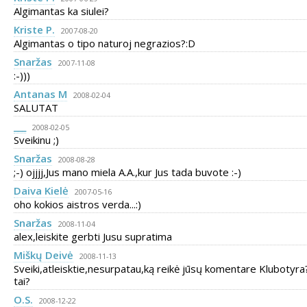
Algimantas ka siulei?
Kriste P.
2007-08-20
Algimantas o tipo naturoj negrazios?:D
Snaržas
2007-11-08
:-)))
Antanas M
2008-02-04
SALUTAT
___
2008-02-05
Sveikinu ;)
Snaržas
2008-08-28
;-) ojjjj,Jus mano miela A.A.,kur Jus tada buvote :-)
Daiva Kielė
2007-05-16
oho kokios aistros verda...:)
Snaržas
2008-11-04
alex,leiskite gerbti Jusu supratima
Miškų Deivė
2008-11-13
Sveiki,atleisktie,nesurpatau,ką reikė jūsų komentare Klubotyra
tai?
O.S.
2008-12-22