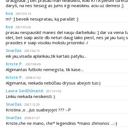
draugiskai ;] bet prasau man neaiskinti, koki KITA piesini tureci
daryti, na nes tiesiog as Jums irgi neaiskinu. aciu uz demesi ;]
kva
2007-05-14
m? :] beveik nesupratau, ką parašėt :]
kva
2007-05-26
prasau nespauskit manes del nauju darbeliuku :] dar va viena t
idet, bet siaip aiste db neturi daug laiko piest, nes jai jau tuoj 
prasides ir siaip visokiu mokslu prisirinko :/
Snaržas
2007-06-13
eik jau,visada aplankau,tik kartais patyliu...
Kriste P.
2007-09-09
Algimantas futbolo nemegsta, tik kase....
Kriste P.
2008-01-02
Algimantai, niekada nebūčiau drysus abejoti tuo:)
Laura Gedžiūnaitė
2011-01-02
Linkiu niekada nesikeisti :)
Snaržas
2007-12-29
Kristina ,o ...Jus suabejojot ??? :-P
Snaržas
2008-01-07
Kriste,che ne mano, che* legendinis *mano zhmonos ...:-}