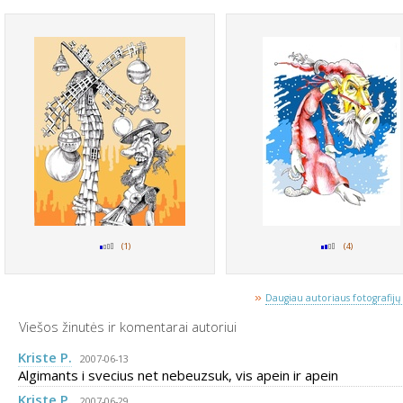
(1)
(4)
»
Daugiau autoriaus fotografijų 
Viešos žinutės ir komentarai autoriui
Kriste P.
2007-06-13
Algimants i svecius net nebeuzsuk, vis apein ir apein
Kriste P.
2007-06-29