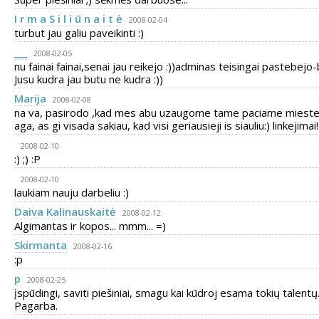
I r m a S i l i ū n a i t ė
2008-02-04
turbut jau galiu paveikinti :)
___
2008-02-05
nu fainai fainai,senai jau reikejo :))adminas teisingai pastebejo
Jusu kudra jau butu ne kudra :))
Marija
2008-02-08
na va, pasirodo ,kad mes abu uzaugome tame paciame mieste
aga, as gi visada sakiau, kad visi geriausieji is siauliu:) linkejimai!
2008-02-10
:) ;) :P
2008-02-10
laukiam nauju darbeliu :)
Daiva Kalinauskaitė
2008-02-12
Algimantas ir kopos... mmm... =)
Skirmanta
2008-02-16
:p
p
2008-02-25
įspūdingi, saviti piešiniai, smagu kai kūdroj esama tokių talentų
Pagarba.