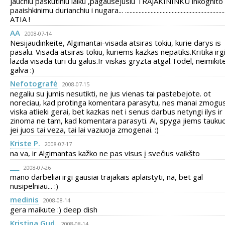
jauchiu paskutiniu laiku ,pagausejusiu TRAJAKININKU inkognito
paaishkinimu durianchiu i nugara... ....................................................................
ATIA !
AA
2008-07-14
Nesijaudinkeite, Algimantai-visada atsiras tokiu, kurie darys is
pasalu. Visada atsiras tokiu, kuriems kazkas nepatiks.Kritika irg
lazda visada turi du galus.Ir viskas gryzta atgal.Todel, neimikite
galva :)
Nefotografė
2008-07-15
negaliu su jumis nesutikti, ne jus vienas tai pastebejote. ot
noreciau, kad protinga komentara parasytu, nes manai zmogus
viska atlieki gerai, bet kazkas net i senus darbus netyngi ilys ir
zinoma ne tam, kad komentara parasyti. Ai, spyga jiems taukuo
jei juos tai veza, tai lai vaziuoja zmogenai. :)
Kriste P.
2008-07-17
na va, ir Algimantas kažko ne pas visus į svečius vaikšto
___
2008-07-26
mano darbeliai irgi gausiai trajakais aplaistyti, na, bet gal
nusipelniau... :)
medinis
2008-08-14
gera maikute :) deep dish
Kristina Gud.
2008-08-14