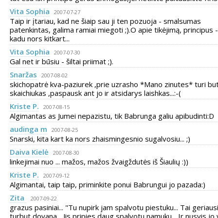
Vita Sophia
2007-07-27
Taip ir įtariau, kad ne šiaip sau ji ten pozuoja - smalsumas
patenkintas, galima ramiai miegoti ;).O apie tikėjimą, principus -
kadu nors kitkart...
Vita Sophia
2007-07-30
Gal net ir būsiu - šiltai priimat ;).
Snaržas
2007-08-02
skichopatrė kva-paziurek ,prie uzrasho *Mano zinutes* turi but
skaichiukas ,paspausk ant jo ir atsidarys laishkas...:-(
Kriste P.
2007-08-15
Algimantas as Jumei nepazistu, tik Babrunga galiu apibudinti:D
audinga m
2007-08-25
Snarski, kita kart ka nors zhaismingesnio sugalvosiu... ;)
Daiva Kielė
2007-08-30
linkejimai nuo ... mažos, mažos žvaigždutės iš Šiaulių :))
Kriste P.
2007-09-12
Algimantai, taip taip, priminkite ponui Babrungui jo pazada:)
Zita
2007-09-22
grazus pasiniai... "Tu nupirk jam spalvotu piestuku... Tai geriaus
turbut dovana... Jis pripies daug spalvotu namuku... Ir nusvis jo