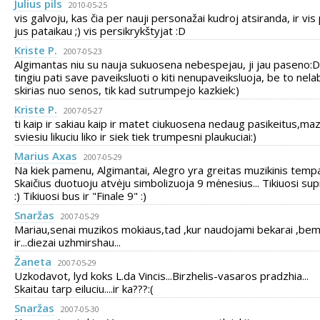
Julius pils
2010-05-25
vis galvoju, kas čia per nauji personažai kudroj atsiranda, ir vis
jus pataikau ;) vis persikrykštyjat :D
Kriste P.
2007-05-23
Algimantas niu su nauja sukuosena nebespejau, ji jau paseno:D
tingiu pati save paveiksluoti o kiti nenupaveiksluoja, be to nelab
skirias nuo senos, tik kad sutrumpejo kazkiek:)
Kriste P.
2007-05-27
ti kaip ir sakiau kaip ir matet ciukuosena nedaug pasikeitus,maz
sviesiu likuciu liko ir siek tiek trumpesni plaukuciai:)
Marius Axas
2007-05-29
Na kiek pamenu, Algimantai, Alegro yra greitas muzikinis temp
Skaičius duotuoju atvėju simbolizuoja 9 mėnesius... Tikiuosi sup
:) Tikiuosi bus ir "Finale 9" :)
Snaržas
2007-05-29
Mariau,senai muzikos mokiaus,tad ,kur naudojami bekarai ,bemo
ir...diezai uzhmirshau...
Žaneta
2007-05-29
Uzkodavot, lyd koks L.da Vincis...Birzhelis-vasaros pradzhia...
Skaitau tarp eiluciu....ir ka???:(
Snaržas
2007-05-30