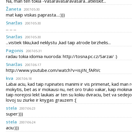
Na, man ten tokia -Vasaravasaravasara...atleiskit...
Žaneta
2007-05-30
mat kaip viskas paprasta....:)))
Snaržas
2007-05-30
... ... ...
Snaržas
2007-05-30
...vistiek tikiu,kad neklystu ,kad taip atrode birzhelis...
Pagonis
2007-05-31
radau tokia idomia nuoroda: http://tosna.pc.cz/Sarzai/ :)
Snaržas
2007-06-17
http://www.youtube.com/watch?v=isjIN_fARVc
kva
2007-06-18
Labai aciu, kad taip rupinates manimi ir vis primenat, kad man r
mokytis, bet as ir mokausi nu, net oro truko vakar, kaip mokinau
taip norejosi lekt laukais ar ten su kokiu dviraciu, bet va sedej
lovoj su ziurke ir knygas grauzem :[
stela
2007-06-23
super:)))
stela
2007-06-24
aciu:)))