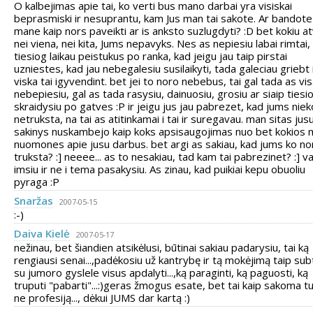
O kalbejimas apie tai, ko verti bus mano darbai yra visiskai
beprasmiski ir nesuprantu, kam Jus man tai sakote. Ar bandote
mane kaip nors paveikti ar is anksto suzlugdyti? :D bet kokiu at
nei viena, nei kita, Jums nepavyks. Nes as nepiesiu labai rimtai,
tiesiog laikau peistukus po ranka, kad jeigu jau taip pirstai
uzniestes, kad jau nebegalesiu susilaikyti, tada galeciau griebt 
viska tai igyvendint. bet jei to noro nebebus, tai gal tada as vis
nebepiesiu, gal as tada rasysiu, dainuosiu, grosiu ar siaip tiesi
skraidysiu po gatves :P ir jeigu jus jau pabrezet, kad jums niek
netruksta, na tai as atitinkamai i tai ir suregavau. man sitas jus
sakinys nuskambejo kaip koks apsisaugojimas nuo bet kokios
nuomones apie jusu darbus. bet argi as sakiau, kad jums ko no
truksta? :] neeee... as to nesakiau, tad kam tai pabrezinet? :] va
imsiu ir ne i tema pasakysiu. As zinau, kad puikiai kepu obuoliu
pyraga :P
Snaržas
2007-05-15
:-)
Daiva Kielė
2007-05-17
nežinau, bet šiandien atsikėlusi, būtinai sakiau padarysiu, tai ką
rengiausi senai...,padėkosiu už kantrybę ir tą mokėjimą taip subti
su jumoro gyslele visus apdalyti...,ką paraginti, ką paguosti, ką
truputi "pabarti"...:)geras žmogus esate, bet tai kaip sakoma t
ne profesiją..., dėkui JUMS dar kartą :)