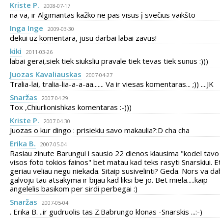
Kriste P.
2008-07-17
na va, ir Algimantas kažko ne pas visus į svečius vaikšto
Inga Inge
2009-03-30
dekui uz komentara, jusu darbai labai zavus!
kiki
2011-03-26
labai gerai,siek tiek siuksliu pravale tiek tevas tiek sunus :)))
Juozas Kavaliauskas
2007-04-27
Tralia-lai, tralia-lia-a-a-aa....... Va ir viesas komentaras... ;)) ....JK
Snaržas
2007-04-29
Tox ,Chiurlionishkas komentaras :-)))
Kriste P.
2007-04-30
Juozas o kur dingo : prisiekiu savo makaulia?:D cha cha
Erika B.
2007-05-04
Rasiau zinute Barungui i sausio 22 dienos klausima "kodel tavo
visos foto tokios fainos" bet matau kad teks rasyti Snarskiui. E
geriau veliau negu niekada. Sitaip susivelinti? Geda. Nors va da
galvoju tau atsakyma ir bijau kad liksi be jo. Bet miela.....kaip
angelelis basikom per sirdi perbegai :)
Snaržas
2007-05-04
. Erika B. ..ir gudruolis tas Z.Babrungo klonas -Snarskis ...:-)