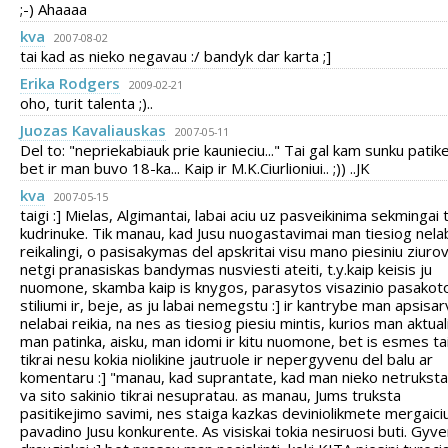
;-) Ahaaaa
kva
2007-08-02
tai kad as nieko negavau :/ bandyk dar karta ;]
Erika Rodgers
2009-02-21
oho, turit talenta ;)..
Juozas Kavaliauskas
2007-05-11
Del to: "nepriekabiauk prie kaunieciu..." Tai gal kam sunku patike
bet ir man buvo 18-ka... Kaip ir M.K.Ciurlioniui.. ;)) ..JK
kva
2007-05-15
taigi :] Mielas, Algimantai, labai aciu uz pasveikinima sekmingai
kudrinuke. Tik manau, kad Jusu nuogastavimai man tiesiog nela
reikalingi, o pasisakymas del apskritai visu mano piesiniu ziurov
netgi pranasiskas bandymas nusviesti ateiti, t.y.kaip keisis ju
nuomone, skamba kaip is knygos, parasytos visazinio pasakot
stiliumi ir, beje, as ju labai nemegstu :] ir kantrybe man apsisa
nelabai reikia, na nes as tiesiog piesiu mintis, kurios man aktual
man patinka, aisku, man idomi ir kitu nuomone, bet is esmes ta
tikrai nesu kokia niolikine jautruole ir nepergyvenu del balu ar
komentaru :] "manau, kad suprantate, kad man nieko netruksta"
va sito sakinio tikrai nesupratau. as manau, Jums truksta
pasitikejimo savimi, nes staiga kazkas deviniolikmete mergaici
pavadino Jusu konkurente. As visiskai tokia nesiruosi buti. Gyv