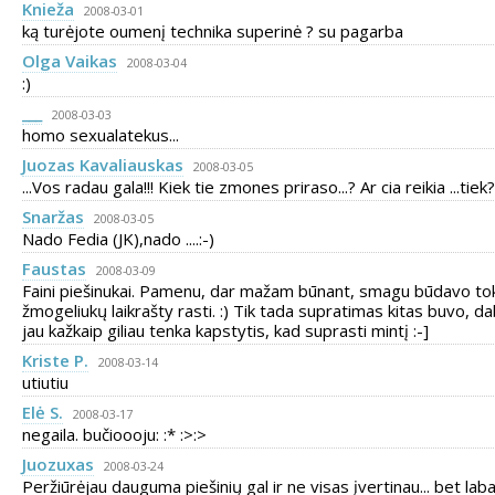
Knieža
2008-03-01
ką turėjote oumenį technika superinė ? su pagarba
Olga Vaikas
2008-03-04
:)
___
2008-03-03
homo sexualatekus...
Juozas Kavaliauskas
2008-03-05
...Vos radau gala!!! Kiek tie zmones priraso...? Ar cia reikia ...tiek
Snaržas
2008-03-05
Nado Fedia (JK),nado ....:-)
Faustas
2008-03-09
Faini piešinukai. Pamenu, dar mažam būnant, smagu būdavo to
žmogeliukų laikrašty rasti. :) Tik tada supratimas kitas buvo, d
jau kažkaip giliau tenka kapstytis, kad suprasti mintį :-]
Kriste P.
2008-03-14
utiutiu
Elė S.
2008-03-17
negaila. bučioooju: :* :>:>
Juozuxas
2008-03-24
Peržiūrėjau dauguma piešinių gal ir ne visas įvertinau... bet laba