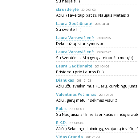
Su naujais. :}
skruzdėlytė
2010-01-03
Aciu :) Tave taip pat su Naujais Metais :)
Laura Gedžiūnaitė
2010-04-04
Su svente !!! :)
Laura Vansevičienė
2010-12-16
Dėkui už apsilankymus :))
Laura Vansevičienė
2010-12-27
Su šventėmis IM :) gerų ateinančių metų! :)
Laura Gedžiūnaitė
2011-01-02
Prisidedu prie Lauros D. ;)
Dianukas
2011-01-03
Ačiū užu sveikinimus:) Gerų. kūrybingų Jums
Valentinas Pečininas
2011-01-03
Ačiū , gerų metų ir sėkmės visur :)
Robis
2011-01-03
Su Naujaisiais ! Ir neišsenkačio minčių srauto
R.K.D.
2011-01-04
Ačiū :) Sėkmingų, laimingų, svajonių ir vilčių 
Vidas Grunda
2011-01-04