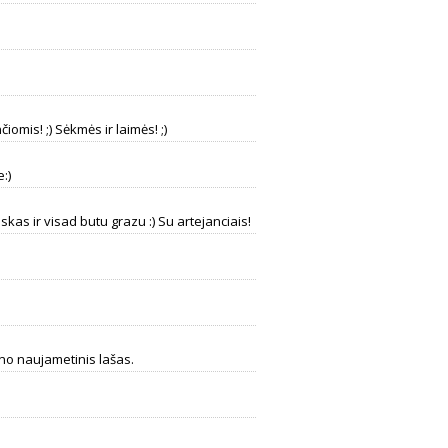
.
iomis! ;) Sėkmės ir laimės! ;)
:)
skas ir visad butu grazu :) Su artejanciais!
ano naujametinis lašas.