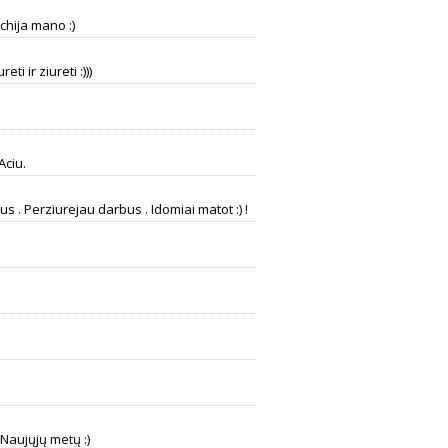
ichija mano :)
ti ir ziureti :)))
Aciu.
s . Perziurejau darbus . Idomiai matot :) !
 Naujųjų metų :)