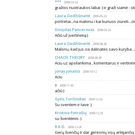
***
2009-03-22
gražios nuotraukos labai :) ir graži siamė - st
Laura Gedžiūnaitė
2009-05-22
portretai...na malonu i kai kuriuos ziureti...ziure
Dovydas Pancerovas
2009-05-25
Ačiū už įvertinimą:)
Laura Gedžiūnaitė
2009-06-28
Malonu, kad jus cia dalinates savo kuryba...
CHAOS THEORY
2009-09-30
Aciu uz apsilankima , komentarus ir vertinimu
jonas jonaitis
2009-10-12
Aciu
♠
2009-11-30
ačiū:)
Gytis Turčinskas
2009-12-25
Su sventem ir tave :)
Kristina Petrošių
2009-12-25
su šventėmis :)
R.K.D.
2009-12-26
Gerų švenčių ir dar geresnių visų artėjančių