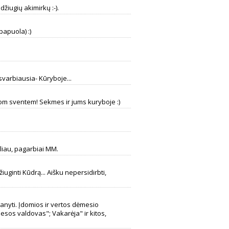
džiugių akimirkų :-).
papuola) :)
svarbiausia- Kūryboje...
iom sventem! Sekmes ir jums kuryboje :)
oliau, pagarbiai MM.
džiuginti Kūdrą... Aišku nepersidirbti,
ganyti. Įdomios ir vertos dėmesio
iesos valdovas"; Vakarėja" ir kitos,