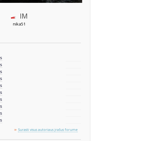
IM
nika51
is
is
is
is
is
is
is
is
is
is
»
Surasti visus autoriaus įrašus forume