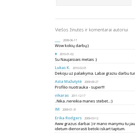
Viešos žinutės ir komentarai autoriui
___
2009-06-17
Wow kokių darbų:)
♠
2010-01-02
Su Naujaisiais metais :)
Lukas K.
2010-02-01
Dekoju uz palaikyma. Labai graziu darbu tur
Asta Mažutytė
2009-09-27
Profilio nuotrauka - super!!!
vikaras
2011-12-17
..Nika..nereikia manes stebet...:)
IM
2009-01-31
Erika Rodgers
2009-03-12
Aww grazus darbai :) ir mano manymu tu jau 
idetum dienorasti betoki iskart taptum.