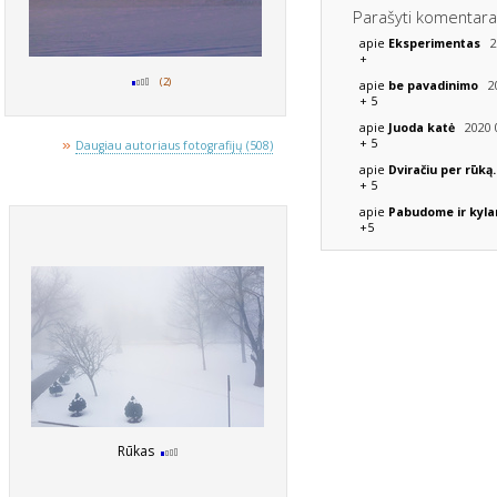
Parašyti komentara
20
apie
Eksperimentas
+
(2)
20
apie
be pavadinimo
+ 5
2020 0
apie
Juoda katė
»
+ 5
Daugiau autoriaus fotografijų (508)
apie
Dviračiu per rūką.
+ 5
apie
Pabudome ir kyl
+5
Rūkas