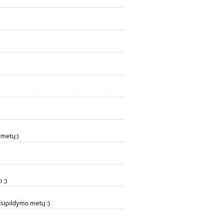
 metų:)
 ;)
išsipildymo metų :)