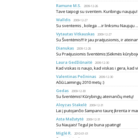
Ramune M.S.
2009-12-26
Tave taipogi su sventem. Kuribingu naujuju!
Walldis
2009-12-27
Su sventemis , kolega ....ir linksmu Naujuju ..
Vytautas Vitkauskas
2009-12-27
Su Šventėmis!!! Ir jau praėjusiomis, ir ateinanč
Dianukas
2009-12-28
Su Praėjusiomis šventėmis:)Sėkmės kūryboje
Laura Gedžiūnaitė
2009-12-30
Kad viskas is naujo, kad viskas i gera, kad vi
Valentinas Pečininas
2009-12-30
Ačiū.Laimingų 2010 metų :)
Gedas
2009-12-30
Su šventėmis! Кūrybingų ateinančių metų!
Aloyzas Stakelė
2009-12-31
Lai į putojančio šampano taurę įkrenta ir m
Asta Mažutytė
2009-12-31
Su Naujais! Tegul jie buna ypatingi!
Miglė R.
2010-01-01