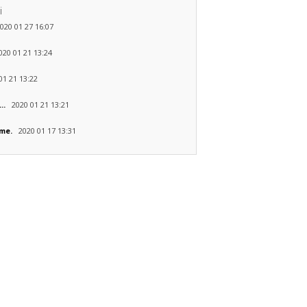
i
20 01 27 16:07
20 01 21 13:24
1 21 13:22
2020 01 21 13:21
...
2020 01 17 13:31
ame.