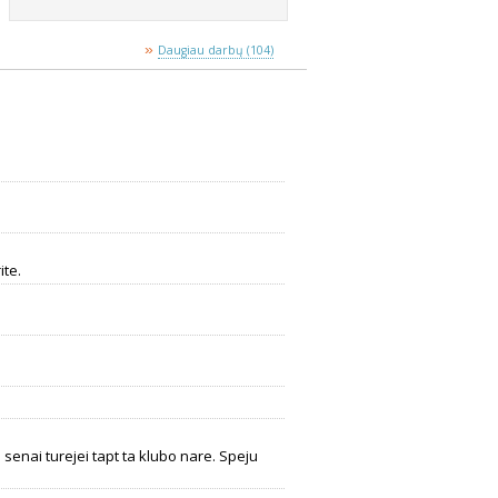
»
Daugiau darbų (104)
ite.
senai turejei tapt ta klubo nare. Speju