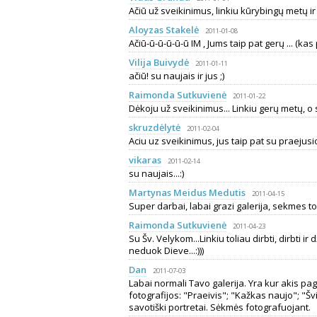
Ačiū už sveikinimus, linkiu kūrybingų metų ir 
Aloyzas Stakelė
2011-01-08
Ačiū-ū-ū-ū-ū-ū IM , Jums taip pat gerų ... (kas 
Vilija Buivydė
2011-01-11
ačiū! su naujais ir jus ;)
Raimonda Sutkuvienė
2011-01-22
Dėkoju už sveikinimus... Linkiu gerų metų, o 
skruzdėlytė
2011-02-04
Aciu uz sveikinimus, jus taip pat su praejus
vikaras
2011-02-14
su naujais...:)
Martynas Meidus Medutis
2011-04-15
Super darbai, labai grazi galerija, sekmes t
Raimonda Sutkuvienė
2011-04-23
Su Šv. Velykom...Linkiu toliau dirbti, dirbti ir 
neduok Dieve...:)))
Dan
2011-07-03
Labai normali Tavo galerija. Yra kur akis pa
fotografijos: "Praeivis"; "Kažkas naujo"; "Šv
savotiški portretai. Sėkmės fotografuojant.