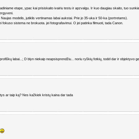
niame etape, ypac kai prisiskaito ivairiu testu ir apzvalgu. Ir kuo daugiau skaito, tuo sunkiau 
pergyveni.
ujas modelis, jutiklis vertinamas labai aukstai. Prie jo 35-uka ir 50-ka (portretams).
 fokuso sistema ne brokuota. jei fotografavimui. O jei patinka filmuoti, tada Canon.
profiškų labai...; D blyn niekaip neapsisprendžiu... noriu ryškių fotkių, todėl dar ir objektyvo g
tys ar taip ką? Nes kažkiek kristų kaina dar tada