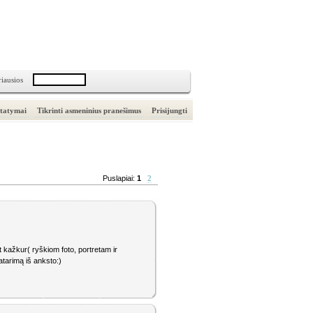
riausios
statymai
Tikrinti asmeninius pranešimus
Prisijungti
Puslapiai:
1
2
lt kažkur( ryškiom foto, portretam ir
atarimą iš anksto:)