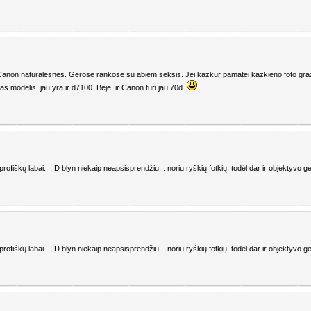
Canon naturalesnes. Gerose rankose su abiem seksis. Jei kazkur pamatei kazkieno foto gra
s modelis, jau yra ir d7100. Beje, ir Canon turi jau 70d.
.
profiškų labai...; D blyn niekaip neapsisprendžiu... noriu ryškių fotkių, todėl dar ir objektyvo g
profiškų labai...; D blyn niekaip neapsisprendžiu... noriu ryškių fotkių, todėl dar ir objektyvo g