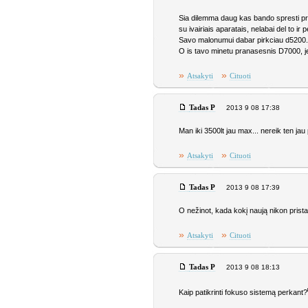
Sia dilemma daug kas bando spresti pradi
su ivairiais aparatais, nelabai del to ir 
Savo malonumui dabar pirkciau d5200. Na
O is tavo minetu pranasesnis D7000, jei
»
»
Atsakyti
Cituoti
Tadas P
2013 9 08 17:38
Man iki 3500lt jau max... nereik ten jau 
»
»
Atsakyti
Cituoti
Tadas P
2013 9 08 17:39
O nežinot, kada kokį naują nikon prista
»
»
Atsakyti
Cituoti
Tadas P
2013 9 08 18:13
Kaip patikrinti fokuso sistemą perkant?