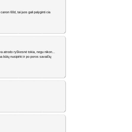
non 60d, tai juos gali palyginti cia
lva atrodo ryškesnė tokia, negu nikon...
na būtų nusipirkt ir po poros savaičių