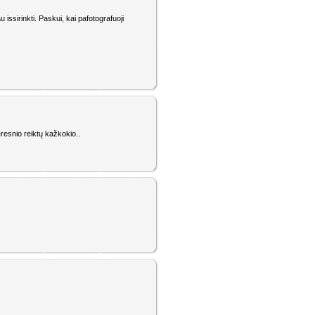
issirinkti. Paskui, kai pafotografuoji
eresnio reiktų kažkokio..