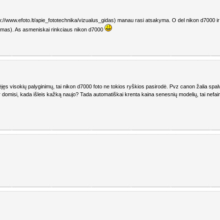
p://www.efoto.lt/apie_fototechnika/vizualus_gidas) manau rasi atsakyma. O del nikon d7000 ir ca
inimas). As asmeniskai rinkciaus nikon d7000
ūrėjęs visokių palyginimų, tai nikon d7000 foto ne tokios ryškios pasirodė. Pvz canon žalia spa
iją ir domisi, kada išleis kažką naujo? Tada automatiškai krenta kaina senesnių modelių, tai nefai