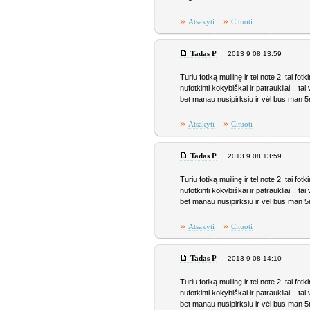
»
»
Atsakyti
Cituoti
Tadas P
2013 9 08 13:59
Turiu fotiką muilinę ir tel note 2, tai 
nufotkinti kokybiškai ir patraukliai... t
bet manau nusipirksiu ir vėl bus man 5m
»
»
Atsakyti
Cituoti
Tadas P
2013 9 08 13:59
Turiu fotiką muilinę ir tel note 2, tai 
nufotkinti kokybiškai ir patraukliai... t
bet manau nusipirksiu ir vėl bus man 5m
»
»
Atsakyti
Cituoti
Tadas P
2013 9 08 14:10
Turiu fotiką muilinę ir tel note 2, tai 
nufotkinti kokybiškai ir patraukliai... t
bet manau nusipirksiu ir vėl bus man 5m