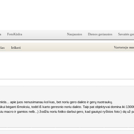
a
FotoKūdra
Naujausios
Dienos geriausios
Savaitės ge
Vartotojo nu
šas
Ieškoti
rinktis... apie juos nenusimanau kol kas, bet noriu gero daikto ir gerų nuotraukų.
laikui bėgant išmoksiu, todėl iš karto geresnio noriu daikto. Taip pat objektyvai domina iki 1300
u macro ir gamtos nelb...) žodžiu noriu fotiko darbui gero, kad gautųsi ryškios foto:) dq už p