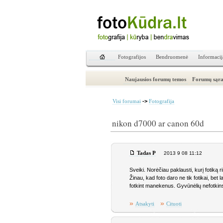
Fotografijos
Bendruomenė
Informacij
Naujausios forumų temos
Forumų sąra
->
Visi forumai
Fotografija
nikon d7000 ar canon 60d
Tadas P
2013 9 08 11:12
Sveiki. Norėčiau paklausti, kurį fotiką 
Žinau, kad foto daro ne tik fotikai, bet 
fotkint manekenus. Gyvūnėlių nefotkinsi
»
»
Atsakyti
Cituoti