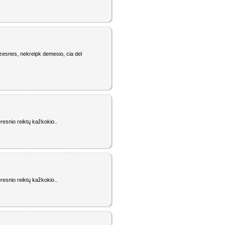
zesnes, nekreipk demesio, cia del
eresnio reiktų kažkokio..
eresnio reiktų kažkokio..