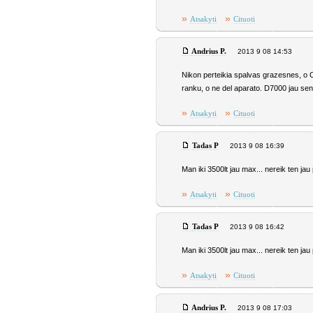
»
»
Atsakyti
Cituoti
Andrius P.
2013 9 08 14:53
Nikon perteikia spalvas grazesnes, o 
ranku, o ne del aparato. D7000 jau sena
»
»
Atsakyti
Cituoti
Tadas P
2013 9 08 16:39
Man iki 3500lt jau max... nereik ten jau 
»
»
Atsakyti
Cituoti
Tadas P
2013 9 08 16:42
Man iki 3500lt jau max... nereik ten jau 
»
»
Atsakyti
Cituoti
Andrius P.
2013 9 08 17:03