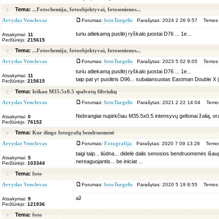
Tema:
...Fotochemija, fotoobjektyvai, fotosenienos...
Arvydas Venclovas
Forumas:
fotoTurgelis
Parašytas: 2024 2 26 9:57 Temos 
turiu atliekamą puslitrį ryškalo juostai D76 ... 1e...
Atsakymai:
11
Peržiūrėjo:
215615
Tema:
...Fotochemija, fotoobjektyvai, fotosenienos...
Arvydas Venclovas
Forumas:
fotoTurgelis
Parašytas: 2023 5 02 9:05 Temos 
turiu atliekamą puslitrį ryškalo juostai D76 ... 1e...
Atsakymai:
11
taip pat yr puslitris D96... subalansuotas Eastman Double X (5
Peržiūrėjo:
215615
Tema:
Ieškau M35.5x0.5 spalvotų filtriukų
Arvydas Venclovas
Forumas:
fotoTurgelis
Parašytas: 2021 2 22 14:04 Temos
Nebrangiai nupirkčiau M35.5x0.5 intensyvų geltonai žalią, or
Atsakymai:
0
Peržiūrėjo:
76152
Tema:
Kur dingo fotografų bendruomenė
Arvydas Venclovas
Forumas:
Fotografija
Parašytas: 2020 7 09 13:28 Temos
taigi taip... liūdna... didelė dalis senosios bendruomenės iš
Atsakymai:
5
nereaguojantis... be iniciat ...
Peržiūrėjo:
103344
Tema:
foto
Arvydas Venclovas
Forumas:
fotoTurgelis
Parašytas: 2020 5 19 8:55 Temos 
až
Atsakymai:
9
Peržiūrėjo:
121936
Tema:
foto