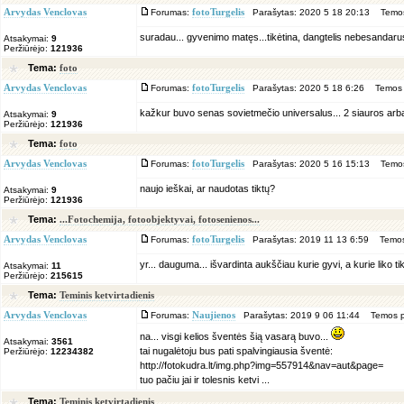
Arvydas Venclovas
Forumas:
fotoTurgelis
Parašytas: 2020 5 18 20:13 Temos
suradau... gyvenimo matęs...tikėtina, dangtelis nebesandarus (v
Atsakymai:
9
Peržiūrėjo:
121936
Tema:
foto
Arvydas Venclovas
Forumas:
fotoTurgelis
Parašytas: 2020 5 18 6:26 Temos 
kažkur buvo senas sovietmečio universalus... 2 siauros arba 1 p
Atsakymai:
9
Peržiūrėjo:
121936
Tema:
foto
Arvydas Venclovas
Forumas:
fotoTurgelis
Parašytas: 2020 5 16 15:13 Temos
naujo ieškai, ar naudotas tiktų?
Atsakymai:
9
Peržiūrėjo:
121936
Tema:
...Fotochemija, fotoobjektyvai, fotosenienos...
Arvydas Venclovas
Forumas:
fotoTurgelis
Parašytas: 2019 11 13 6:59 Temos
yr... dauguma... išvardinta aukščiau kurie gyvi, a kurie liko t
Atsakymai:
11
Peržiūrėjo:
215615
Tema:
Teminis ketvirtadienis
Arvydas Venclovas
Forumas:
Naujienos
Parašytas: 2019 9 06 11:44 Temos p
na... visgi kelios šventės šią vasarą buvo...
Atsakymai:
3561
tai nugalėtoju bus pati spalvingiausia šventė:
Peržiūrėjo:
12234382
http://fotokudra.lt/img.php?img=557914&nav=aut&page=
tuo pačiu jai ir tolesnis ketvi ...
Tema:
Teminis ketvirtadienis