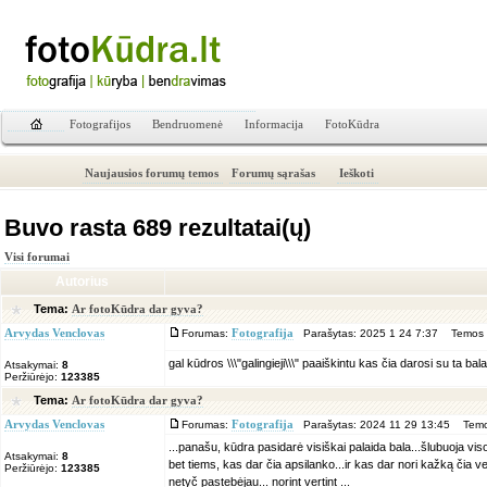
Fotografijos
Bendruomenė
Informacija
FotoKūdra
Naujausios forumų temos
Forumų sąrašas
Ieškoti
Buvo rasta 689 rezultatai(ų)
Visi forumai
Autorius
Tema:
Ar fotoKūdra dar gyva?
Arvydas Venclovas
Forumas:
Fotografija
Parašytas: 2025 1 24 7:37 Temos 
gal kūdros \\\"galingieji\\\" paaiškintu kas čia darosi su ta bala
Atsakymai:
8
Peržiūrėjo:
123385
Tema:
Ar fotoKūdra dar gyva?
Arvydas Venclovas
Forumas:
Fotografija
Parašytas: 2024 11 29 13:45 Temo
...panašu, kūdra pasidarė visiškai palaida bala...šlubuoja vi
Atsakymai:
8
bet tiems, kas dar čia apsilanko...ir kas dar nori kažką čia vei
Peržiūrėjo:
123385
netyč pastebėjau... norint vertint ...