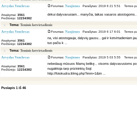
Arvydas Venclovas
Forumas:
Naujienos
Parašytas: 2019 6 21 5:51 Temos pa
dėkui dalyvavusiam... manyčia, laikas vasaros atostogoms... iki
Atsakymai:
3561
Peržiūrėjo:
12234382
Tema:
Teminis ketvirtadienis
Arvydas Venclovas
Forumas:
Naujienos
Parašytas: 2019 6 17 6:01 Temos pa
na, visi atostogauja, dalyvių gausu... gal ir ketvirtadieniam 
Atsakymai:
3561
tuo pačiu k ...
Peržiūrėjo:
12234382
Tema:
Teminis ketvirtadienis
Arvydas Venclovas
Forumas:
Naujienos
Parašytas: 2019 5 03 5:55 Temos pa
nebedaug mūsuos Mamų belikę... visoms dalyvavusioms po priz
Atsakymai:
3561
nugalėtoja tarp prizininkių šioji:
Peržiūrėjo:
12234382
http://fotokudra.lt/img.php?imm=1&im ...
Puslapis
1
iš
46