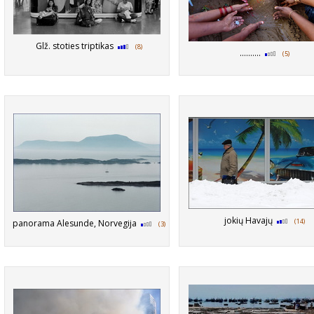
Glž. stoties triptikas
(8)
..........
(5)
jokių Havajų
(14)
panorama Alesunde, Norvegija
(3)