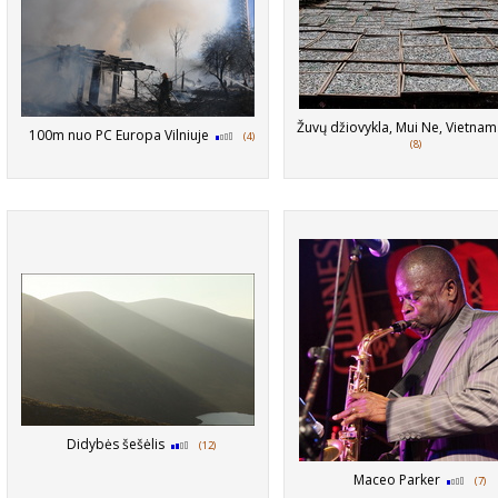
Žuvų džiovykla, Mui Ne, Vietna
100m nuo PC Europa Vilniuje
(4)
(8)
Didybės šešėlis
(12)
Maceo Parker
(7)