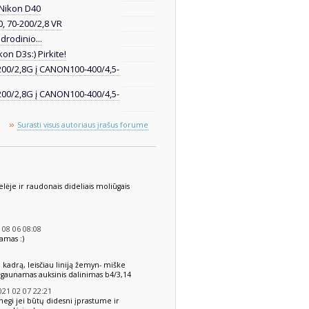
 Nikon D40
, 70-200/2,8 VR
rodinio...
on D3s:) Pirkite!
200/2,8G į CANON100-400/4,5-
200/2,8G į CANON100-400/4,5-
»
Surasti visus autoriaus įrašus forume
telėje ir raudonais dideliais moliūgais
08 06 08:08
amas :)
au kadrą, leisčiau liniją žemyn- miške
ir gaunamas auksinis dalinimas b4/3,14
21 02 07 22:21
negi jei būtų didesni įprastume ir