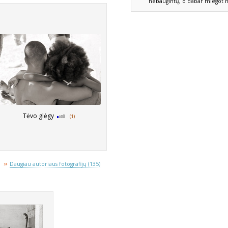
nebaugintų, o dabar miegot ne
Tėvo glėgy
(1)
»
Daugiau autoriaus fotografijų (135)