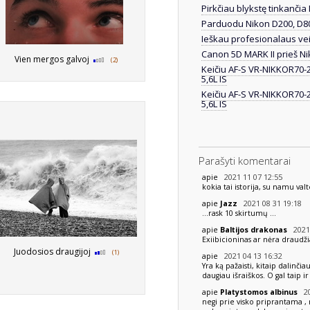
Pirkčiau blykstę tinkančia
Parduodu Nikon D200, D80
Ieškau profesionalaus veid
Canon 5D MARK II prieš Nik
Vien mergos galvoj
(2)
Keičiu AF-S VR-NIKKOR70-
5,6L IS
Keičiu AF-S VR-NIKKOR70-
5,6L IS
Parašyti komentarai
2021 11 07 12:55
apie
kokia tai istorija, su namu val
2021 08 31 19:18
apie
Jazz
...rask 10 skirtumų ...
2021 
apie
Baltijos drakonas
Exiibicioninas ar nėra draudži
Juodosios draugijoj
(1)
2021 04 13 16:32
apie
Yra ką pažaisti, kitaip dalinči
daugiau išraiškos. O gal taip 
20
apie
Platystomos albinus
negi prie visko priprantama , 