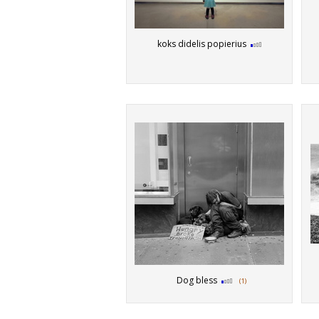
koks didelis popierius
Dog bless
(1)