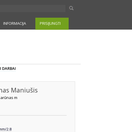
INFORMACIJA
PRISIJUNGTI
I DARBAI
as Maniušis
arūnas m
mm/2.8