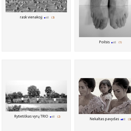
rask vienakojį
(3)
Poilsis
(1)
Rytietiškas vyrų TRIO
(2)
Nekaltas pavydas
(3)