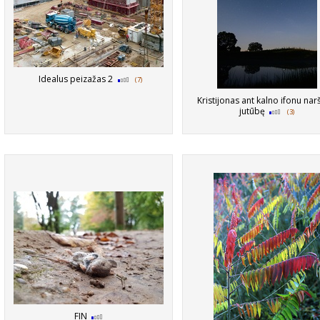
Idealus peizažas 2
(7)
Kristijonas ant kalno ifonu na
jutūbę
(3)
FIN