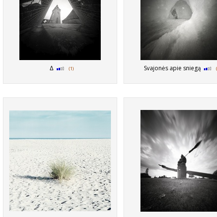
Δ
Svajonės apie sniegą
(1)