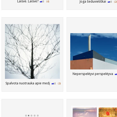
Laisvė. Laisvė?
Joga šeduvietiškai
(4)
(2)
Neperspektyvi perspektyva
Spalvota nuotrauka apie medį
(3)