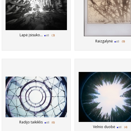
Lapė įsisuko...
(3)
Raizgalynė
(9)
Radijo taikiklis
(6)
Velnio duobė
(4)