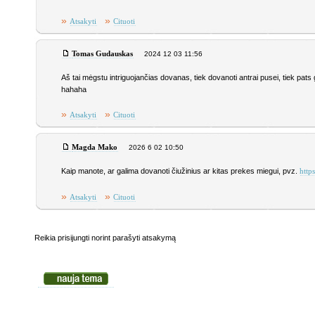
»
»
Atsakyti
Cituoti
Tomas Gudauskas
2024 12 03 11:56
Aš tai mėgstu intriguojančias dovanas, tiek dovanoti antrai pusei, tiek pa
hahaha
»
»
Atsakyti
Cituoti
Magda Mako
2026 6 02 10:50
Kaip manote, ar galima dovanoti čiužinius ar kitas prekes miegui, pvz.
https
»
»
Atsakyti
Cituoti
Reikia prisijungti norint parašyti atsakymą