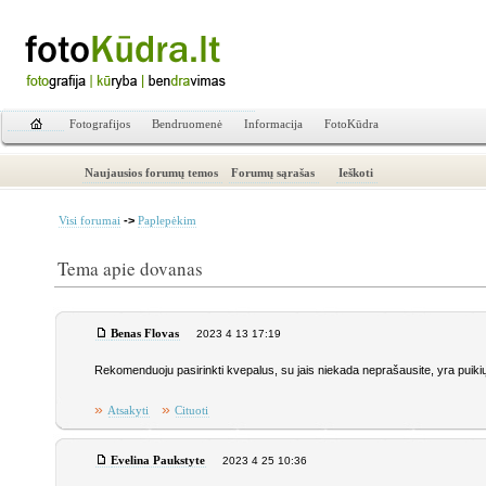
Fotografijos
Bendruomenė
Informacija
FotoKūdra
Naujausios forumų temos
Forumų sąrašas
Ieškoti
->
Visi forumai
Paplepėkim
Tema apie dovanas
Benas Flovas
2023 4 13 17:19
Rekomenduoju pasirinkti kvepalus, su jais niekada neprašausite, yra puik
»
»
Atsakyti
Cituoti
Evelina Paukstyte
2023 4 25 10:36