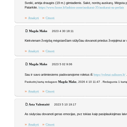
Sveiki, artėja draugės (19 m.) gimtadienis. Sakė, norėtų auskarų. Mėgsta pa
Patarkite.
https://www.fzone.lt/fashion-zone/auskarai-35/auskarai-su-perlais
»
»
Atsakyti
Cituoti
Magda Mako
2023 4 30 18:11
Kiekvienam žvejybą mėgstančiam siūlyčiau dovanoti priedus žvejojimui ar
»
»
Atsakyti
Cituoti
Magda Mako
2023 5 02 9:06
Sau ir savo artimiesiems padovanojome roletus iš
.
https://roletai-zaliuzes.lt/
Paskutinį kartą redagavo
Magda Mako
, 2026 4 10 11:47 . Redaguota 1 kart
»
»
Atsakyti
Cituoti
Asta Valentaitė
2023 5 10 19:17
As siulyciau dovanoti geras emocijas, pvz tokias kaip pasiplaukiojimas laivu
»
»
Atsakyti
Cituoti