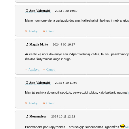
Asta Valentaitė
2023 8 20 16:40
Mano nuomone viena geriausiu dovanu, kai ieskai simbolines ir nebrangios yr
»
»
Atsakyti
Cituoti
Magda Mako
2024 4 06 16:17
Ar esate ką nors dovanoję sau ? Apart kelionių ? Mes, tai sau pasidovanoj
išlaidos šildymui vis auga ir auga...
»
»
Atsakyti
Cituoti
Asta Valentaitė
2024 5 19 11:59
Man tai patinka dovanoti ispudziu, pavyzdziui tokius, kaip baidariu nuoma
»
»
Atsakyti
Cituoti
Momentfoto
2024 10 11 12:22
Padovanokit porų apyrankes. Tarpusavyje suderinamas, ilgaamžes
ht