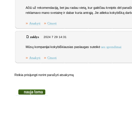
Ačiū už rekomendaciją, bet jau radau vietą, kur galėčiau kreiptis dėl panaš
reklamavo mano svetainę ir dabar kuria antrąją. Jie atlieka kokybišką darbą 
»
»
Atsakyti
Cituoti
zuklys
2024 7 29 14:31
Mūsų kompanijai kokybiškiausias paslaugas suteikė
seo sprendimai
»
»
Atsakyti
Cituoti
Reikia prisijungti norint parašyti atsakymą