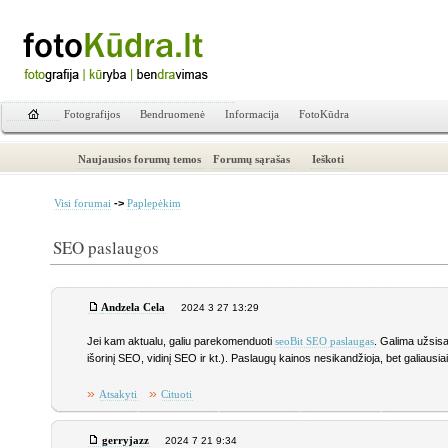
Fotografijos
Bendruomenė
Informacija
FotoKūdra
Naujausios forumų temos
Forumų sąrašas
Ieškoti
->
Visi forumai
Paplepėkim
SEO paslaugos
Andzela Cela
2024 3 27 13:29
Jei kam aktualu, galiu parekomenduoti
. Galima užsisa
seoBit SEO paslaugas
išorinį SEO, vidinį SEO ir kt.). Paslaugų kainos nesikandžioja, bet galiausi
»
»
Atsakyti
Cituoti
gerryjazz
2024 7 21 9:34