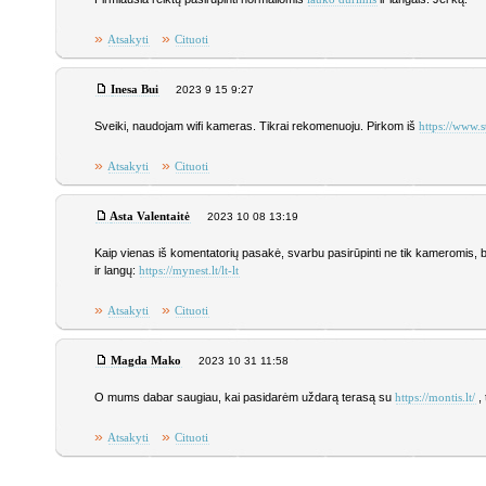
»
»
Atsakyti
Cituoti
Inesa Bui
2023 9 15 9:27
Sveiki, naudojam wifi kameras. Tikrai rekomenuoju. Pirkom iš
https://www.s
»
»
Atsakyti
Cituoti
Asta Valentaitė
2023 10 08 13:19
Kaip vienas iš komentatorių pasakė, svarbu pasirūpinti ne tik kameromis, be
ir langų:
https://mynest.lt/lt-lt
»
»
Atsakyti
Cituoti
Magda Mako
2023 10 31 11:58
O mums dabar saugiau, kai pasidarėm uždarą terasą su
,
https://montis.lt/
»
»
Atsakyti
Cituoti