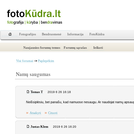
Fotografijos
Bendruomenė
Informacija
FotoKūdra
Naujausios forumų temos
Forumų sąrašas
Ieškoti
->
Visi forumai
Paplepėkim
Namų saugumas
Tomas T
2019 6 26 16:18
Neišsiplėsiu, bet panašu, kad namuose nesaugu. Ar naudojat namų apsa
»
»
Atsakyti
Cituoti
Justas Klem
2019 6 26 16:20