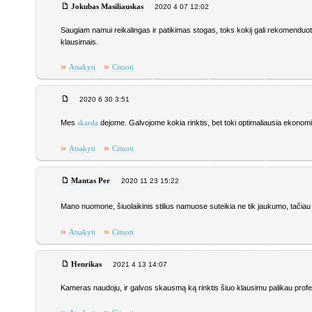
Jokubas Masiliauskas
2020 4 07 12:02
Saugiam namui reikalingas ir patikimas stogas, toks kokiį gali rekomenduo
klausimais.
»
»
Atsakyti
Cituoti
2020 6 30 3:51
Mes
dejome. Galvojome kokia rinktis, bet toki optimaliausia ekonomi
skarda
»
»
Atsakyti
Cituoti
Mantas Per
2020 11 23 15:22
Mano nuomone, šiuolaikinis stilius namuose suteikia ne tik jaukumo, tačia
»
»
Atsakyti
Cituoti
Henrikas
2021 4 13 14:07
Kameras naudoju, ir galvos skausmą ką rinktis šiuo klausimu palikau prof