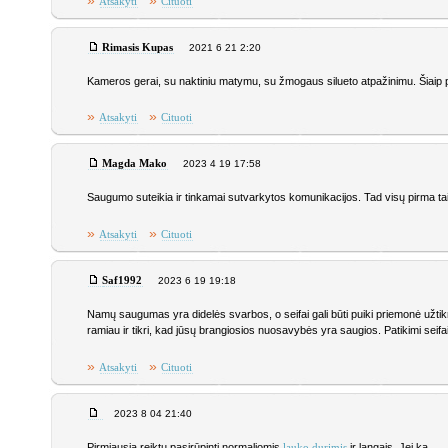
»
»
Atsakyti
Cituoti
Rimasis Kupas
2021 6 21 2:20
Kameros gerai, su naktiniu matymu, su žmogaus silueto atpažinimu. Šiaip p
»
»
Atsakyti
Cituoti
Magda Mako
2023 4 19 17:58
Saugumo suteikia ir tinkamai sutvarkytos komunikacijos. Tad visų pirma ta
»
»
Atsakyti
Cituoti
Saf1992
2023 6 19 19:18
Namų saugumas yra didelės svarbos, o seifai gali būti puiki priemonė užtikr
ramiau ir tikri, kad jūsų brangiosios nuosavybės yra saugios. Patikimi seifa
»
»
Atsakyti
Cituoti
2023 8 04 21:40
Pirmiausia reiktų pasirūpinti normaliomis
ir langais. Jei ką.
lauko durimis