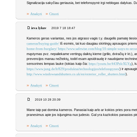
Signalizacija sakyčiau geriausia, bet telefonspynė irgi neblogas dalykas. 
»
»
Atsakyti
Cituoti
ieva lykuv
2019 7 18 18:47
Kameros geras variantas, nes jos atgraso vagis t.y. daugelis pamatę tiesi
Iš esmės, tai kuo daugiau skirtingų apsaugos priem
cameras/buying-guide/
home-from-burglary/
https://www.safewise.com/blog/10-simple-ways-to-sec
mąstymas pvz. nepaliekame vertingų daiktų kieme (grilio, dviračių ir kt.),
prevencijos manau nežtektų, todėl esam apsidraudę ir naudojame technines 
sensorines lempas lauke (tokias kaip čia:
), 
https://youtu.be/443PzlcXLYg
) ir apsaug
https://www.jung.de/lt/829/produktai/technologijos/telefonspynes/
).
http://www.windowsandshutters.co.uk/en/exterior_roller_shutters.html
»
»
Atsakyti
Cituoti
2019 10 28 20:39
Mane taip pat domina kameros. Panasiai kaip arlo ar kokios pries pora metu 
pranesimus apie jos isijungima nuo judesio. Gal yra kazkokios panasios p
»
»
Atsakyti
Cituoti