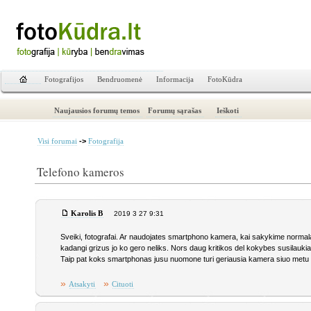
Fotografijos
Bendruomenė
Informacija
FotoKūdra
Naujausios forumų temos
Forumų sąrašas
Ieškoti
->
Visi forumai
Fotografija
Telefono kameros
Karolis B
2019 3 27 9:31
Sveiki, fotografai. Ar naudojates smartphono kamera, kai sakykime normal
kadangi grizus jo ko gero neliks. Nors daug kritikos del kokybes susilaukia
Taip pat koks smartphonas jusu nuomone turi geriausia kamera siuo metu 
»
»
Atsakyti
Cituoti