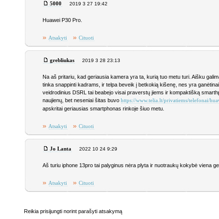
5000
2019 3 27 19:42
Huawei P30 Pro.
»
»
Atsakyti
Cituoti
grebliukas
2019 3 28 23:13
Na aš pritariu, kad geriausia kamera yra ta, kurią tuo metu turi. Aišku galim
tinka snappinti kadrams, ir telpa beveik į betkokią kišenę, nes yra ganėtin
veidrodinius DSRL tai beabejo visai praverstų jiems ir kompaktišką smarth
naujienų, bet neseniai šitas buvo
https://www.telia.lt/privatiems/telefonai/h
apskritai geriausias smartphonas rinkoje šiuo metu.
»
»
Atsakyti
Cituoti
Jo Lanta
2022 10 24 9:29
Aš turiu iphone 13pro tai palyginus nėra plyta ir nuotraukų kokybė viena ger
»
»
Atsakyti
Cituoti
Reikia prisijungti norint parašyti atsakymą