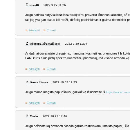
otas48
2022 9 27 11:26
Jeigu patinka aktyviai leisti laisvalaikį tikrai praverst išmanus laikrodis, aš 
tai, jog yra gan platus laikrodžių dirželių pasirinkimas ir galima derinti tiek 
»
»
Atsakyti
Cituoti
infotorx1@gmail.com
2022 9 30 11:04
Ar dažnai dovanojate draugėms, mamoms kosmetines priemones? Ir koki
PARI kuris siūlo platų spektrą kosmetinių priemonių, tad visada atrandu ką
»
»
Atsakyti
Cituoti
Benas Flovas
2022 10 03 19:33
Jeigu mama mėgsta papuošalus, gal kažką išsirinksite iš
https://www.fzone.
»
»
Atsakyti
Cituoti
Merlo
2022 10 22 17:46
Jeigu nežinote ką dovanoti, visada galima rasti tinkamų maisto papildų, čia