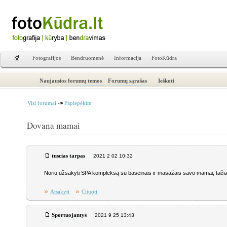
Fotografijos
Bendruomenė
Informacija
FotoKūdra
Naujausios forumų temos
Forumų sąrašas
Ieškoti
->
Visi forumai
Paplepėkim
Dovana mamai
tuscias tarpas
2021 2 02 10:32
Noriu užsakyti SPA kompleksą su baseinais ir masažais savo mamai, tačiau
»
»
Atsakyti
Cituoti
Sportuojantys
2021 9 25 13:43