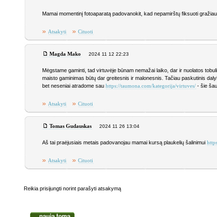
Mamai momentinį fotoaparatą padovanokit, kad nepamirštų fiksuoti gražia
»
»
Atsakyti
Cituoti
Magda Mako
2024 11 12 22:23
Mėgstame gaminti, tad virtuvėje būnam nemažai laiko, dar ir nuolatos tob
maisto gaminimas būtų dar greitesnis ir malonesnis. Tačiau paskutinis dalyk
bet neseniai atradome sau
- šie šau
https://taumona.com/kategorija/virtuves/
»
»
Atsakyti
Cituoti
Tomas Gudauskas
2024 11 26 13:04
Aš tai praėjusiais metais padovanojau mamai kursą plaukelių šalinimui
http
»
»
Atsakyti
Cituoti
Reikia prisijungti norint parašyti atsakymą