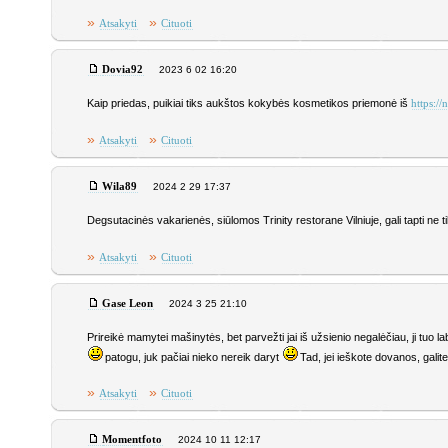
»
»
Atsakyti
Cituoti
Dovia92
2023 6 02 16:20
Kaip priedas, puikiai tiks aukštos kokybės kosmetikos priemonė iš
https:/
»
»
Atsakyti
Cituoti
Wila89
2024 2 29 17:37
Degsutacinės vakarienės, siūlomos Trinity restorane Vilniuje, gali tapti ne t
»
»
Atsakyti
Cituoti
Gase Leon
2024 3 25 21:10
Prireikė mamytei mašinytės, bet parvežti jai iš užsienio negalėčiau, ji tuo 
patogu, juk pačiai nieko nereik daryt
Tad, jei ieškote dovanos, galite 
»
»
Atsakyti
Cituoti
Momentfoto
2024 10 11 12:17