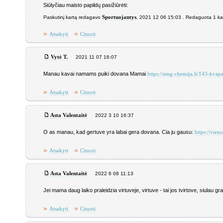
Siūlyčiau maisto papildų pasižiūrėti:
Paskutinį kartą redagavo
Sportuojantys
, 2021 12 06 15:03 . Redaguota 1 ka
»
»
Atsakyti
Cituoti
Vytė T.
2021 11 07 16:07
Manau kavai namams puiki dovana Mamai
https://amg-chemija.lt/143-kva
»
»
Atsakyti
Cituoti
Asta Valentaitė
2022 3 10 16:37
O as manau, kad gertuve yra labai gera dovana. Cia ju gausu:
https://vien
»
»
Atsakyti
Cituoti
Asta Valentaitė
2022 6 08 11:13
Jei mama daug laiko praleidzia virtuveje, virtuve - tai jos tvirtove, siulau gr
»
»
Atsakyti
Cituoti