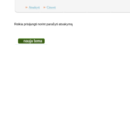
»
»
Atsakyti
Cituoti
Reikia prisijungti norint parašyti atsakymą