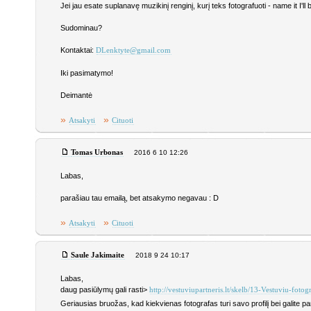
Jei jau esate suplanavę muzikinį renginį, kurį teks fotografuoti - name it I'll
Sudominau?
Kontaktai:
DLenktyte@gmail.com
Iki pasimatymo!
Deimantė
»
»
Atsakyti
Cituoti
Tomas Urbonas
2016 6 10 12:26
Labas,
parašiau tau emailą, bet atsakymo negavau : D
»
»
Atsakyti
Cituoti
Saule Jakimaite
2018 9 24 10:17
Labas,
daug pasiūlymų gali rasti>
http://vestuviupartneris.lt/skelb/13-Vestuviu-fotog
Geriausias bruožas, kad kiekvienas fotografas turi savo profilį bei galite pam