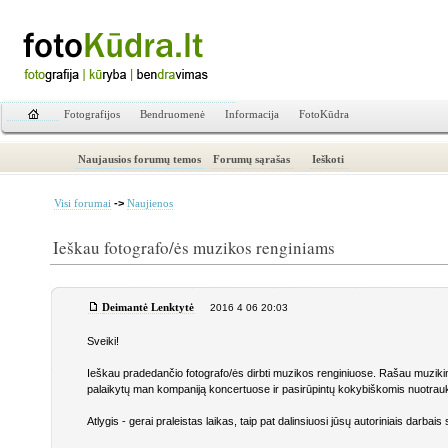
Fotografijos
Bendruomenė
Informacija
FotoKūdra
Naujausios forumų temos
Forumų sąrašas
Ieškoti
->
Visi forumai
Naujienos
Ieškau fotografo/ės muzikos renginiams
Deimantė Lenktytė
2016 4 06 20:03
Sveiki!
Ieškau pradedančio fotografo/ės dirbti muzikos renginiuose. Rašau muzik
palaikytų man kompaniją koncertuose ir pasirūpintų kokybiškomis nuotrau
Atlygis - gerai praleistas laikas, taip pat dalinsiuosi jūsų autoriniais darba