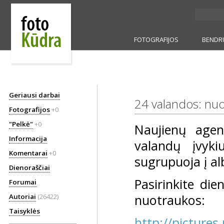
FOTOGRAFIJOS
BENDR
Geriausi darbai
24 valandos: nuo
Fotografijos
+0
"Pelkė"
+0
Naujienų agen
Informacija
valandų įvyki
Komentarai
+0
sugrupuoja į a
Dienoraščiai
Pasirinkite die
Forumai
nuotraukos:
Autoriai
(26422)
Taisyklės
http://pictures