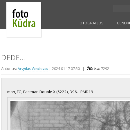
FOTOGRAFIJOS
BENDR
DEDE...
Autorius:
|
2024 01 17 07:50
|
Žiūrėta:
7292
Arvydas Venclovas
mon, FG, Eastman Double X (5222), D96... PMD19