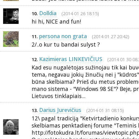
Dolldia
(2014 01 26 18:15)
10.
hi hi, NICE and fun!
persona non grata
(2014 01 27 20:42)
11.
2/..o kur tu bandai sulyst ?
Kazimieras LINKEVIČIUS
(2014 01 30 08:
12.
Kad esu nugalėtojas sužinojau tik kai bu
tema, negavau jokių žinučių nei į "kūdros" n
būna skelbiama? Prieš du metus problemų
mano sistema - "Windows 98 SE"? Beje, pr
Lietuvos tinklapiais...
Darius Jurevičius
(2014 01 31 08:15)
13.
12\ pagal tradiciją "Ketvirtadienio konku
skelbiamas penktadienį forume "Teminis k
http://fotokudra.lt/forumas/viewtopic.