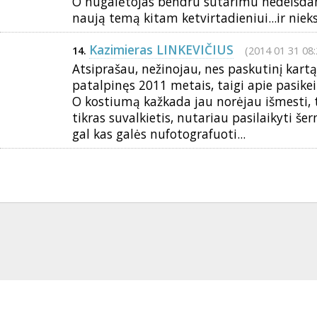
O nugalėtojas bendru sutarimu nedelsda
naują temą kitam ketvirtadieniui...ir nieks 
Kazimieras LINKEVIČIUS
(2014 01 31 08:
14.
Atsiprašau, nežinojau, nes paskutinį kartą
patalpinęs 2011 metais, taigi apie pasikei
O kostiumą kažkada jau norėjau išmesti, 
tikras suvalkietis, nutariau pasilaikyti š
gal kas galės nufotografuoti...