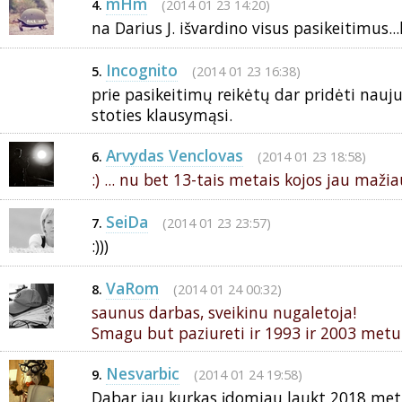
mHm
(2014 01 23 14:20)
4.
na Darius J. išvardino visus pasikeitimus...
Incognito
(2014 01 23 16:38)
5.
prie pasikeitimų reikėtų dar pridėti naujus
stoties klausymąsi.
Arvydas Venclovas
(2014 01 23 18:58)
6.
:) ... nu bet 13-tais metais kojos jau mažiau
SeiDa
(2014 01 23 23:57)
7.
:)))
VaRom
(2014 01 24 00:32)
8.
saunus darbas, sveikinu nugaletoja!
Smagu but paziureti ir 1993 ir 2003 metu 
Nesvarbic
(2014 01 24 19:58)
9.
Dabar jau kurkas įdomiau laukt 2018 metų