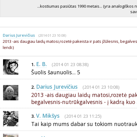
...kostiumas pasiūtas 1990 metais... (yra analogiškos n
sav
Darius Jurevičius
(2014 01 23 10:08)
2013 -ais daugiau laidų matosi,rozetė pakeista ir pats įžūlesnis, begalve
lendi:)
E. B.
(2014 01 23 08:38)
1.
Šuolis šaunuolis... 5
Darius Jurevičius
(2014 01 23 10:08)
2.
2013 -ais daugiau laidų matosi,rozetė pake
begalvesnis-nutrūkgalvesnis - į kadrą kuo 
V. Mikšys
(2014 01 23 11:25)
3.
Tai kaip mums dabar su tokiom nuotrauko