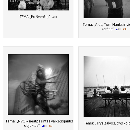
TEMA „Po švenčių“
Tema: „Alus, Tom Hanks ir vi
karštis“
(3)
Tema: „NVO – neatpažintas vaikščiojantis
Tema: „Trys galvos, trys ko
objektas“
(4)