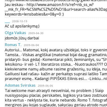
Jau ieskau - http://www.amazon.fr/s/ref=nb_ss_w?
__mk_fr_FR=%C5M%C5Z%D5%D1&url=search-alias%3Daps
keywords=lensbabies&x=0&y=0 :)
___
2008-10-19
Ač už apsilankymą:)
Olga Vaikas
2009-04-30
įdomūs Jūsų darbai
Romas T.
2009-06-04
Autoriui.... Matomai, kokį avatarą užsidėjai, toks ir gyveni
Tamsta... -Viskas angliškai (matomai bijai daug gramatini
pridaryti- bus gėda) -Komentarai pikti, žeminantys, su "S
leksikonu- ir vėl- LT literatūros stoka... -Nuotraukos???? O
kiekviename namų albume rasime gražesnių, su idėja, nuot
Gailiuosi kad rašau- kažin ar perkaitęs suprasi laiško Tam
prasmęir esmę... Kadangi PIPIŠKAS Eilinis esi..... -Linkiu....ni
Adomas Svirskas
2009-06-06
Tai welcome man atrasyti nesvelniai, no problem :) Siaip
nusisypsojau placiai, perskaites, logikos yra tavo zodziuo
kita vertus - neklysta tie, kurie nebando. Romo T. fotogr
merginos jau kojas suglaude, sakyciau geriau atrodo nu