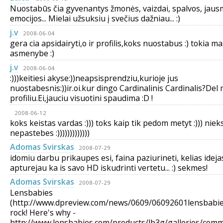
Nuostabūs čia gyvenantys žmonės, vaizdai, spalvos, jausm
emocijos... Mielai užsuksiu į svečius dažniau... :)
j.v
2008-06-04
gera cia apsidairyti,o ir profilis,koks nuostabus :) tokia ma
asmenybe :)
j.v
2008-06-04
:)))keitiesi akyse:))neapsisprendziu,kurioje jus
nuostabesnis:))ir.oi.kur dingo Cardinalinis Cardinalis?Del
profiliu.Ei,jauciu visuotini spaudima :D !
2008-06-12
koks keistas vardas :))) toks kaip tik pedom metyt :))) niek
nepastebes :)))))))))))))
Adomas Svirskas
2008-07-29
idomiu darbu prikaupes esi, faina paziurineti, kelias ideja
apturejau ka is savo HD iskudrinti vertetu... :) sekmes!
Adomas Svirskas
2008-07-29
Lensbabies
(http://www.dpreview.com/news/0609/06092601lensbabie
rock! Here's why -
http://www.lensbabies.com/products/lb3g/galleries/commer