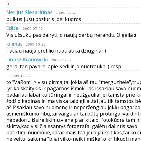
:)
Nerijus Slesariūnas
2009-07-14
puikus Jusu poziuris ,del kudros
Edita
2009-07-22
Vis užsuku pasidairyti, o naujų darbų nerandu. O gaila :(
kilimas
2009-10-22
Taciau nauja profilio nuotrauka dziugina. :)
Linosz Kranowski
2009-11-05
gerai ten pavarei apie Kedi ir jo nuotrauka :) resp.
.
2009-11-22
to "VaRom" > visų pirma,tai jokia aš tau "merguzhele",tru
lyrika skaitykis ir pagarbos išmok....aš išsakiau savo nuo
padariau labai kultūringai ir neužgauliai.jei tamsta prie k
žodžio kabinas ir ima viska taip giliai,tai jau tik tamstos bė
aš išsakiau savo nuomonę ir neperžengiau jokių pagarbo
asmeniškumo ribų,tai vargu ar tai būtų protinga įvardinti
nepadoriu išsireiškimu.vienaip ar kitaip...fotokūdra tam ir
skirta,kad visi čia esantys fotografai galėtų dalintis savo
patirtimi,nuomone,patarimais,tad jei bijai kritikos,tai ko č
ne veltui sakoma "bijai vilko-neik į mišką".o kritikuoti man