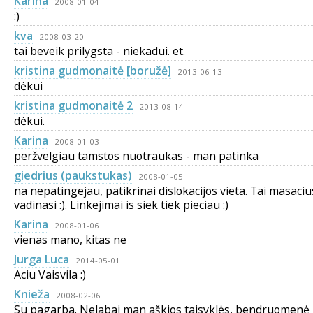
Karina
2008-01-04
:)
kva
2008-03-20
tai beveik prilygsta - niekadui. et.
kristina gudmonaitė [boružė]
2013-06-13
dėkui
kristina gudmonaitė 2
2013-08-14
dėkui.
Karina
2008-01-03
peržvelgiau tamstos nuotraukas - man patinka
giedrius (paukstukas)
2008-01-05
na nepatingejau, patikrinai dislokacijos vieta. Tai masaci
vadinasi :). Linkejimai is siek tiek pieciau :)
Karina
2008-01-06
vienas mano, kitas ne
Jurga Luca
2014-05-01
Aciu Vaisvila :)
Knieža
2008-02-06
Su pagarba. Nelabai man aškios taisyklės, bendruomenė 