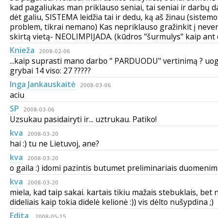
kad pagaliukas man priklauso seniai, tai seniai ir darbų 
dėt galiu, SISTEMA leidžia tai ir dedu, ką aš žinau (sistemo
problem, tikrai nemano) Kas nepriklauso gražinkit į neve
skirtą vietą- NEOLIMPIJADA. (kūdros "šurmulys" kaip ant 
Knieža
2008-02-06
...kaip suprasti mano darbo " PARDUODU" vertinimą ? uo
grybai 14 viso: 27 ?????
Inga Jankauskaitė
2008-03-06
aciu
SP
2008-03-06
Uzsukau pasidairyti ir... uztrukau. Patiko!
kva
2008-03-20
hai :) tu ne Lietuvoj, ane?
kva
2008-03-20
o gaila :) idomi pazintis butumet preliminariais duomenim 
kva
2008-03-20
miela, kad taip sakai. kartais tikiu mažais stebuklais, bet 
dideliais kaip tokia didelė kelionė :)) vis dėlto nušypdina ;)
Edita
2008-05-15