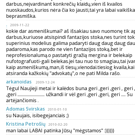
darbus,neįvardinant konkrečių klaidų,vien iš kvailos
nuoskaudos,kurios nėra čia ko jausti,tai yra labai vaikiška
beprasmiška.
.
2009-11-22
kokie dar asmeniškumai? aš išsakiau savo nuomonę tik ap
darbus,kuriuose atsispindi fantazijos stoka,nes turint tok
superinius modelius galima padaryti daug daug daug dau
padaroma,kas parodo ne vien fantazijos stoką,bet ir
neprofesionalumą.o pastatyti gražią mergina ir belekaip
nufotografuoti-gali belekas.jei tau nuo to smagiau,tai įvar
kaip asmeniškumą,man,iš tiesų,vienodai.tiesiog kvaila,kai
atsiranda kažkokių "advokatų",o ne pati Milda rašo.
arkanoidas
2009-12-24
Tėgul Naujieji metai ir kalėdos buna geri ,geri ,geri , geri 
,geri .............................. užkandi ir vėl geri ,geri ,geri, geri ..... Su
artėjančiomis .
Adomas Svirskas
2010-01-10
su Naujais, isibegejanciais ;)
Kristina Petrošių
2010-02-20
man labai LABAI patinka Jūsų "mėgstamos" :))))))