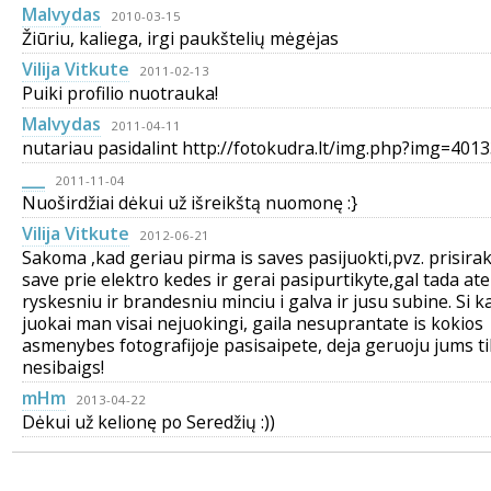
Malvydas
2010-03-15
Žiūriu, kaliega, irgi paukštelių mėgėjas
Vilija Vitkute
2011-02-13
Puiki profilio nuotrauka!
Malvydas
2011-04-11
nutariau pasidalint http://fotokudra.lt/img.php?img=401
___
2011-11-04
Nuoširdžiai dėkui už išreikštą nuomonę :}
Vilija Vitkute
2012-06-21
Sakoma ,kad geriau pirma is saves pasijuokti,pvz. prisirak
save prie elektro kedes ir gerai pasipurtikyte,gal tada ate
ryskesniu ir brandesniu minciu i galva ir jusu subine. Si k
juokai man visai nejuokingi, gaila nesuprantate is kokios
asmenybes fotografijoje pasisaipete, deja geruoju jums ti
nesibaigs!
mHm
2013-04-22
Dėkui už kelionę po Seredžių :))