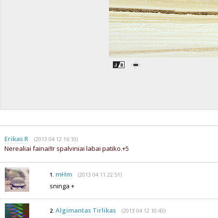
Erikas R
(2013 04 12 16:10)
Nerealiai fainai!Ir spalviniai labai patiko.+5
mHm
(2013 04 11 22:51)
1.
sninga +
Algimantas Tirlikas
(2013 04 12 10:43)
2.