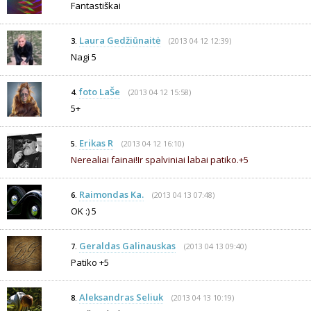
Fantastiškai
Laura Gedžiūnaitė
(2013 04 12 12:39)
3.
Nagi 5
foto LaŠe
(2013 04 12 15:58)
4.
5+
Erikas R
(2013 04 12 16:10)
5.
Nerealiai fainai!Ir spalviniai labai patiko.+5
Raimondas Ka.
(2013 04 13 07:48)
6.
OK :) 5
Geraldas Galinauskas
(2013 04 13 09:40)
7.
Patiko +5
Aleksandras Seliuk
(2013 04 13 10:19)
8.