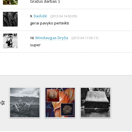
Gražus darbas :)
Dailidė
(2013 04 14 00:09)
9.
gerai pavyko perteikti
Mindaugas Dryža
(2013 04 17 09:11)
10.
super