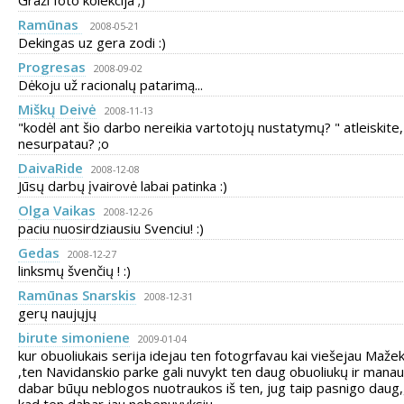
Graži foto kolekcija ;)
Ramūnas
2008-05-21
Dekingas uz gera zodi :)
Progresas
2008-09-02
Dėkoju už racionalų patarimą...
Miškų Deivė
2008-11-13
"kodėl ant šio darbo nereikia vartotojų nustatymų? " atleiskite,
nesurpatau? ;o
DaivaRide
2008-12-08
Jūsų darbų įvairovė labai patinka :)
Olga Vaikas
2008-12-26
paciu nuosirdziausiu Svenciu! :)
Gedas
2008-12-27
linksmų švenčių ! :)
Ramūnas Snarskis
2008-12-31
gerų naujųjų
birute simoniene
2009-01-04
kur obuoliukais serija idejau ten fotogrfavau kai viešejau Maž
,ten Navidanskio parke gali nuvykt ten daug obuoliukų ir manau
dabar būųu neblogos nuotraukos iš ten, jug taip pasnigo daug,