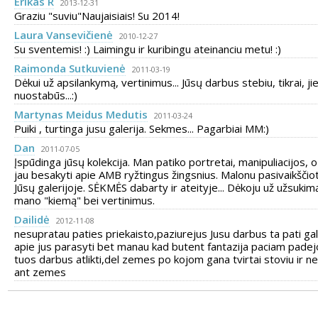
Erikas R
2013-12-31
Graziu "suviu"Naujaisiais! Su 2014!
Laura Vansevičienė
2010-12-27
Su sventemis! :) Laimingu ir kuribingu ateinanciu metu! :)
Raimonda Sutkuvienė
2011-03-19
Dėkui už apsilankymą, vertinimus... Jūsų darbus stebiu, tikrai, ji
nuostabūs...:)
Martynas Meidus Medutis
2011-03-24
Puiki , turtinga jusu galerija. Sekmes... Pagarbiai MM:)
Dan
2011-07-05
Įspūdinga jūsų kolekcija. Man patiko portretai, manipuliacijos, o
jau besakyti apie AMB ryžtingus žingsnius. Malonu pasivaikščiot
Jūsų galerijoje. SĖKMĖS dabarty ir ateityje... Dėkoju už užsukimą 
mano "kiemą" bei vertinimus.
Dailidė
2012-11-08
nesupratau paties priekaisto,paziurejus Jusu darbus ta pati ga
apie jus parasyti bet manau kad butent fantazija paciam padej
tuos darbus atlikti,del zemes po kojom gana tvirtai stoviu ir ne
ant zemes