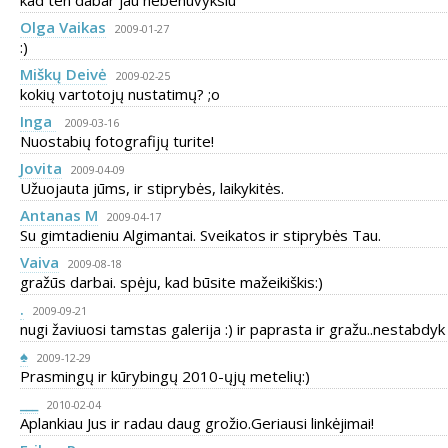
kad ten dabar jau nebenuvyksiu
Olga Vaikas
2009-01-27
:)
Miškų Deivė
2009-02-25
kokių vartotojų nustatimų? ;o
Inga
2009-03-16
Nuostabių fotografijų turite!
Jovita
2009-04-09
Užuojauta jūms, ir stiprybės, laikykitės.
Antanas M
2009-04-17
Su gimtadieniu Algimantai. Sveikatos ir stiprybės Tau.
Vaiva
2009-08-18
gražūs darbai. spėju, kad būsite mažeikiškis:)
.
2009-09-21
nugi žaviuosi tamstas galerija :) ir paprasta ir gražu..nestabdyk 
♠
2009-12-29
Prasmingų ir kūrybingų 2010-ųjų metelių:)
___
2010-02-04
Aplankiau Jus ir radau daug grožio.Geriausi linkėjimai!