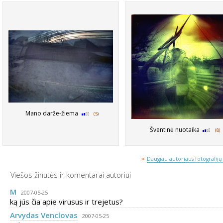
Mano darže-žiema
(5)
Šventinė nuotaika
(8)
»
Daugiau autoriaus fotografijų 
Viešos žinutės ir komentarai autoriui
M
2007-05-25
ką jūs čia apie virusus ir trejetus?
Arvydas Venclovas
2007-05-25