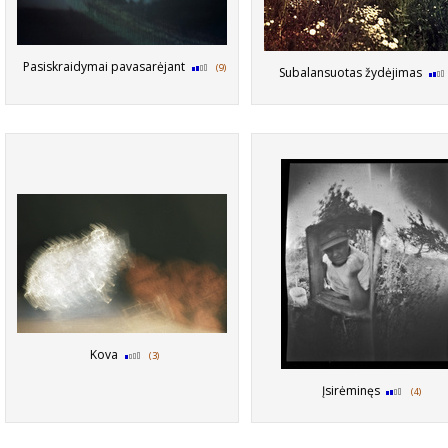
Pasiskraidymai pavasarėjant
(9)
Subalansuotas žydėjimas
Kova
(3)
Įsirėminęs
(4)