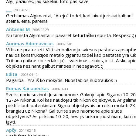
Algi, pažiūrėk, jau sukėliau foto pas save.
___
2008-02-19
Gerbiamas Algimantai, "Atejo" todel, kad laivai juriskai kalbant
ateina, eina, pareina.
Antanas M
2008-02-29
Nu tamsta Algimantai ir pavarėt keturtaškių spurtą. Respekc :))
Aurimas Adomavicius
2008-03-01
Viltis ne praturteti. Vilti simbolizuoja sviesus pastatas apsupta
naujos konstrukcijos metalo gigantu todel kad pastatas yra Ci
Tribuna (laikrascio redakcija)... svietimas, zinios, ir t.t. Aisku api
objekta nezinant galbut minties ir nepagavot. :)
Edita
2008-04-10
Pagarba... Yra iš ko mokytis. Nuostabios nuotraukos :)
Romas Kanapeckas
2008-04-13
Sveiki, noriu suzinoti Jusu nuomone. Galvoju apie Sigama 10-20
12-24 Nikonui. Kol kas naudojau tik Nikon objektyvus. Ar galim
pirkti ir buti patenkintam Sigma objektyvais ar reikia moketi 2X
brangiau uz Nikona? Gal turite savo nuomone apie siuos
objektyvus? As pirkciau 10-20, nes jis tinka ir juostiniam, kuri
igyti.
Apčy
2014-02-15