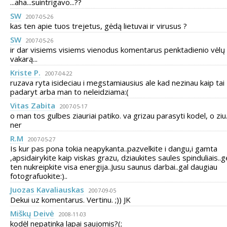
...aha...suintrigavo...??
SW
2007-05-26
kas ten apie tuos trejetus, gėdą lietuvai ir virusus ?
SW
2007-05-26
ir dar visiems visiems vienodus komentarus penktadienio vėlų
vakarą...
Kriste P.
2007-04-22
ruzava ryta isideciau i megstamiausius ale kad nezinau kaip tai
padaryt arba man to neleidziama:(
Vitas Zabita
2007-05-17
o man tos gulbes ziauriai patiko. va grizau parasyti kodel, o ziu..
ner
R.M
2007-05-27
Is kur pas pona tokia neapykanta..pazvelkite i dangu,i gamta
,apsidairykite kaip viskas grazu, dziaukites saules spinduliais..g
ten nukreipkite visa energija..Jusu saunus darbai..gal daugiau
fotografuokite:)..
Juozas Kavaliauskas
2007-09-05
Dekui uz komentarus. Vertinu. ;)) JK
Miškų Deivė
2008-11-03
kodėl nepatinka lapai saujomis?(;