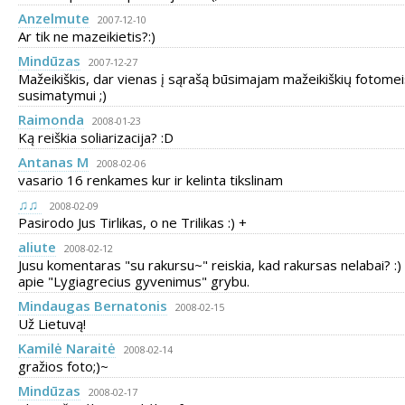
Anzelmute
2007-12-10
Ar tik ne mazeikietis?:)
Mindūzas
2007-12-27
Mažeikiškis, dar vienas į sąrašą būsimajam mažeikiškių fotome
susimatymui ;)
Raimonda
2008-01-23
Ką reiškia soliarizacija? :D
Antanas M
2008-02-06
vasario 16 renkames kur ir kelinta tikslinam
♫♫
2008-02-09
Pasirodo Jus Tirlikas, o ne Trilikas :) +
aliute
2008-02-12
Jusu komentaras "su rakursu~" reiskia, kad rakursas nelabai? :) 
apie "Lygiagrecius gyvenimus" grybu.
Mindaugas Bernatonis
2008-02-15
Už Lietuvą!
Kamilė Naraitė
2008-02-14
gražios foto;)~
Mindūzas
2008-02-17