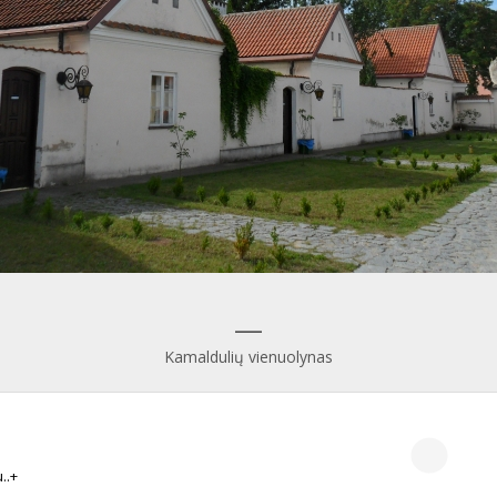
___
Kamaldulių vienuolynas
..+