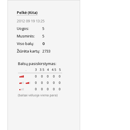
Pelkė (Kita)
2012 09 19 13:25
Uogos:
5
Musmirės:
5
Viso balų:
0
Žiūrėta kartų:
2733
Balsų pasiskirstymas:
.
3
3.5
4
4.5
5
0
0
0
0
0
0
0
0
0
0
0
0
0
0
0
(balsai vėluoja viena para)